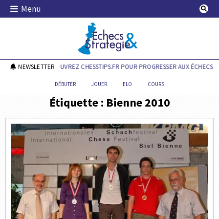
Skip
Menu
to
content
Echecs & Stratégie
NEWSLETTER
DÉCOUVREZ CHESSTIPS.FR POUR PROGRESSER AUX ÉCHECS !
DÉBUTER
JOUER
ELO
COURS
Étiquette :
Bienne 2010