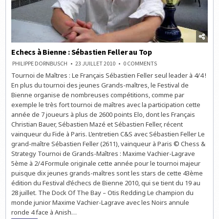
Echecs à Bienne : Sébastien Feller au Top
ON
PHILIPPE DORNBUSCH
23 JUILLET 2010
0 COMMENTS
ECHECS
Tournoi de Maîtres : Le Français Sébastien Feller seul leader à 4/4 !
À
BIENNE
En plus du tournoi des jeunes Grands-maîtres, le Festival de
:
SÉBASTIEN
Bienne organise de nombreuses compétitions, comme par
FELLER
exemple le très fort tournoi de maîtres avec la participation cette
AU
TOP
année de 7 joueurs à plus de 2600 points Elo, dont les Français
Christian Bauer, Sébastien Mazé et Sébastien Feller, récent
vainqueur du Fide à Paris. L’entretien C&S avec Sébastien Feller Le
grand-maître Sébastien Feller (2611), vainqueur à Paris © Chess &
Strategy Tournoi de Grands-Maîtres : Maxime Vachier-Lagrave
5ème à 2/4 Formule originale cette année pour le tournoi majeur
puisque dix jeunes grands-maîtres sont les stars de cette 43ème
édition du Festival d’échecs de Bienne 2010, qui se tient du 19 au
28 juillet. The Dock Of The Bay – Otis Redding Le champion du
monde junior Maxime Vachier-Lagrave avec les Noirs annule
ronde 4 face à Anish…