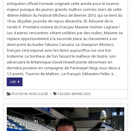
MAXIME
échiquéen officiel Formule originale cette année pour le tournoi
MARQUE
majeur puisque dix jeunes grands-maîtres sont les stars de cette
ENFIN
!
43ème édition du Festival d’échecs de Bienne 2010, qui se tient du
19 au 28 juillet. Journée de repos dimanche 25. Résumé de la
ronde 6 : Première victoire du Français Maxime Vachier-Lagrave !
Les 4 autres rencontres s’étant soldées par des nulles, Maxime se
replace opportunément à la seconde place au classement à un
demi-point du leader Fabiano Caruana. Le champion d’échecs
français s’est imposé avec les Noirs aujourd’hui sur une Est-
Indienne. Le bonheur de l’un faisant le malheur de l’autre, son
adversaire le Britannique David Howell pointe désormais en
dernière position en compagnie de Parimarjan Negi, tous deux à
1,5 points. Tournoi de Maîtres : Le Français Sébastien Feller à…
ECHECS
LIRE
À
BIENNE
:
POSTED IN:
NON CLASSÉ
TAGGED:
BIENNE 2010
MAXIME
MARQUE
ENFIN
!