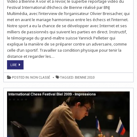
Vidéo à Bienne A voir et à revoir, le superbe reportage vidéo du
Festival International d’échecs de Bienne réalisé par BNJ
Multimédia, avec l’interview de l’organisateur Olivier Breisacher, qui
met en avant le mariage harmonieux entre les échecs et l’internet.
Notre sport a eu la chance de se développer avec Internet et ses
milliers de passionnés qui suivent les parties en direct. Instructif,
le témoignage du grand-maître suisse Yannick Pelletier qui
explique la manière de se préparer contre un adversaire, comme
celle d’un sportif. Travailler sa condition physique pour tenir la
distance et regarder les…
ECHECS
LIRE
À
BIENNE
:
POSTED IN:
NON CLASSÉ
TAGGED:
BIENNE 2010
LE
FINISH
EN
LIVE
À
14H