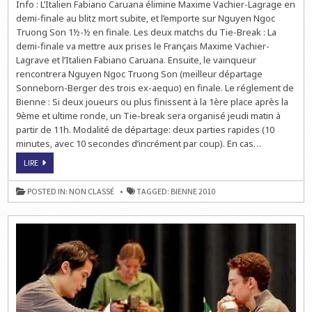
Info : L’Italien Fabiano Caruana élimine Maxime Vachier-Lagrage en
TIE-
BREAK
demi-finale au blitz mort subite, et l’emporte sur Nguyen Ngoc
Truong Son 1½-½ en finale. Les deux matchs du Tie-Break : La
demi-finale va mettre aux prises le Français Maxime Vachier-
Lagrave et l’Italien Fabiano Caruana. Ensuite, le vainqueur
rencontrera Nguyen Ngoc Truong Son (meilleur départage
Sonneborn-Berger des trois ex-aequo) en finale. Le réglement de
Bienne : Si deux joueurs ou plus finissent à la 1ère place après la
9ème et ultime ronde, un Tie-break sera organisé jeudi matin à
partir de 11h. Modalité de départage: deux parties rapides (10
minutes, avec 10 secondes d’incrément par coup). En cas…
ECHECS
LIRE
À
BIENNE
:
POSTED IN:
NON CLASSÉ
TAGGED:
BIENNE 2010
FABIANO
CARUANA
VAINQUEUR
DU
TIE-
BREAK