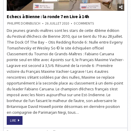
Echecs à Bienne : la ronde 7 en Live à 14h
ON
PHILIPPE DORNBUSCH
26 JUILLET 2010
0 COMMENTS
ECHECS
Dix jeunes grands-maîtres sont les stars de cette 43ème édition
À
BIENNE
du Festival d’échecs de Bienne 2010, qui se tient du 19 au 28 juillet.
:
LA
The Dock Of The Bay – Otis Redding Ronde 6 : Nulle entre Evgeny
RONDE
Tomashevsky et Wesley So © le site échiquéen officiel
7
EN
Classement du Tournoi de Grands-Maîtres : Fabiano Caruana
LIVE
À
pointe seul en tête avec 4 points sur 6, le Français Maxime Vachier-
14H
Lagrave est second à 3,5/6. Résumé de la ronde 6 : Première
victoire du Français Maxime Vachier-Lagrave ! Les 4 autres
rencontres s’étant soldées par des nulles, Maxime se replace
opportunément à la seconde place au classement à un demi-point
du leader Fabiano Caruana. Le champion d’échecs français s’est
imposé avec les Noirs aujourd’hui sur une Est-Indienne. Le
bonheur de l’un faisant le malheur de l’autre, son adversaire le
Britannique David Howell pointe désormais en dernière position
en compagnie de Parimarjan Negi, tous…
ECHECS
LIRE
À
BIENNE
: