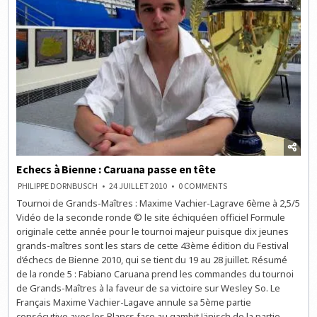
Echecs à Bienne : Caruana passe en tête
ON
PHILIPPE DORNBUSCH
24 JUILLET 2010
0 COMMENTS
ECHECS
Tournoi de Grands-Maîtres : Maxime Vachier-Lagrave 6ème à 2,5/5
À
BIENNE
Vidéo de la seconde ronde © le site échiquéen officiel Formule
:
CARUANA
originale cette année pour le tournoi majeur puisque dix jeunes
PASSE
grands-maîtres sont les stars de cette 43ème édition du Festival
EN
TÊTE
d’échecs de Bienne 2010, qui se tient du 19 au 28 juillet. Résumé
de la ronde 5 : Fabiano Caruana prend les commandes du tournoi
de Grands-Maîtres à la faveur de sa victoire sur Wesley So. Le
Français Maxime Vachier-Lagave annule sa 5ème partie
consécutive avec les Blancs face au gambit Jänisch de la partie