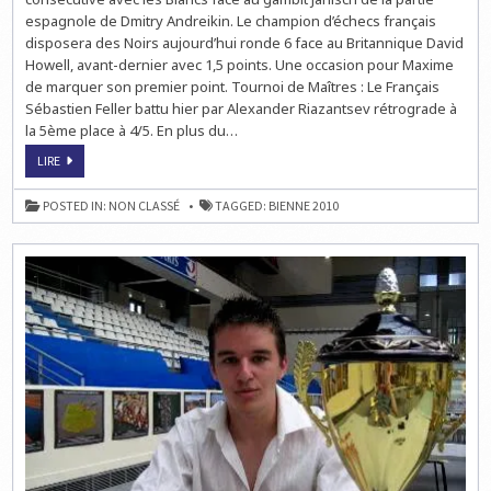
espagnole de Dmitry Andreikin. Le champion d’échecs français
disposera des Noirs aujourd’hui ronde 6 face au Britannique David
Howell, avant-dernier avec 1,5 points. Une occasion pour Maxime
de marquer son premier point. Tournoi de Maîtres : Le Français
Sébastien Feller battu hier par Alexander Riazantsev rétrograde à
la 5ème place à 4/5. En plus du…
ECHECS
LIRE
À
BIENNE
:
POSTED IN:
NON CLASSÉ
TAGGED:
BIENNE 2010
CARUANA
PASSE
EN
TÊTE