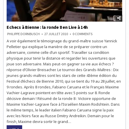
Echecs à Bienne : la ronde 8 en Live à 14h
ON
PHILIPPE DORNBUSCH
27 JUILLET 2010
0 COMMENTS
ECHECS
A voir également le témoignage du grand-maître suisse Yannick
À
BIENNE
Pelletier qui explique la manière de se préparer contre un
:
LA
adversaire, comme celle d’un sportif. Travailler sa condition
RONDE
physique pour tenir la distance et regarder les ouvertures que
8
EN
joue son adversaire. Mais peut-on gagner sa vie aux échecs ?
LIVE
À
réponse d’Olivier Breisacher. Le tournoi des Grands-Maîtres : Dix
14H
jeunes grands-maîtres sont les stars de cette 43ème édition du
Festival d’échecs de Bienne 2010, qui se tient du 19 au 28 juillet, en
9 rondes. Après 8 rondes, Fabiano Caruana et le Français Maxime
Vachier-Lagrave pointent en tête avec 5 points sur 8. Ronde
décisive demain ! Résumé de la ronde 8 : Victoire opportune de
Maxime Vachier-Lagrave face à l’Israélien Maxim Rodshtein. Dans
le même temps, le leader italien Fabiano Caruana signe la paix
avec les Noirs face au Russe Dmitry Andreikin. Demain pour le
finish, Maxime devra sortir le grand…