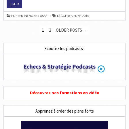
ECHECS
LIRE
À
BIENNE
:
POSTED IN:
NON CLASSÉ
TAGGED:
BIENNE 2010
SÉBASTIEN
FELLER
AU
PAGINATION
TOP
1
2
OLDER POSTS →
DES
PUBLICATIONS
Ecoutez les podcasts :
Découvrez nos formations en vidéo
Apprenez à créer des plans forts