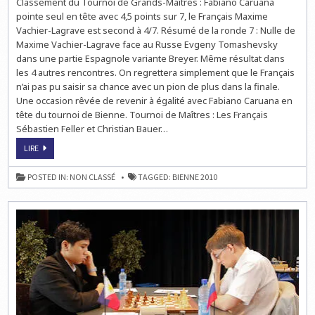
Classement du Tournoi de Grands-Maîtres : Fabiano Caruana
7ÈME
RONDE
pointe seul en tête avec 4,5 points sur 7, le Français Maxime
Vachier-Lagrave est second à 4/7. Résumé de la ronde 7 : Nulle de
Maxime Vachier-Lagrave face au Russe Evgeny Tomashevsky
dans une partie Espagnole variante Breyer. Même résultat dans
les 4 autres rencontres. On regrettera simplement que le Français
n’ai pas pu saisir sa chance avec un pion de plus dans la finale.
Une occasion rêvée de revenir à égalité avec Fabiano Caruana en
tête du tournoi de Bienne. Tournoi de Maîtres : Les Français
Sébastien Feller et Christian Bauer…
ECHECS
LIRE
À
BIENNE
:
POSTED IN:
NON CLASSÉ
TAGGED:
BIENNE 2010
STATU
QUO
DANS
LA
7ÈME
RONDE