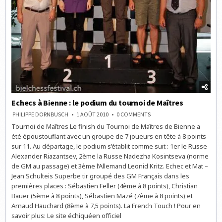
Echecs à Bienne : le podium du tournoi de Maîtres
ON
PHILIPPE DORNBUSCH
1 AOÛT 2010
0 COMMENTS
ECHECS
Tournoi de Maîtres Le finish du Tournoi de Maîtres de Bienne a
À
BIENNE
été époustouflant avec un groupe de 7 joueurs en tête à 8 points
:
LE
sur 11. Au départage, le podium s’établit comme suit : 1er le Russe
PODIUM
Alexander Riazantsev, 2ème la Russe Nadezha Kosintseva (norme
DU
TOURNOI
de GM au passage) et 3ème l’Allemand Leonid Kritz. Echec et Mat –
DE
MAÎTRES
Jean Schulteis Superbe tir groupé des GM Français dans les
premières places : Sébastien Feller (4ème à 8 points), Christian
Bauer (5ème à 8 points), Sébastien Mazé (7ème à 8 points) et
Arnaud Hauchard (8ème à 7,5 points). La French Touch ! Pour en
savoir plus: Le site échiquéen officiel