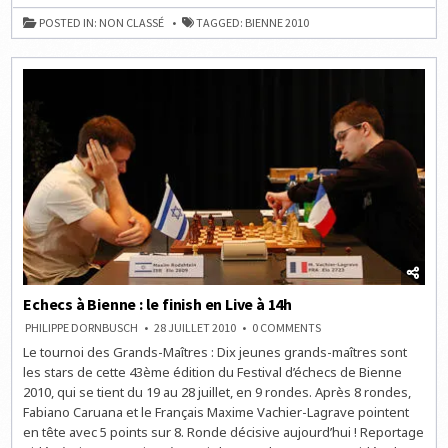
BIENNE
:
POSTED IN:
NON CLASSÉ
TAGGED:
BIENNE 2010
TIE-
BREAK
POUR
MAXIME
ET
FABIANO
Echecs à Bienne : le finish en Live à 14h
ON
PHILIPPE DORNBUSCH
28 JUILLET 2010
0 COMMENTS
ECHECS
Le tournoi des Grands-Maîtres : Dix jeunes grands-maîtres sont
À
BIENNE
les stars de cette 43ème édition du Festival d’échecs de Bienne
:
LE
2010, qui se tient du 19 au 28 juillet, en 9 rondes. Après 8 rondes,
FINISH
Fabiano Caruana et le Français Maxime Vachier-Lagrave pointent
EN
LIVE
en tête avec 5 points sur 8. Ronde décisive aujourd’hui ! Reportage
À
14H