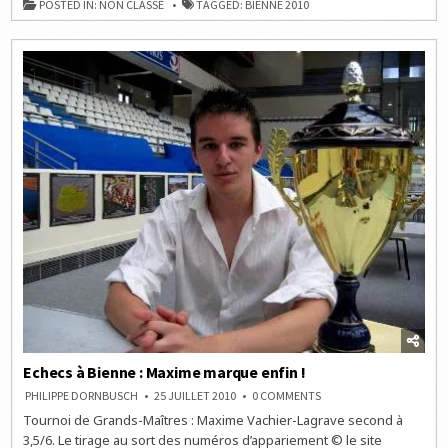
POSTED IN:
NON CLASSÉ
TAGGED:
BIENNE 2010
LA
RONDE
7
EN
LIVE
À
14H
Echecs à Bienne : Maxime marque enfin !
ON
PHILIPPE DORNBUSCH
25 JUILLET 2010
0 COMMENTS
ECHECS
Tournoi de Grands-Maîtres : Maxime Vachier-Lagrave second à
À
BIENNE
3,5/6. Le tirage au sort des numéros d’appariement © le site
: