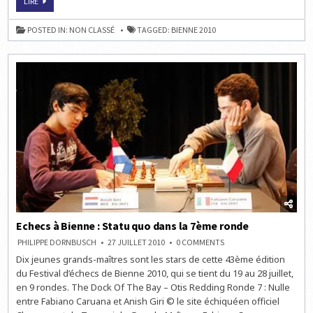
ECHECS
LIRE
À
BIENNE
:
POSTED IN:
NON CLASSÉ
TAGGED:
BIENNE 2010
LA
RONDE
8
EN
LIVE
À
14H
Echecs à Bienne : Statu quo dans la 7ème ronde
ON
PHILIPPE DORNBUSCH
27 JUILLET 2010
0 COMMENTS
ECHECS
Dix jeunes grands-maîtres sont les stars de cette 43ème édition
À
BIENNE
du Festival d’échecs de Bienne 2010, qui se tient du 19 au 28 juillet,
:
STATU
en 9 rondes. The Dock Of The Bay – Otis Redding Ronde 7 : Nulle
QUO
entre Fabiano Caruana et Anish Giri © le site échiquéen officiel
DANS
LA