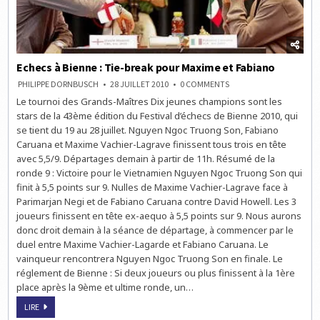
Echecs à Bienne : Tie-break pour Maxime et Fabiano
ON
PHILIPPE DORNBUSCH
28 JUILLET 2010
0 COMMENTS
ECHECS
Le tournoi des Grands-Maîtres Dix jeunes champions sont les
À
BIENNE
stars de la 43ème édition du Festival d’échecs de Bienne 2010, qui
:
TIE-
se tient du 19 au 28 juillet. Nguyen Ngoc Truong Son, Fabiano
BREAK
Caruana et Maxime Vachier-Lagrave finissent tous trois en tête
POUR
MAXIME
avec 5,5/9. Départages demain à partir de 11h. Résumé de la
ET
FABIANO
ronde 9 : Victoire pour le Vietnamien Nguyen Ngoc Truong Son qui
finit à 5,5 points sur 9. Nulles de Maxime Vachier-Lagrave face à
Parimarjan Negi et de Fabiano Caruana contre David Howell. Les 3
joueurs finissent en tête ex-aequo à 5,5 points sur 9. Nous aurons
donc droit demain à la séance de départage, à commencer par le
duel entre Maxime Vachier-Lagarde et Fabiano Caruana. Le
vainqueur rencontrera Nguyen Ngoc Truong Son en finale. Le
réglement de Bienne : Si deux joueurs ou plus finissent à la 1ère
place après la 9ème et ultime ronde, un…
ECHECS
LIRE
À