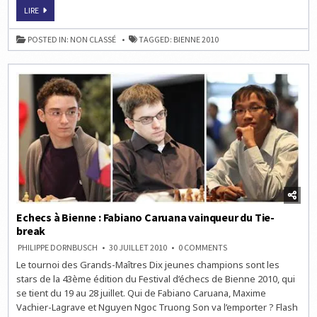
ECHECS
LIRE
À
BIENNE
:
POSTED IN:
NON CLASSÉ
TAGGED:
BIENNE 2010
LE
PODIUM
DU
TOURNOI
DE
MAÎTRES
Echecs à Bienne : Fabiano Caruana vainqueur du Tie-
break
ON
PHILIPPE DORNBUSCH
30 JUILLET 2010
0 COMMENTS
ECHECS
Le tournoi des Grands-Maîtres Dix jeunes champions sont les
À
BIENNE
stars de la 43ème édition du Festival d’échecs de Bienne 2010, qui
:
FABIANO
se tient du 19 au 28 juillet. Qui de Fabiano Caruana, Maxime
CARUANA
Vachier-Lagrave et Nguyen Ngoc Truong Son va l’emporter ? Flash
VAINQUEUR
DU