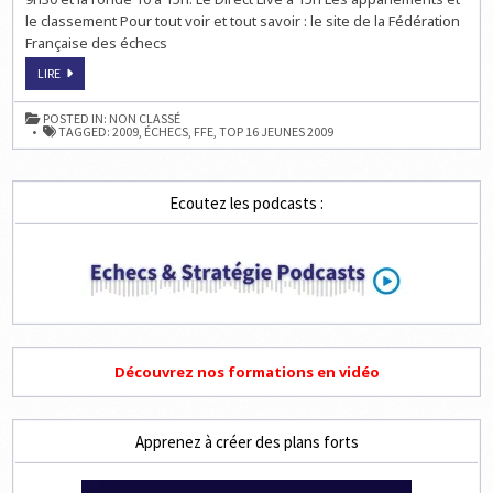
LE
LIVE
le classement Pour tout voir et tout savoir : le site de la Fédération
À
Française des échecs
15H
LA
LIRE
PHASE
FINALE
DU
POSTED IN:
NON CLASSÉ
TOP
TAGGED:
2009
,
ÉCHECS
,
FFE
,
TOP 16 JEUNES 2009
JEUNES
D’ÉCHECS
:
LE
LIVE
Ecoutez les podcasts :
À
15H
Découvrez nos formations en vidéo
Apprenez à créer des plans forts