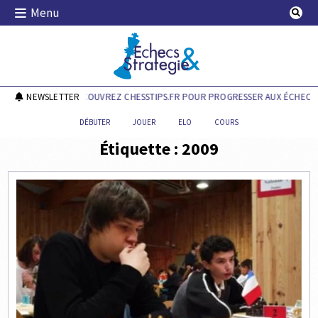
Skip
Menu
to
content
Echecs & Stratégie
NEWSLETTER
DÉCOUVREZ CHESSTIPS.FR POUR PROGRESSER AUX ÉCHECS !
DÉBUTER
JOUER
ELO
COURS
Étiquette :
2009