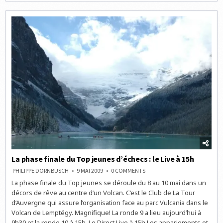
D’ÉCHECS
:
LE
LIVE
À
8H30
La phase finale du Top jeunes d’échecs : le Live à 15h
ON
PHILIPPE DORNBUSCH
9 MAI 2009
0 COMMENTS
LA
La phase finale du Top jeunes se déroule du 8 au 10 mai dans un
PHASE
FINALE
décors de rêve au centre d’un Volcan. C’est le Club de La Tour
DU
TOP
d’Auvergne qui assure l’organisation face au parc Vulcania dans le
JEUNES
Volcan de Lemptégy. Magnifique! La ronde 9 a lieu aujourd’hui à
D’ÉCHECS
:
9h30 et la ronde 10 à 15h. Le Direct Live à 15h Les appariements et