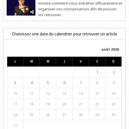
montre comment vous entraîner efficacement et
organiser vos connaissances afin de pouvoir
les retrouver...
Choisissez une date du calendrier pour retrouver un article
août 2026
L
M
M
J
V
S
D
1
2
3
4
5
6
7
8
9
10
11
12
13
14
15
16
17
18
19
20
21
22
23
24
25
26
27
28
29
30
31