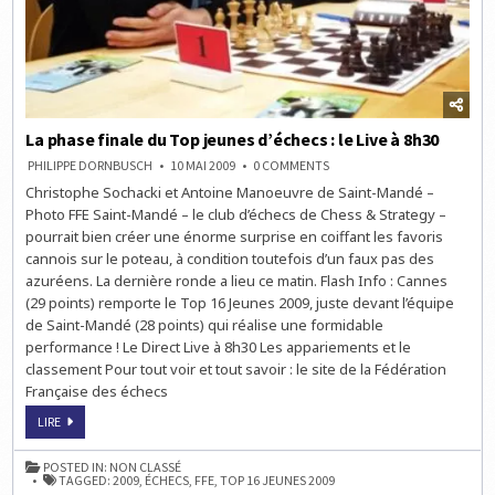
La phase finale du Top jeunes d’échecs : le Live à 8h30
ON
PHILIPPE DORNBUSCH
10 MAI 2009
0 COMMENTS
LA
Christophe Sochacki et Antoine Manoeuvre de Saint-Mandé –
PHASE
FINALE
Photo FFE Saint-Mandé – le club d’échecs de Chess & Strategy –
DU
TOP
pourrait bien créer une énorme surprise en coiffant les favoris
JEUNES
cannois sur le poteau, à condition toutefois d’un faux pas des
D’ÉCHECS
:
azuréens. La dernière ronde a lieu ce matin. Flash Info : Cannes
LE
LIVE
(29 points) remporte le Top 16 Jeunes 2009, juste devant l’équipe
À
de Saint-Mandé (28 points) qui réalise une formidable
8H30
performance ! Le Direct Live à 8h30 Les appariements et le
classement Pour tout voir et tout savoir : le site de la Fédération
Française des échecs
LA
LIRE
PHASE
FINALE
DU
POSTED IN:
NON CLASSÉ
TOP
TAGGED:
2009
,
ÉCHECS
,
FFE
,
TOP 16 JEUNES 2009
JEUNES