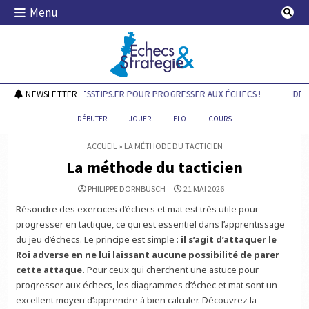
Skip
Menu
to
content
Echecs & Stratégie
DÉCOUVREZ CHESSTIPS.FR POUR PROGRESSER AUX ÉCHECS !
NEWSLETTER
DÉCOU
DÉBUTER
JOUER
ELO
COURS
ACCUEIL
»
LA MÉTHODE DU TACTICIEN
La méthode du tacticien
PHILIPPE DORNBUSCH
21 MAI 2026
Résoudre des exercices d’échecs et mat est très utile pour
progresser en tactique, ce qui est essentiel dans l’apprentissage
du jeu d’échecs. Le principe est simple :
il s’agit d’attaquer le
Roi adverse en ne lui laissant aucune possibilité de parer
cette attaque.
Pour ceux qui cherchent une astuce pour
progresser aux échecs, les diagrammes d’échec et mat sont un
excellent moyen d’apprendre à bien calculer. Découvrez la