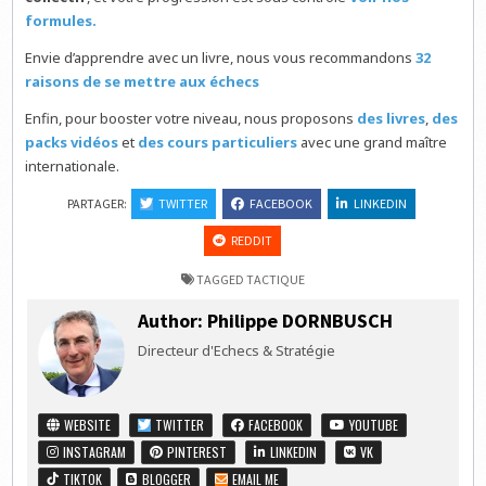
formules.
Envie d’apprendre avec un livre, nous vous recommandons
32
raisons de se mettre aux échecs
Enfin, pour booster votre niveau, nous proposons
des livres
,
des
packs vidéos
et
des cours particuliers
avec une grand maître
internationale.
PARTAGER:
TWITTER
FACEBOOK
LINKEDIN
REDDIT
TAGGED
TACTIQUE
Author:
Philippe DORNBUSCH
Directeur d'Echecs & Stratégie
WEBSITE
TWITTER
FACEBOOK
YOUTUBE
INSTAGRAM
PINTEREST
LINKEDIN
VK
TIKTOK
BLOGGER
EMAIL ME