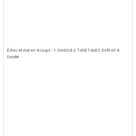
Échec et mat en 4 coups : 1. Dd4 Dc8 2. Txb8 Txb8 3. Dxf6 e5 4.
Dxh8#