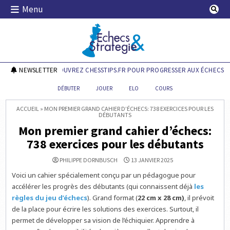
Skip
Menu
to
content
Echecs & Stratégie
NEWSLETTER
DÉCOUVREZ CHESSTIPS.FR POUR PROGRESSER AUX ÉCHECS !
DÉBUTER
JOUER
ELO
COURS
ACCUEIL
»
MON PREMIER GRAND CAHIER D’ÉCHECS: 738 EXERCICES POUR LES
DÉBUTANTS
Mon premier grand cahier d’échecs:
738 exercices pour les débutants
PHILIPPE DORNBUSCH
13 JANVIER 2025
Voici un cahier spécialement conçu par un pédagogue pour
accélérer les progrès des débutants (qui connaissent déjà
les
règles du jeu d’échecs
). Grand format (
22 cm x 28 cm)
, il prévoit
de la place pour écrire les solutions des exercices. Surtout, il
permet de développer sa vision de l’échiquier. Apprendre à