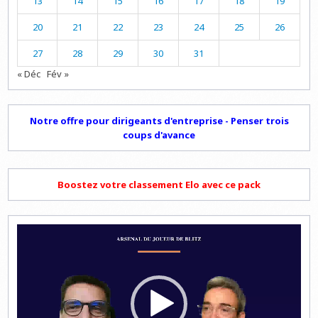
13
14
15
16
17
18
19
20
21
22
23
24
25
26
27
28
29
30
31
« Déc
Fév »
Notre offre pour dirigeants d'entreprise - Penser trois
coups d'avance
Boostez votre classement Elo avec ce pack
Lecteur
vidéo