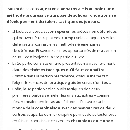
Partant de ce constat,
Peter Giannatos a mis au point une
méthode progressive qui pose de solides fondations au
développement du talent tactique des joueurs.
Il faut, avant tout, savoir
repérer
les pièces non défendues
qui peuvent être capturées.
Compter
les attaquants et les
défenseurs, connaître les méthodes élémentaires
de
défense
. Et savoir saisir les opportunités de
mat
en un
coup – c’est l’objet de la 1re partie du livre.
La 2e partie consiste en une présentation particulièrement
claire des
thèmes tactiques qu’il faut connaître
.
Comme dans la section précédente, chaque thème fait
l’objet d’exercices de
pratique guidée
suivis d’un
test
.
Enfin, la 3e partie voit les outils tactiques des deux
premières parties se mêler les uns aux autres – comme
c’est normalement le cas aux échecs –. Et ouvre sur le
monde de la
combinaison
avec des manœuvres de deux
ou trois coups. Le dernier chapitre permet de se tester tout
en faisant connaissance avec les
champions du monde
.