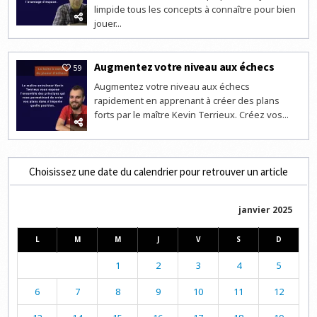
limpide tous les concepts à connaître pour bien
jouer...
Augmentez votre niveau aux échecs
59
Augmentez votre niveau aux échecs
rapidement en apprenant à créer des plans
forts par le maître Kevin Terrieux. Créez vos...
Choisissez une date du calendrier pour retrouver un article
janvier 2025
L
M
M
J
V
S
D
1
2
3
4
5
6
7
8
9
10
11
12