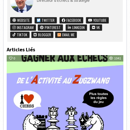
Directeur d'Echecs & Stratégie
WEBSITE
TWITTER
FACEBOOK
YOUTUBE
INSTAGRAM
PINTEREST
LINKEDIN
VK
TIKTOK
BLOGGER
EMAIL ME
Articles Liés
0
1041