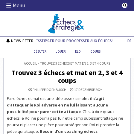
Skip
Menu
to
content
Echecs & Stratégie
DÉCOUVREZ CHESSTIPS.FR POUR PROGRESSER AUX ÉCHECS !
NEWSLETTER
DÉCO
DÉBUTER
JOUER
ELO
COURS
ACCUEIL
»
TROUVEZ 3 ÉCHECS ET MAT EN 2, 3 ET 4 COUPS
Trouvez 3 échecs et mat en 2, 3 et 4
coups
PHILIPPE DORNBUSCH
17 DÉCEMBRE 2024
Faire échec et mat est une idée assez simple :
il s’agit
d’attaquer le Roi adverse en ne lui laissant aucune
possibilité pour parer cette attaque
. C’est à dire qu’aux
échecs le Roi ne pourra pas fuir et le camp subissant l’attaque ne
pourra ni placer une pièce pour protéger son Roi ni prendre la
pièce qui attaque.
Besoin d’un coaching échecs