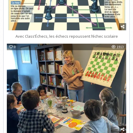
Avec Class’Échecs, les échecs repoussent l’échec scolaire
0
1913