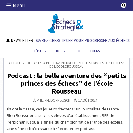
Skip
Menu
to
content
Echecs & Stratégie
NEWSLETTER
DÉCOUVREZ CHESSTIPS.FR POUR PROGRESSER AUX ÉCHECS !
DÉBUTER
JOUER
ELO
COURS
ACCUEIL
»
PODCAST : LA BELLE AVENTURE DES “PETITS PRINCES DES ÉCHECS”
DE L’ÉCOLE ROUSSEAU
Podcast : la belle aventure des “petits
princes des échecs” de l’école
Rousseau
PHILIPPE DORNBUSCH
1 AOÛT 2024
Ils ont la classe, ces joueurs d’échecs : un journaliste de France
Bleu Roussillon a suivi les élèves d’un établissement REP de
Perpignan jusqu’à la finale du championnat de France des écoles.
Une série rafraîchissante à réécouter en podcast.