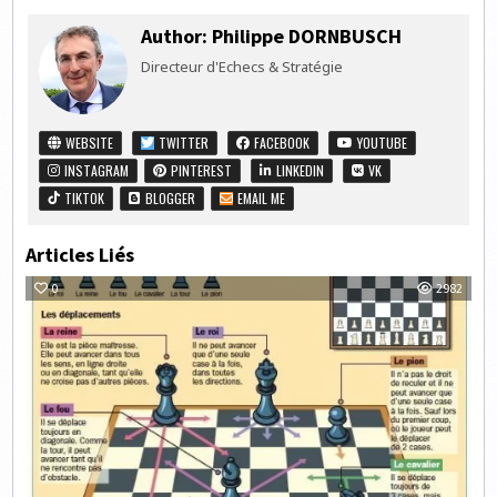
Author:
Philippe DORNBUSCH
Directeur d'Echecs & Stratégie
WEBSITE
TWITTER
FACEBOOK
YOUTUBE
INSTAGRAM
PINTEREST
LINKEDIN
VK
TIKTOK
BLOGGER
EMAIL ME
Articles Liés
0
2982