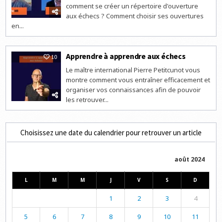
comment se créer un répertoire d'ouverture
aux échecs ? Comment choisir ses ouvertures
en...
Apprendre à apprendre aux échecs
10
Le maître international Pierre Petitcunot vous
montre comment vous entraîner efficacement et
organiser vos connaissances afin de pouvoir
les retrouver...
Choisissez une date du calendrier pour retrouver un article
août 2024
L
M
M
J
V
S
D
1
2
3
4
5
6
7
8
9
10
11