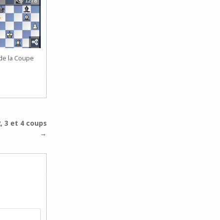
1278
 de la Coupe
e
, 3 et 4 coups
→