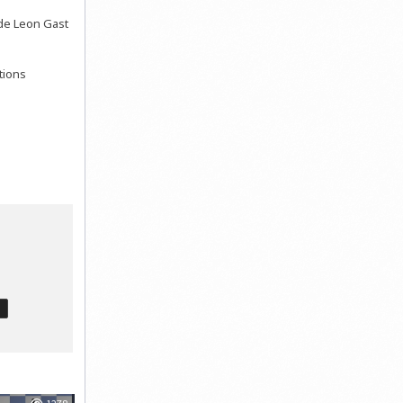
de Leon Gast
tions
T