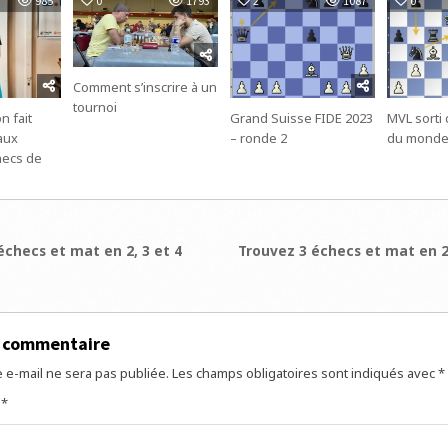
985
0
1793
2
1087
0
Comment s’inscrire à un
tournoi
n fait
Grand Suisse FIDE 2023
MVL sorti
aux
– ronde 2
du mond
hecs de
ion
checs et mat en 2, 3 et 4
Trouvez 3 échecs et mat en 2
e
n commentaire
 e-mail ne sera pas publiée.
Les champs obligatoires sont indiqués avec
*
e
*