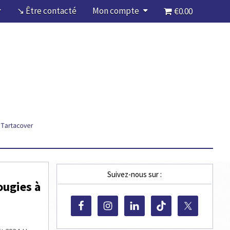
↘ Être contacté
Mon compte
€0.00
Suivez-nous sur :
ougies à