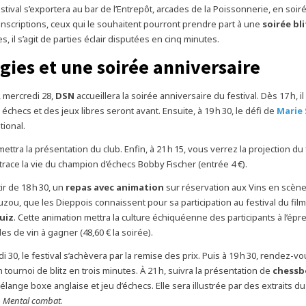
estival s’exportera au bar de l’Entrepôt, arcades de la Poissonnerie, en soiré
 inscriptions, ceux qui le souhaitent pourront prendre part à une
soirée bli
s, il s’agit de parties éclair disputées en cinq minutes.
gies et une soirée anniversaire
 mercredi 28,
DSN
accueillera la soirée anniversaire du festival. Dès 17 h, i
x échecs et des jeux libres seront avant. Ensuite, à 19 h 30, le défi de
Marie
tional.
ettra la présentation du club. Enfin, à 21 h 15, vous verrez la projection du
trace la vie du champion d’échecs Bobby Fischer (entrée 4 €).
ir de 18 h 30, un
repas avec animation
sur réservation aux Vins en scène,
zou, que les Dieppois connaissent pour sa participation au festival du fil
uiz
. Cette animation mettra la culture échiquéenne des participants à l’épre
lles de vin à gagner (48,60 € la soirée).
i 30, le festival s’achèvera par la remise des prix. Puis à 19 h 30, rendez-
tournoi de blitz en trois minutes. À 21 h, suivra la présentation de
chessb
lange boxe anglaise et jeu d’échecs. Elle sera illustrée par des extraits du
e
Mental combat
.