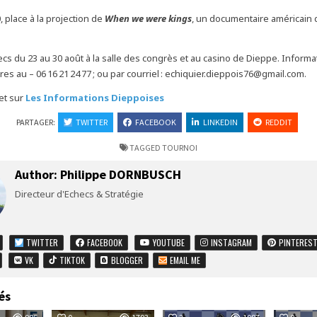
0, place à la projection de
When we were kings
, un documentaire américain 
hecs du 23 au 30 août à la salle des congrès et au casino de Dieppe. Informa
s au – 06 16 21 24 77 ; ou par courriel : echiquier.dieppois76@gmail.com.
let sur
Les Informations Dieppoises
PARTAGER:
TWITTER
FACEBOOK
LINKEDIN
REDDIT
TAGGED
TOURNOI
Author:
Philippe DORNBUSCH
Directeur d'Echecs & Stratégie
TWITTER
FACEBOOK
YOUTUBE
INSTAGRAM
PINTERES
VK
TIKTOK
BLOGGER
EMAIL ME
és