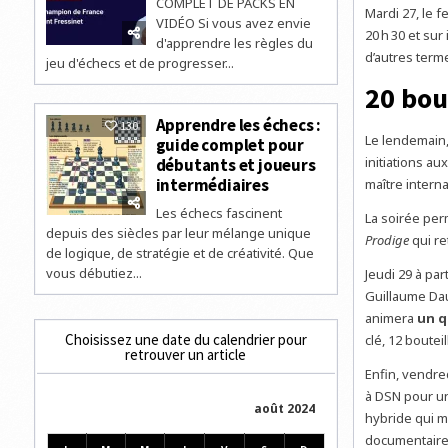
COMPLET DE PACKS EN
Mardi 27, le f
VIDÉO Si vous avez envie
20 h 30 et sur
d'apprendre les règles du
d’autres terme
jeu d'échecs et de progresser...
20 bou
Apprendre les échecs :
130
Le lendemain,
guide complet pour
initiations au
débutants et joueurs
intermédiaires
maître interna
Les échecs fascinent
La soirée perm
depuis des siècles par leur mélange unique
Prodige
qui re
de logique, de stratégie et de créativité. Que
vous débutiez...
Jeudi 29 à part
Guillaume Dau
animera
un q
Choisissez une date du calendrier pour
clé, 12 boutei
retrouver un article
Enfin, vendred
à DSN pour un 
août 2024
hybride qui mé
documentair