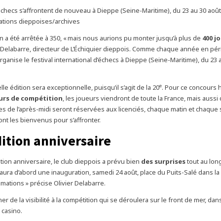
échecs s’affrontent de nouveau à Dieppe (Seine-Maritime), du 23 au 30 aoû
ations dieppoises/archives
on a été arrêtée à 350, « mais nous aurions pu monter jusqu’à plus de
400 j
r Delabarre, directeur de L’Échiquier dieppois. Comme chaque année en péri
organise le festival international d’échecs à Dieppe (Seine-Maritime), du 23 
e
lle édition sera exceptionnelle, puisqu’il s’agit de la 20
. Pour ce concours
urs de compétition
, les joueurs viendront de toute la France, mais aussi d
des de l’après-midi seront réservées aux licenciés, chaque matin et chaque s
nt les bienvenus pour s’affronter.
ition anniversaire
ition anniversaire, le club dieppois a prévu bien
des surprises
tout au lon
y aura d’abord une inauguration, samedi 24 août, place du Puits-Salé dans 
mations » précise Olivier Delabarre.
ner de la visibilité à la compétition qui se déroulera sur le front de mer, dans
 casino.