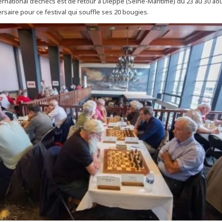
ternational d’échecs est de retour à Dieppe (Seine-Maritime) du 23 au 30 ao
rsaire pour ce festival qui souffle ses 20 bougies.