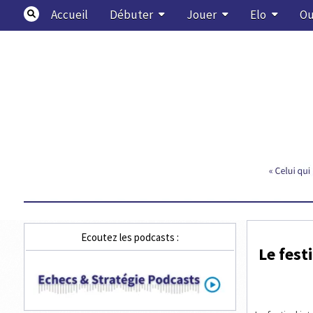
Skip
Accueil
Débuter
Jouer
Elo
Ou
to
content
Echecs & Stratégie
Ecoutez les podcasts :
Le fest