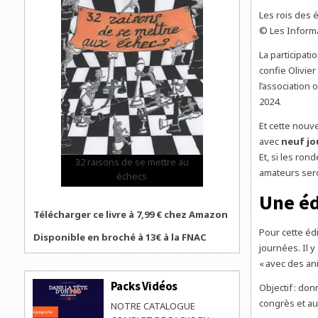
Les rois des 
© Les Inform
La participati
confie Olivie
l’association 
2024.
Et cette nouve
avec
neuf jo
Et, si les ron
32 raisons de se mettre au
amateurs sero
échecs
Une éd
Télécharger ce livre à 7,99 € chez Amazon
Pour cette éd
Disponible en broché à 13€ à la FNAC
journées. Il 
« avec des ani
Packs Vidéos
Objectif : don
congrès et au
NOTRE CATALOGUE