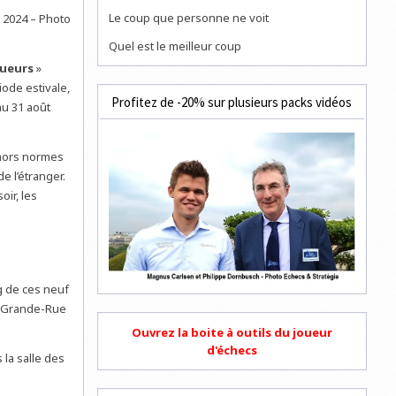
Le coup que personne ne voit
t 2024 – Photo
Quel est le meilleur coup
oueurs
»
ode estivale,
Profitez de -20% sur plusieurs packs vidéos
au 31 août
 hors normes
e l’étranger.
oir, les
g de ces neuf
la Grande-Rue
Ouvrez la boite à outils du joueur
d'échecs
 la salle des