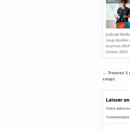
0
Judicaël Meillo
coup double 
tournois d’éc
Lisieux 2024
Navigat
← Trouvez 3 é
coups
de
l’articl
Laisser u
Votre adresse
Commentair