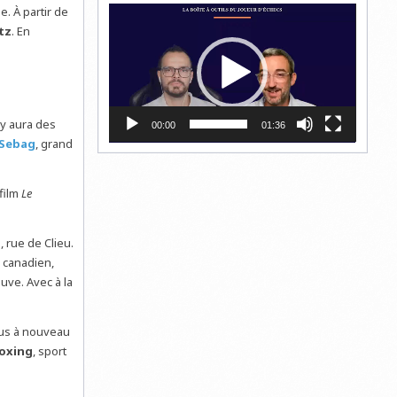
Lecteur
e. À partir de
vidéo
tz
. En
l y aura des
00:00
01:36
 Sebag
, grand
 film
Le
 rue de Clieu.
m canadien,
uve. Avec à la
vous à nouveau
oxing
, sport