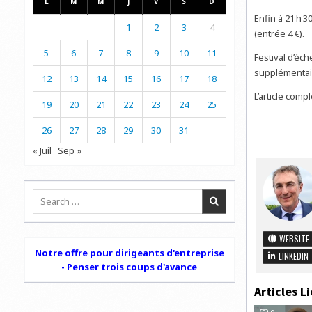
L
M
M
J
V
S
D
Enfin à 21 h 3
1
2
3
4
(entrée 4 €).
5
6
7
8
9
10
11
Festival d’éc
supplémentaire
12
13
14
15
16
17
18
L’article comp
19
20
21
22
23
24
25
26
27
28
29
30
31
« Juil
Sep »
Search
for:
WEBSITE
Notre offre pour dirigeants d'entreprise
LINKEDIN
- Penser trois coups d'avance
Articles Li