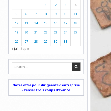
1
2
3
4
5
6
7
8
9
10
11
12
13
14
15
16
17
18
19
20
21
22
23
24
25
26
27
28
29
30
31
« Juil
Sep »
Search
for:
Notre offre pour dirigeants d'entreprise
- Penser trois coups d'avance