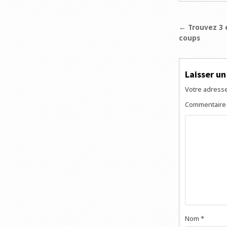
Navigat
← Trouvez 3 é
coups
de
l’articl
Laisser u
Votre adresse
Commentair
Nom
*