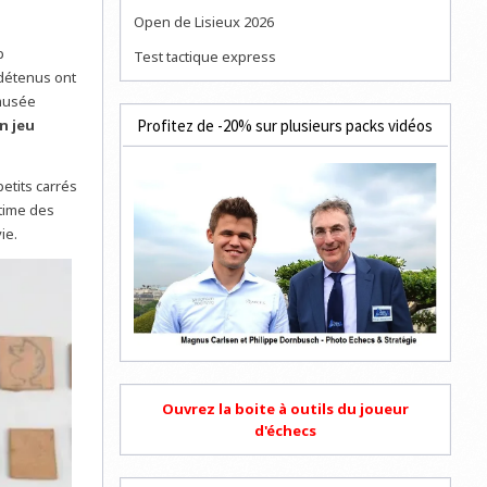
Open de Lisieux 2026
p
Test tactique express
 détenus ont
 musée
Profitez de -20% sur plusieurs packs vidéos
n jeu
etits carrés
ltime des
ie.
Ouvrez la boite à outils du joueur
d'échecs