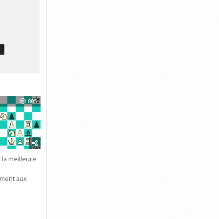
T
805
 la meilleure
ement aux