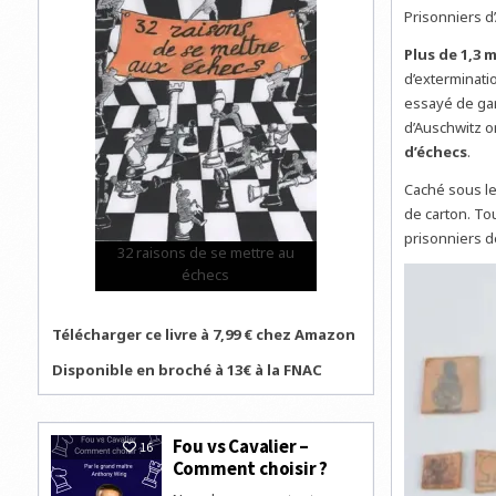
Prisonniers d
Plus de 1,3 
d’exterminati
essayé de gar
d’Auschwitz o
d’échecs
.
Caché sous le
de carton. To
prisonniers d
32 raisons de se mettre au
échecs
Télécharger ce livre à 7,99 € chez Amazon
Disponible en broché à 13€ à la FNAC
Fou vs Cavalier –
16
Comment choisir ?