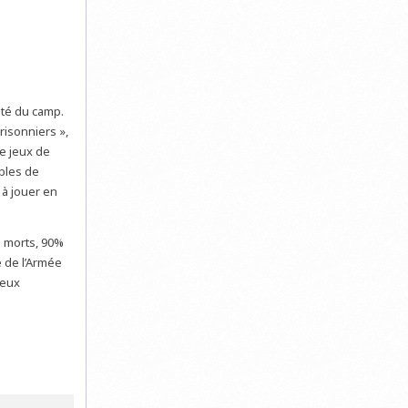
ité du camp.
risonniers »,
de jeux de
bles de
 à jouer en
e morts, 90%
e de l’Armée
deux