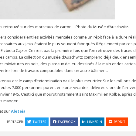
cs retrouvé sur des morceaux de carton – Photo du Musée d’Auschwitz.
iers considéraient les activités mentales comme un répit face à la dure réal
cessaires aux jeux étaient le plus souvent fabriqués illégalement par ces p
 Elzbieta Cajzer. Ce n’est pas la première fois que l’on retrouve des traces 
les camps. La collection du musée d’Auschwitz comprend déjà deux ensem
cs miniatures en bois, des plateaux de jeu dessinés à la main et des cartes
ertes lors de travaux comparables dans un autre bâtiment.
kenau est le camp d’extermination nazi le plus meurtrier. Sur les millions d
 Seules 7.000 personnes purent en sortir vivantes, délivrées lors de l’arrivé
janvier 1945. C’est ici que mourut notamment saint Maximilien Kolbe, après 
s manger.
let sur
Aleteia
PARTAGER:
TWITTER
FACEBOOK
LINKEDIN
REDDIT