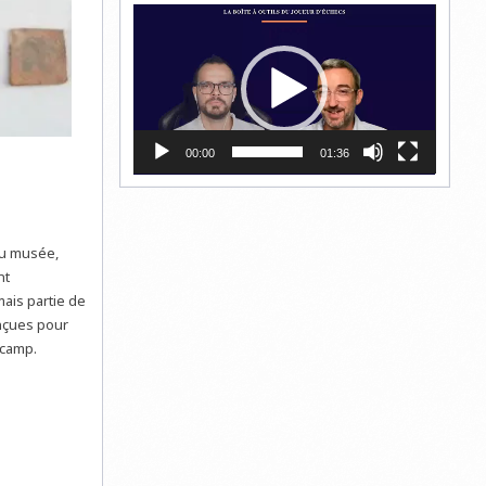
Lecteur
vidéo
00:00
01:36
 du musée,
nt
ais partie de
onçues pour
 camp.