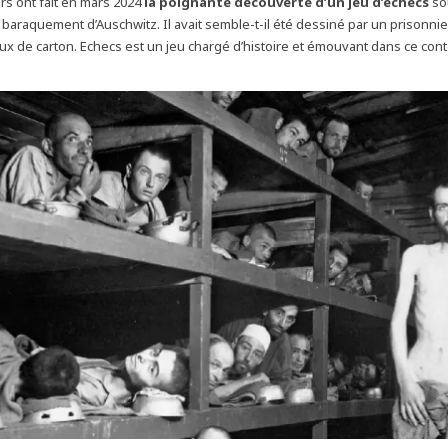
s ont fait en mars 2024
la poignante découverte d’un jeu d’échecs
so
 baraquement d’Auschwitz. Il avait semble-t-il été dessiné par un prisonnie
ux de carton. Echecs est un jeu chargé d’histoire et émouvant dans ce con