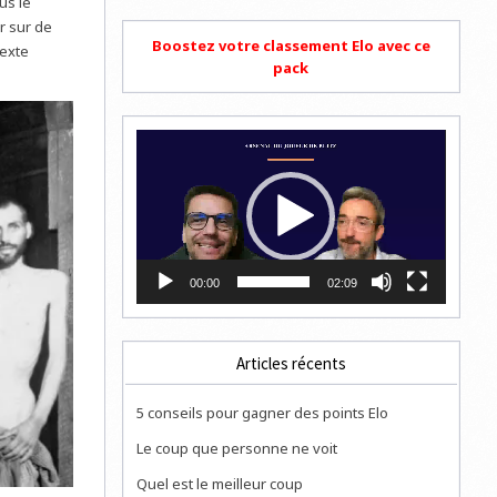
us le
r sur de
Boostez votre classement Elo avec ce
texte
pack
Lecteur
vidéo
00:00
02:09
Articles récents
5 conseils pour gagner des points Elo
Le coup que personne ne voit
Quel est le meilleur coup