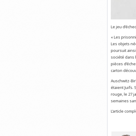
Le jeu d’éche
« Les prisonn
Les objets né
poursuit ainsi
société dans 
pièces d’éche
carton découv
Auschwitz-Bir
étaient Juifs.
rouge, le 27 
semaines san
L’article comp