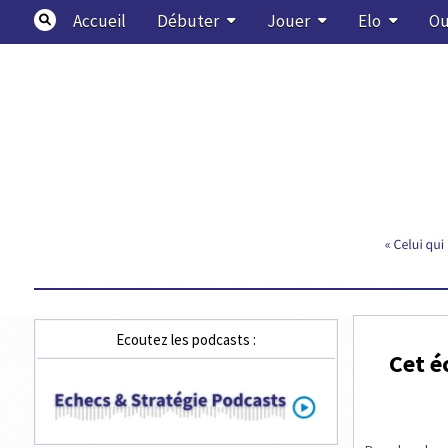
Skip
Accueil
Débuter
Jouer
Elo
Ou
to
content
Echecs & Stratégie
Ecoutez les podcasts :
Cet é