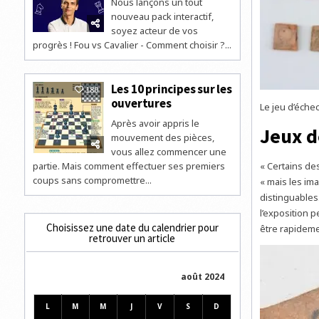
Nous lançons un tout
nouveau pack interactif,
soyez acteur de vos
progrès ! Fou vs Cavalier - Comment choisir ?...
Les 10 principes sur les
180
ouvertures
Le jeu d’éche
Après avoir appris le
Jeux d
mouvement des pièces,
vous allez commencer une
partie. Mais comment effectuer ses premiers
« Certains de
coups sans compromettre...
« mais les im
distinguables
l’exposition 
Choisissez une date du calendrier pour
être rapidemen
retrouver un article
août 2024
L
M
M
J
V
S
D