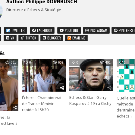
Author:
Philippe DORNBUSCH
Directeur d'Echecs & Stratégie
TWITTER
FACEBOOK
YOUTUBE
INSTAGRAM
PINTERES
VK
TIKTOK
BLOGGER
EMAIL ME
és
661
0
609
0
491
0
Echecs & Star : Garry
Échecs : Championnat
Quelle est
Kasparov à 19h à Clichy
de France féminin
méthode
rapide à 15h30
d’entraîn
échecs ?
e : la
ect Live à