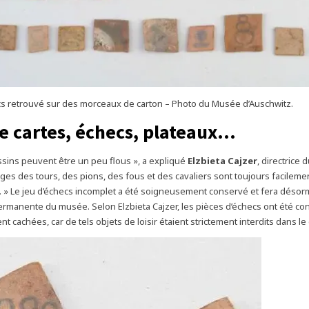
cs retrouvé sur des morceaux de carton – Photo du Musée d’Auschwitz.
e cartes, échecs, plateaux…
ssins peuvent être un peu flous », a expliqué
Elzbieta Cajzer
, directrice
ages des tours, des pions, des fous et des cavaliers sont toujours facileme
. » Le jeu d’échecs incomplet a été soigneusement conservé et fera désorm
permanente du musée. Selon Elzbieta Cajzer, les pièces d’échecs ont été c
t cachées, car de tels objets de loisir étaient strictement interdits dans le