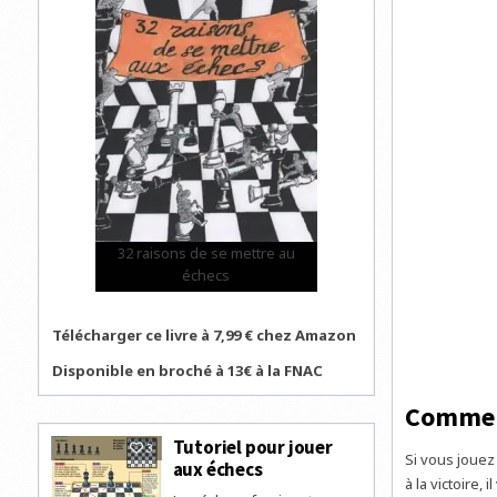
32 raisons de se mettre au
échecs
Télécharger ce livre à 7,99 € chez Amazon
Disponible en broché à 13€ à la FNAC
Comment
Tutoriel pour jouer
3
Si vous jouez
aux échecs
à la victoire, il