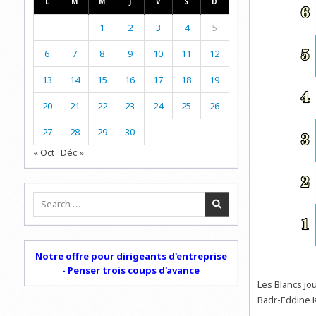
L
M
M
J
V
S
D
1
2
3
4
5
6
7
8
9
10
11
12
13
14
15
16
17
18
19
20
21
22
23
24
25
26
27
28
29
30
« Oct
Déc »
Search
for:
Notre offre pour dirigeants d'entreprise
- Penser trois coups d'avance
Les Blancs jo
Badr-Eddine K