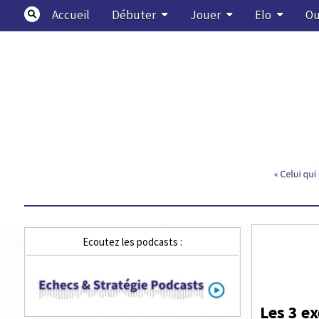
Skip
Accueil
Débuter
Jouer
Elo
Ou
to
content
Echecs & Stratégie
Ecoutez les podcasts :
Les 3 ex