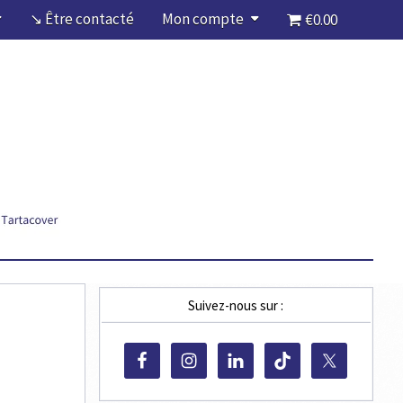
↘ Être contacté
Mon compte
€0.00
Suivez-nous sur :