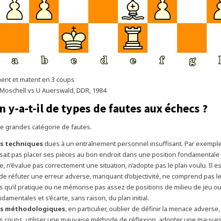
uent et matent en 3 coups
Moschell vs U Auerswald, DDR, 1984
 y-a-t-il de types de fautes aux échecs ?
tre grandes catégorie de fautes.
s techniques
dues à un entraînement personnel insuffisant. Par exemple
sait pas placer ses pièces au bon endroit dans une position fondamentale
e, n’évalue pas correctement une situation, n’adopte pas le plan voulu. Il es
de réfuter une erreur adverse, manquant d’objectivité, ne comprend pas l
 qu’il pratique ou ne mémorise pas assez de positions de milieu de jeu o
damentales et s’écarte, sans raison, du plan initial.
s méthodologiques
, en particulier, oublier de définir la menace adverse,
es coups, utiliser une mauvaise méthode de réflexion, adopter une mauvai