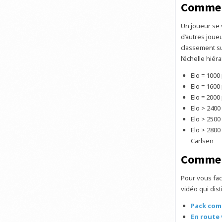
Comment
Un joueur se v
d’autres joue
classement su
l’échelle hié
Elo = 1000
Elo = 1600
Elo = 2000
Elo > 2400
Elo > 2500
Elo > 280
Carlsen
Comment
Pour vous fac
vidéo qui dis
Pack com
En route 