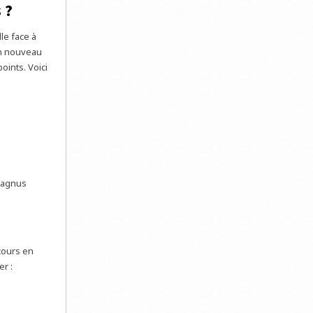
 ?
le face à
un nouveau
oints. Voici
Magnus
cours en
r :