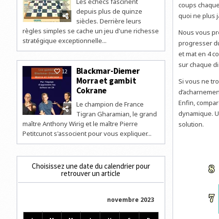
Les échecs fascinent
coups chaque 
depuis plus de quinze
quoi ne plus 
siècles. Derrière leurs
règles simples se cache un jeu d'une richesse
Nous vous p
stratégique exceptionnelle...
progresser du
et mat en 4 
sur chaque d
Blackmar-Diemer
12
Morra et gambit
Si vous ne tr
Cokrane
d’acharnemen
Enfin, compar
Le champion de France
dynamique. Un
Tigran Gharamian, le grand
maître Anthony Wirig et le maître Pierre
solution.
Petitcunot s'associent pour vous expliquer...
Choisissez une date du calendrier pour
retrouver un article
novembre 2023