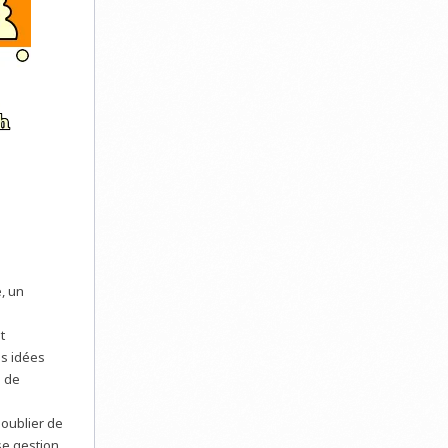
, un
t
es idées
u de
 oublier de
se gestion