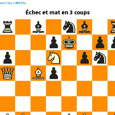
vers les 1400 Elo
Échec et mat en 3 coups