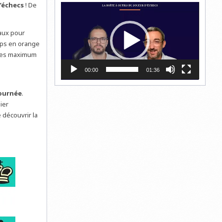
’échecs
! De
Lecteur
vidéo
naux pour
ups en orange
utes maximum
00:00
01:36
journée
.
ier
découvrir la