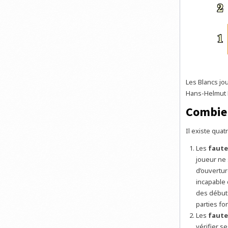
Les Blancs jo
Hans-Helmut 
Combien
Il existe qua
Les
faute
joueur ne 
d’ouvertur
incapable 
des débuts
parties fon
Les
faute
vérifier s