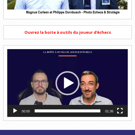
Ouvrez la boite à outils du joueur d'échecs
Lecteur
vidéo
00:00
01:36