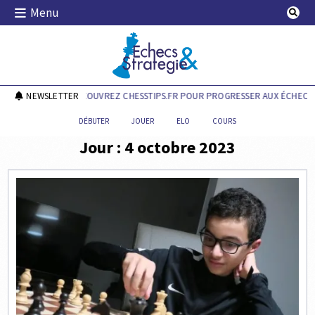
Skip
Menu
to
content
Echecs & Stratégie
NEWSLETTER
DÉCOUVREZ CHESSTIPS.FR POUR PROGRESSER AUX ÉCHECS !
DÉBUTER
JOUER
ELO
COURS
Jour :
4 octobre 2023