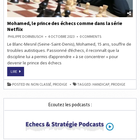
Mohamed, le prince des échecs comme dans la série
Netflix
ON
PHILIPPE DORNBUSCH
4 OCTOBRE 2023
0 COMMENTS
MOHAMED,
Le Blanc-Mesnil (Seine-Saint-Denis), Mohamed, 15 ans, souffre de
LE
PRINCE
troubles autistiques. Passionné d’échecs, il reconnaît que la
DES
ÉCHECS
discipline lui a permis d’apprendre « à se concentrer » pour
COMME
devenir le prince des échecs
DANS
LA
SÉRIE
MOHAMED,
LIRE
NETFLIX
LE
PRINCE
DES
POSTED IN:
NON CLASSÉ
,
PRODIGE
TAGGED:
HANDICAP
,
PRODIGE
ÉCHECS
COMME
DANS
LA
SÉRIE
Ecoutez les podcasts :
NETFLIX