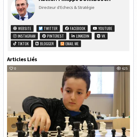
Directeur d'Echecs & Stratégie
WEBSITE
TWITTER
FACEBOOK
YOUTUBE
INSTAGRAM
PINTEREST
LINKEDIN
VK
TIKTOK
BLOGGER
EMAIL ME
Articles Liés
0
625