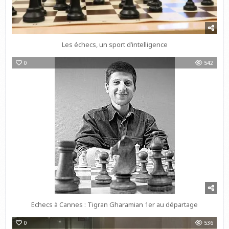
Les échecs, un sport d’intelligence
0
542
Echecs à Cannes : Tigran Gharamian 1er au départage
0
536