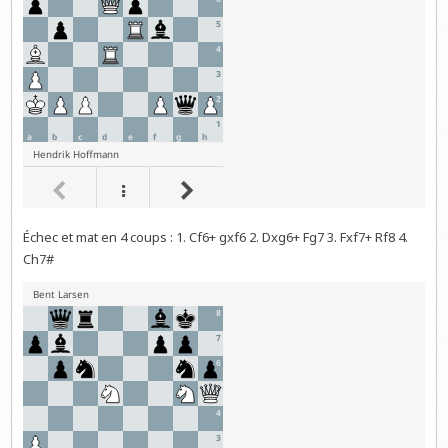
Échec et mat en 4 coups : 1. Cf6+ gxf6 2. Dxg6+ Fg7 3. Fxf7+ Rf8 4.
Ch7#