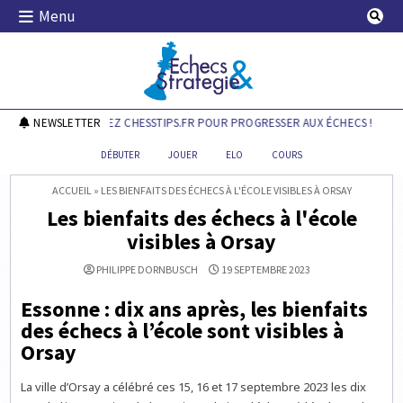
Skip
Menu
to
content
Echecs & Stratégie
NEWSLETTER
DÉCOUVREZ CHESSTIPS.FR POUR PROGRESSER AUX ÉCHECS !
DÉBUTER
JOUER
ELO
COURS
ACCUEIL
»
LES BIENFAITS DES ÉCHECS À L'ÉCOLE VISIBLES À ORSAY
Les bienfaits des échecs à l'école
visibles à Orsay
PHILIPPE DORNBUSCH
19 SEPTEMBRE 2023
Essonne : dix ans après, les bienfaits
des échecs à l’école sont visibles à
Orsay
La ville d’Orsay a célébré ces 15, 16 et 17 septembre 2023 les dix