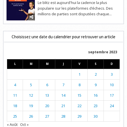
Le blitz est aujourd'hui la cadence la plus
populaire sur les plateformes d'échecs. Des
millions de parties sont disputées chaque...
Choisissez une date du calendrier pour retrouver un article
septembre 2023
L
M
M
J
V
S
D
1
2
3
4
5
6
7
8
9
10
11
12
13
14
15
16
17
18
19
20
21
22
23
24
25
26
27
28
29
30
« Août
Oct »