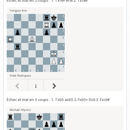
Échec et mat en 2 coups : 1. Txf6+ Rh8 2. Txf8#
Échec et mat en 3 coups : 1. Txb5 axb5 2. Fxb5+ Dc6 3. Fxc6#