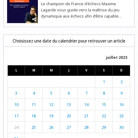
Le champion de France d'échecs Maxime
Lagarde vous guide vers la maîtrise du jeu
dynamique aux échecs afin d’être capable...
Choisissez une date du calendrier pour retrouver un article
juillet 2023
L
M
M
J
V
S
D
1
2
3
4
5
6
7
8
9
10
11
12
13
14
15
16
17
18
19
20
21
22
23
24
25
26
27
28
29
30