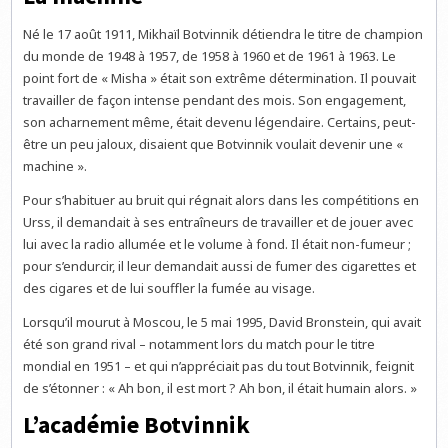
Né le 17 août 1911, Mikhaïl Botvinnik détiendra le titre de champion
du monde de 1948 à 1957, de 1958 à 1960 et de 1961 à 1963. Le
point fort de « Misha » était son extrême détermination. Il pouvait
travailler de façon intense pendant des mois. Son engagement,
son acharnement même, était devenu légendaire. Certains, peut-
être un peu jaloux, disaient que Botvinnik voulait devenir une «
machine ».
Pour s’habituer au bruit qui régnait alors dans les compétitions en
Urss, il demandait à ses entraîneurs de travailler et de jouer avec
lui avec la radio allumée et le volume à fond. Il était non-fumeur ;
pour s’endurcir, il leur demandait aussi de fumer des cigarettes et
des cigares et de lui souffler la fumée au visage.
Lorsqu’il mourut à Moscou, le 5 mai 1995, David Bronstein, qui avait
été son grand rival – notamment lors du match pour le titre
mondial en 1951 – et qui n’appréciait pas du tout Botvinnik, feignit
de s’étonner : « Ah bon, il est mort ? Ah bon, il était humain alors. »
L’académie Botvinnik