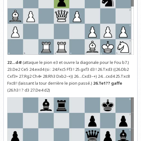
22…d4!
(attaque le pion e3 et ouvre la diagonale pour le Fou b7.)
23.De2 Ce5 24.exd4 (si : 24.Fxc5 Ff3 ! 25.gxf3 d3 ! 26.Txd3 ((26.Db2
Cxf3+ 27.Rg2 Ch4+ 28.Rh3 Dxb2–+)) 26…Cxd3–+) 24…cxd4 25.Txc8
Fxc8 ! (laissant la tour derrière le pion passé.)
26.Te1?? gaffe
(26.h3 ! ? d3 27.De4 d2)