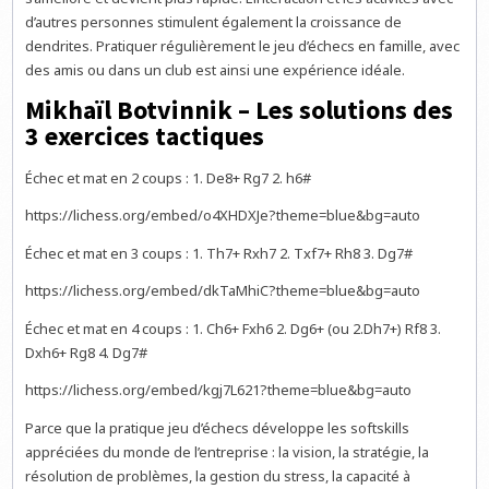
d’autres personnes stimulent également la croissance de
dendrites. Pratiquer régulièrement le jeu d’échecs en famille, avec
des amis ou dans un club est ainsi une expérience idéale.
Mikhaïl Botvinnik – Les solutions des
3 exercices tactiques
Échec et mat en 2 coups : 1. De8+ Rg7 2. h6#
https://lichess.org/embed/o4XHDXJe?theme=blue&bg=auto
Échec et mat en 3 coups : 1. Th7+ Rxh7 2. Txf7+ Rh8 3. Dg7#
https://lichess.org/embed/dkTaMhiC?theme=blue&bg=auto
Échec et mat en 4 coups : 1. Ch6+ Fxh6 2. Dg6+ (ou 2.Dh7+) Rf8 3.
Dxh6+ Rg8 4. Dg7#
https://lichess.org/embed/kgj7L621?theme=blue&bg=auto
Parce que la pratique jeu d’échecs développe les softskills
appréciées du monde de l’entreprise : la vision, la stratégie, la
résolution de problèmes, la gestion du stress, la capacité à