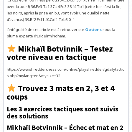
avec la tour !) 36.Fe3 Ta1 37.a4 Fd3 38.f4 Tb1 (cette fois c’est la fin,
les noirs, après la prise en b3, vont avoir une qualité nette
d’avance.) 39.Rf2 Fxf1 40.Cxf1 Txb3 0–1
L’intégralité de cet article est à retrouver sur
Options
sous la
plume experte d’Éric Birmingham.
Mikhaïl Botvinnik – Testez
votre niveau en tactique
https://www.shredderchess.com/online/playshredder/gdailytactic
s.php?mylang=en&mysize=32
Trouvez 3 mats en 2, 3 et 4
coups
Les 3 exercices tactiques sont suivis
des solutions
Mikhaïl Botvinnik – Échec et mat en 2