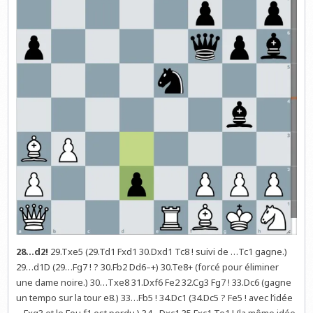
28…d2!
29.Txe5 (29.Td1 Fxd1 30.Dxd1 Tc8 ! suivi de …Tc1 gagne.)
29…d1D (29…Fg7 ! ? 30.Fb2 Dd6–+) 30.Te8+ (forcé pour éliminer
une dame noire.) 30…Txe8 31.Dxf6 Fe2 32.Cg3 Fg7 ! 33.Dc6 (gagne
un tempo sur la tour e8.) 33…Fb5 ! 34.Dc1 (34.Dc5 ? Fe5 ! avec l’idée
…Fxg3 et le Fou f1 est perdu.) 34…Dxc1 35.Fxc1 Te1 ! (la même idée