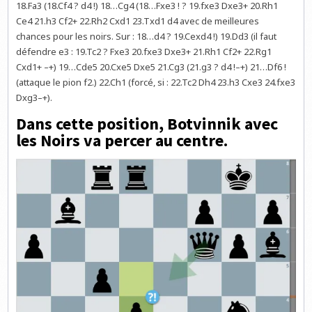
18.Fa3 (18.Cf4 ? d4 !) 18…Cg4 (18…Fxe3 ! ? 19.fxe3 Dxe3+ 20.Rh1
Ce4 21.h3 Cf2+ 22.Rh2 Cxd1 23.Txd1 d4 avec de meilleures
chances pour les noirs. Sur : 18…d4 ? 19.Cexd4 !) 19.Dd3 (il faut
défendre e3 : 19.Tc2 ? Fxe3 20.fxe3 Dxe3+ 21.Rh1 Cf2+ 22.Rg1
Cxd1+ –+) 19…Cde5 20.Cxe5 Dxe5 21.Cg3 (21.g3 ? d4 !–+) 21…Df6 !
(attaque le pion f2.) 22.Ch1 (forcé, si : 22.Tc2 Dh4 23.h3 Cxe3 24.fxe3
Dxg3–+).
Dans cette position, Botvinnik avec
les Noirs va percer au centre.