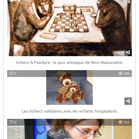
Echecs & Peinture : le quiz artistique de Nino Maisuradze
0
584
Les échecs solidaires avec les enfants hospitalisés
0
515