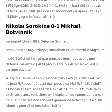
1.d4 Cf6 2.c4 e6 3.Cc3 Fb4 4.Dc2 d5 5.cxd5 exd5 6.Fg5 Dd6 7.e3 Ce4
8.Ff4 Dg6 9.Db3 c5 10.f3 Cxc3 ? (10…Fxc3+ 11.bxc3 Cf6 s’imposait.)
11.bxc3 Fa5 12.Fxb8 ! (les noirs abandonnent car après : 12…Txb8
13.Db5+ gagne le fou en a5.) 1–0
Nikolaï Sorokine 0-1 Mikhaïl
Botvinnik
Leningrad (Urss), 1938. Défense Grünfeld.
https://lichess.org/embed/game/qb5trEeE?theme=blue&bg=auto
1.c4 Cf6 2.Cc3 d5 3.d4 g6 (par transposition, nous avons une
défense Gruenfeld.) 4.Cf3 (4.cxd5 Cxd5 5.e4 Cxc3 6.bxc3 est la
variante ouverte.)
4…Fg7 5.e3 0–0 6.Fe2 e6 7.0–0 b6 8.cxd5 exd5 (8…Cxd5 9.e4 Cxc3
10.bxc3 Fb7 avec l’idée …c5 était possible.) 9.b3 Fb7 10.Fb2 Cbd7
11.Dc2 a6 12.Tac1 Tc8 13.Tfd1 De7 14.Db1 Tfd8 15.Ff1 c5 16.dxc5
bxc5 (Les blancs vont chercher à exploiter les « pions pendants ».
Pour leur part, les noirs doivent générer de l’activité.) 17.Ce2 Fh6 !
(cloue le pion e3 et empêche 18.Cf4.)