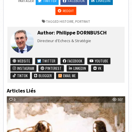
PARTAGER:
TWITTER
FACEBOOK
LINKEDIN
REDDIT
TAGGED
HISTOIRE
,
PORTRAIT
Author:
Philippe DORNBUSCH
Directeur d'Echecs & Stratégie
WEBSITE
TWITTER
FACEBOOK
YOUTUBE
INSTAGRAM
PINTEREST
LINKEDIN
VK
TIKTOK
BLOGGER
EMAIL ME
Articles Liés
0
507