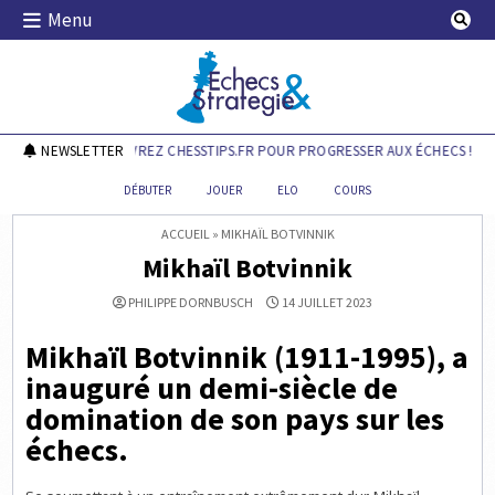
Skip
Menu
to
content
Echecs & Stratégie
NEWSLETTER
DÉCOUVREZ CHESSTIPS.FR POUR PROGRESSER AUX ÉCHECS !
DÉBUTER
JOUER
ELO
COURS
ACCUEIL
»
MIKHAÏL BOTVINNIK
Mikhaïl Botvinnik
PHILIPPE DORNBUSCH
14 JUILLET 2023
Mikhaïl Botvinnik (1911-1995), a
inauguré un demi-siècle de
domination de son pays sur les
échecs.