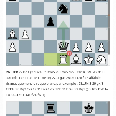
26…d3!
27.Dd1 (27.Dxe5 ? Dxe5 28.Txe5 d2–+ car si : 29.Fe2 d1T+
30.Fxd1 Txd1+ 31.Te1 Txe1#) 27…Fg4 ! 28.Da1 (28.f3 ? affaiblit
dramatiquement le roque blanc, par exemple : 28…Fxf3 29.gxf3
Cxf3+ 30.Rg2 Cxe1+ 31.Dxe1 d2 32.Dd1 Dc6+ 33.Rg1 ((33.Rf2 Dxh1–
+)) 33…Fe3+ 34.Cf2 Df6–+)