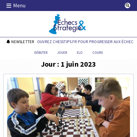
Skip
Menu
to
content
Echecs & Stratégie
NEWSLETTER
DÉCOUVREZ CHESSTIPS.FR POUR PROGRESSER AUX ÉCHECS !
DÉBUTER
JOUER
ELO
COURS
Jour :
1 juin 2023