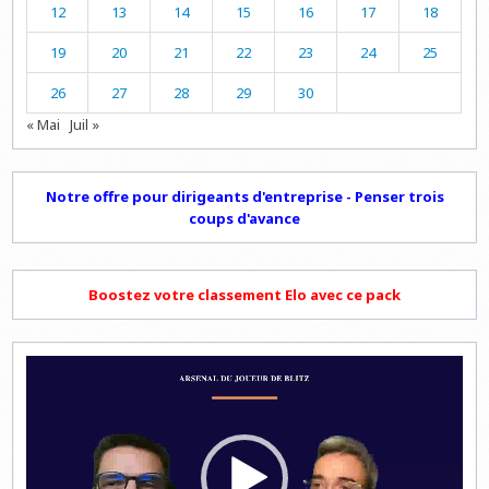
12
13
14
15
16
17
18
19
20
21
22
23
24
25
26
27
28
29
30
« Mai
Juil »
Notre offre pour dirigeants d'entreprise - Penser trois
coups d'avance
Boostez votre classement Elo avec ce pack
Lecteur
vidéo