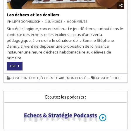
Les échecs et les écoliers
ON
PHILIPPE DORNBUSCH
1 JUIN 2023
0 COMMENTS
LES
Stratégie, logique, concentration… Le jeu d’échecs, surtout dans le
ÉCHECS
ET
contexte des échecs et les écoliers, a plus d’une vertu
LES
ÉCOLIERS
pédagogique, à en croire le sénateur de la Somme Stéphane
Demilly. Il vient de déposer une proposition de loi visant à
instaurer une heure d’échecs hebdomadaire aux élèves de
primaire.
LES
LIRE
ÉCHECS
ET
LES
POSTED IN:
ÉCOLE
,
ÉCOLE MILITAIRE
,
NON CLASSÉ
TAGGED:
ÉCOLE
ÉCOLIERS
Ecoutez les podcasts :