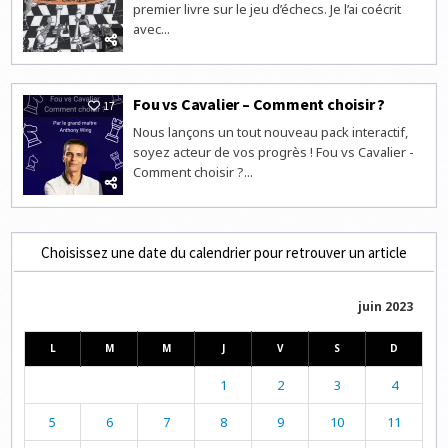
premier livre sur le jeu d’échecs. Je l’ai coécrit
avec...
Fou vs Cavalier – Comment choisir ?
17
Nous lançons un tout nouveau pack interactif,
soyez acteur de vos progrès ! Fou vs Cavalier -
Comment choisir ?...
Choisissez une date du calendrier pour retrouver un article
juin 2023
L
M
M
J
V
S
D
1
2
3
4
5
6
7
8
9
10
11