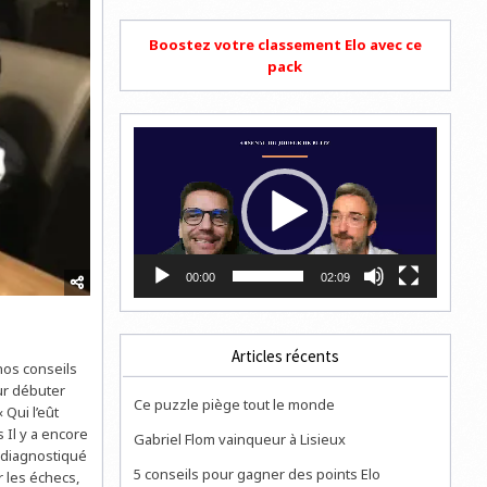
Boostez votre classement Elo avec ce
pack
Lecteur
vidéo
00:00
02:09
Articles récents
os conseils
ur débuter
Ce puzzle piège tout le monde
 Qui l’eût
 Il y a encore
Gabriel Flom vainqueur à Lisieux
, diagnostiqué
5 conseils pour gagner des points Elo
r les échecs,