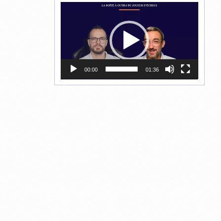
Lecteur
vidéo
00:00
01:36