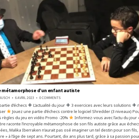
e métamorphose d’un enfant autiste
ON
NBUSCH
6 AVRIL 2023
0 COMMENTS
L’INCROYABLE
partie d’échecs
L’actualité du jour
MÉTAMORPHOSE
3 exercices avec leurs solutions
n
D’UN
ser
Jouez une partie d’échecs contre le logiciel Shredder (3 niveaux) Po
ENFANT
AUTISTE
s règles du jeu en vidéo Promo -20%
Informez-vous avec l’actu du jour «
ère raconte l’incroyable métamorphose de son fils autiste grâce aux échecs
es, Malika Iberraken n’aurait pas osé imaginer un tel destin pour son fils
re » à l’âge de sept ans. Pourtant, dix ans plus tard, grâce à sa passion pou