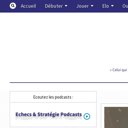
Skip
Accueil
Débuter
Jouer
Elo
Ou
to
content
Echecs & Stratégie
Ecoutez les podcasts :