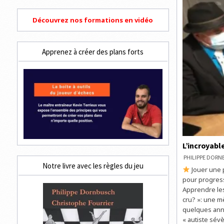
Découvrez nos formations en vidéo
Apprenez à créer des plans forts
L’incroyabl
PHILIPPE DOR
Notre livre avec les règles du jeu
Jouer une 
pour progres
Apprendre le
cru? »: une m
quelques anné
« autiste sévè