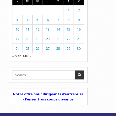
L
M
M
J
V
S
D
1
2
3
4
5
6
7
8
9
10
11
12
13
14
15
16
17
18
19
20
21
22
23
24
25
26
27
28
29
30
« Mar
Mai »
Search
for:
Notre offre pour dirigeants d'entreprise
- Penser trois coups d'avance