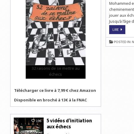
Mohammed est 
cheminement »
jouer aux éch
Jusqu’à l’âge 
L’INCROY
LIRE
MÉTAMOR
D’UN
ENFANT
POSTED IN:
N
AUTISTE
32 raisons de se mettre au
échecs
Télécharger ce livre à 7,99 € chez Amazon
Disponible en broché à 13€ à la FNAC
5 vidéos d’initiation
196
aux échecs