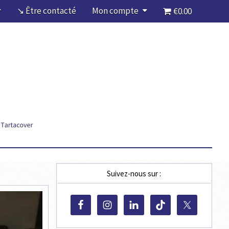
↘ Être contacté
Mon compte
€0.00
Suivez-nous sur :