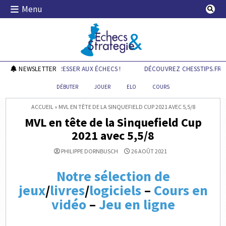
Skip
Menu
to
content
Echecs & Stratégie
S.FR POUR PROGRESSER AUX ÉCHECS !
NEWSLETTER
DÉCOUVREZ CHESSTIPS.FR PO
DÉBUTER
JOUER
ELO
COURS
ACCUEIL
»
MVL EN TÊTE DE LA SINQUEFIELD CUP 2021 AVEC 5,5/8
MVL en tête de la Sinquefield Cup
2021 avec 5,5/8
PHILIPPE DORNBUSCH
26 AOÛT 2021
Notre sélection de
jeux
/
livres
/
logiciels
–
Cours en
vidéo
–
Jeu en ligne