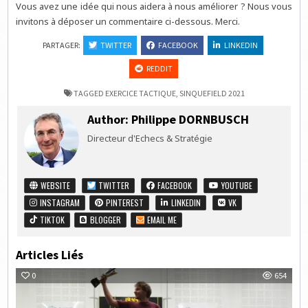
Vous avez une idée qui nous aidera à nous améliorer ? Nous vous
invitons à déposer un commentaire ci-dessous. Merci.
PARTAGER:
TWITTER
FACEBOOK
LINKEDIN
REDDIT
TAGGED
EXERCICE TACTIQUE
,
SINQUEFIELD 2021
Author:
Philippe DORNBUSCH
Directeur d'Echecs & Stratégie
WEBSITE
TWITTER
FACEBOOK
YOUTUBE
INSTAGRAM
PINTEREST
LINKEDIN
VK
TIKTOK
BLOGGER
EMAIL ME
Articles Liés
0
654