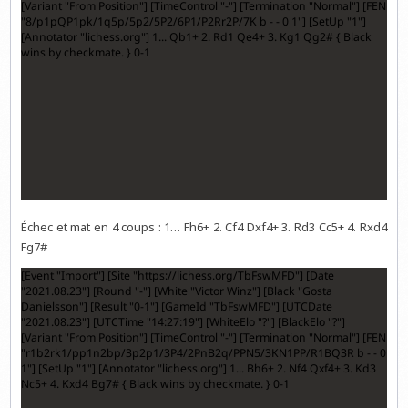
Échec et mat en 4 coups : 1… Fh6+ 2. Cf4 Dxf4+ 3. Rd3 Cc5+ 4. Rxd4
Fg7#