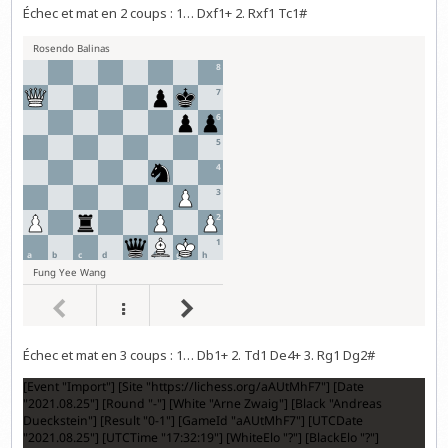
Échec et mat en 2 coups : 1… Dxf1+ 2. Rxf1 Tc1#
Échec et mat en 3 coups : 1… Db1+ 2. Td1 De4+ 3. Rg1 Dg2#