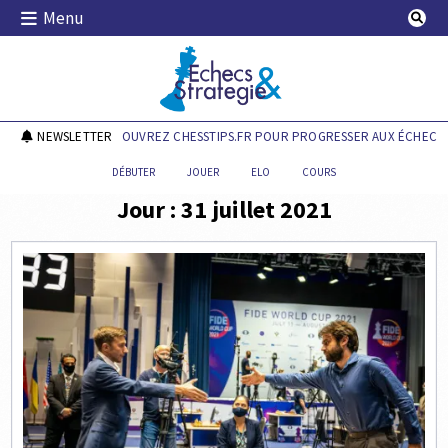
Skip
Menu
to
content
Echecs & Stratégie
NEWSLETTER
DÉCOUVREZ CHESSTIPS.FR POUR PROGRESSER AUX ÉCHECS !
DÉBUTER
JOUER
ELO
COURS
Jour :
31 juillet 2021