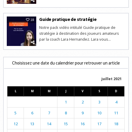
Guide pratique de stratégie
18
Notre pack vidéo intitulé Guide pratique de
stratégie à destination des joueurs amateurs
par la coach Lara Hernandez. Lara vous...
Choisissez une date du calendrier pour retrouver un article
juillet 2021
L
M
M
J
V
S
D
1
2
3
4
5
6
7
8
9
10
11
12
13
14
15
16
17
18