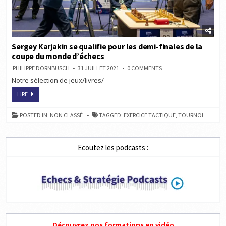
Sergey Karjakin se qualifie pour les demi-finales de la
coupe du monde d’échecs
ON
PHILIPPE DORNBUSCH
31 JUILLET 2021
0 COMMENTS
SERGEY
Notre sélection de jeux/livres/
KARJAKIN
SE
QUALIFIE
SERGEY
LIRE
POUR
KARJAKIN
LES
SE
DEMI-
QUALIFIE
POSTED IN:
NON CLASSÉ
TAGGED:
EXERCICE TACTIQUE
,
TOURNOI
FINALES
POUR
DE
LES
LA
DEMI-
COUPE
FINALES
DU
DE
MONDE
Ecoutez les podcasts :
LA
D’ÉCHECS
COUPE
DU
MONDE
D’ÉCHECS
Découvrez nos formations en vidéo