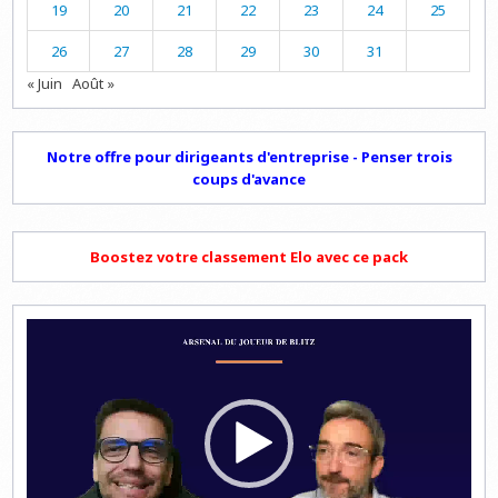
19
20
21
22
23
24
25
26
27
28
29
30
31
« Juin
Août »
Notre offre pour dirigeants d'entreprise - Penser trois
coups d'avance
Boostez votre classement Elo avec ce pack
Lecteur
vidéo