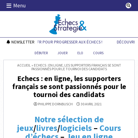
Skip
Menu
to
content
Echecs & Stratégie
UVREZ CHESSTIPS.FR POUR PROGRESSER AUX ÉCHECS !
NEWSLETTER
DÉCOUVREZ C
DÉBUTER
JOUER
ELO
COURS
ACCUEIL
»
ECHECS : EN LIGNE, LES SUPPORTERS FRANÇAIS SE SONT
PASSIONNÉS POUR LE TOURNOI DES CANDIDATS
Echecs : en ligne, les supporters
français se sont passionnés pour le
tournoi des candidats
PHILIPPE DORNBUSCH
30 AVRIL 2021
Notre sélection de
jeux
/
livres
/
logiciels
–
Cours
d’échecs
–
Jeu en ligne