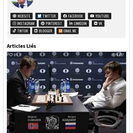
WEBSITE
TWITTER
FACEBOOK
YOUTUBE
INSTAGRAM
PINTEREST
LINKEDIN
VK
TIKTOK
BLOGGER
EMAIL ME
Articles Liés
0
1157