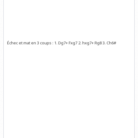
Échec et mat en 3 coups : 1. Dg7+ Fxg7 2. hxg7+ Rg8 3. Ch6#