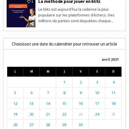
La méthode pour jouer en blitz
3
Le blitz est aujourd'hui la cadence la plus
populaire sur les plateformes d'échecs. Des
millions de parties sont disputées chaque...
Choisissez une date du calendrier pour retrouver un article
avril 2021
L
M
M
J
V
S
D
1
2
3
4
5
6
7
8
9
10
11
12
13
14
15
16
17
18
19
20
21
22
23
24
25
26
27
28
29
30