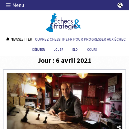
Skip
Menu
to
content
Echecs & Stratégie
NEWSLETTER
DÉCOUVREZ CHESSTIPS.FR POUR PROGRESSER AUX ÉCHECS !
DÉBUTER
JOUER
ELO
COURS
Jour :
6 avril 2021