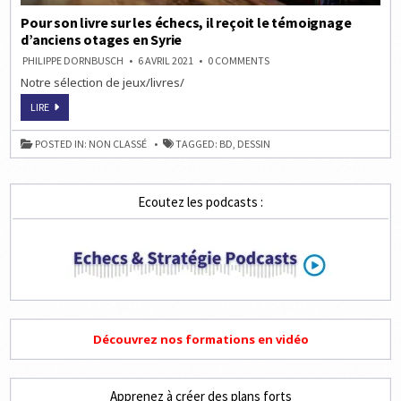
Pour son livre sur les échecs, il reçoit le témoignage
d’anciens otages en Syrie
ON
PHILIPPE DORNBUSCH
6 AVRIL 2021
0 COMMENTS
POUR
Notre sélection de jeux/livres/
SON
LIVRE
SUR
POUR
LIRE
LES
SON
ÉCHECS,
LIVRE
IL
SUR
POSTED IN:
NON CLASSÉ
TAGGED:
BD
,
DESSIN
REÇOIT
LES
LE
ÉCHECS,
TÉMOIGNAGE
IL
D’ANCIENS
REÇOIT
OTAGES
LE
EN
Ecoutez les podcasts :
TÉMOIGNAGE
SYRIE
D’ANCIENS
OTAGES
EN
SYRIE
Découvrez nos formations en vidéo
Apprenez à créer des plans forts