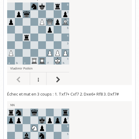
Échec et mat en 3 coups : 1. Txf7+ Cxf7 2. Dxe6+ Rf8 3. Dxf7#