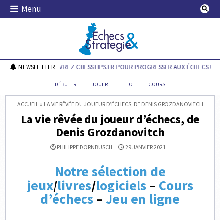
Skip
Menu
to
content
Echecs & Stratégie
NEWSLETTER
DÉCOUVREZ CHESSTIPS.FR POUR PROGRESSER AUX ÉCHECS !
DÉBUTER
JOUER
ELO
COURS
ACCUEIL
»
LA VIE RÊVÉE DU JOUEUR D’ÉCHECS, DE DENIS GROZDANOVITCH
La vie rêvée du joueur d’échecs, de
Denis Grozdanovitch
PHILIPPE DORNBUSCH
29 JANVIER 2021
Notre sélection de
jeux
/
livres
/
logiciels
–
Cours
d’échecs
–
Jeu en ligne