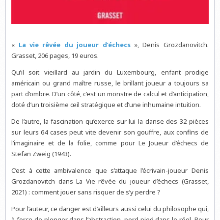
«
La vie rêvée du joueur d’échecs
», Denis Grozdanovitch.
Grasset, 206 pages, 19 euros.
Qu’il soit vieillard au jardin du Luxembourg, enfant prodige
américain ou grand maître russe, le brillant joueur a toujours sa
part d’ombre. D’un côté, c’est un monstre de calcul et d’anticipation,
doté d’un troisième œil stratégique et d’une inhumaine intuition.
De l’autre, la fascination qu’exerce sur lui la danse des 32 pièces
sur leurs 64 cases peut vite devenir son gouffre, aux confins de
l’imaginaire et de la folie, comme pour Le Joueur d’échecs de
Stefan Zweig (1943).
C’est à cette ambivalence que s’attaque l’écrivain-joueur Denis
Grozdanovitch dans La Vie rêvée du joueur d’échecs (Grasset,
2021) : comment jouer sans risquer de s’y perdre ?
Pour l’auteur, ce danger est d’ailleurs aussi celui du philosophe qui,
à force de plonger dans l’abstraction, perd pied dans le réel. Pour