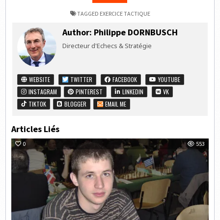
TAGGED
EXERCICE TACTIQUE
Author:
Philippe DORNBUSCH
Directeur d'Echecs & Stratégie
WEBSITE
TWITTER
FACEBOOK
YOUTUBE
INSTAGRAM
PINTEREST
LINKEDIN
VK
TIKTOK
BLOGGER
EMAIL ME
Articles Liés
0
553