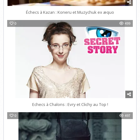
Échecs à Kazan : Koneru et Muzychuk ex æquo
0
499
Echecs à Chalons : Evry et Clichy au Top !
0
497