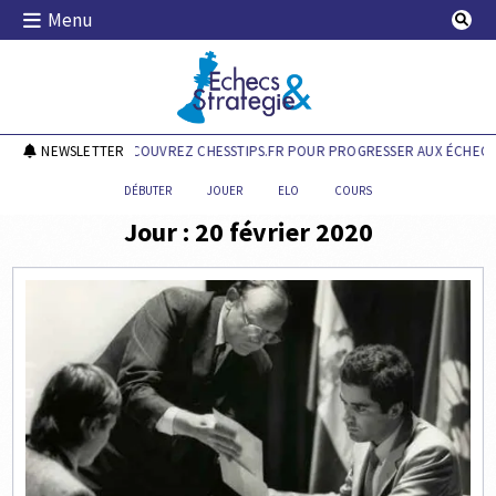
Skip
Menu
to
content
Echecs & Stratégie
NEWSLETTER
DÉCOUVREZ CHESSTIPS.FR POUR PROGRESSER AUX ÉCHECS 
DÉBUTER
JOUER
ELO
COURS
Jour :
20 février 2020