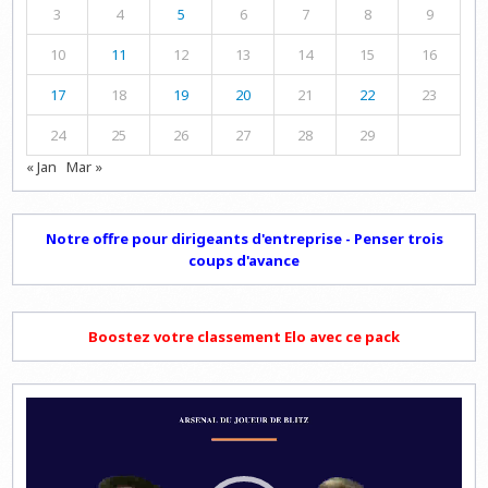
3
4
5
6
7
8
9
10
11
12
13
14
15
16
17
18
19
20
21
22
23
24
25
26
27
28
29
« Jan
Mar »
Notre offre pour dirigeants d'entreprise - Penser trois
coups d'avance
Boostez votre classement Elo avec ce pack
Lecteur
vidéo