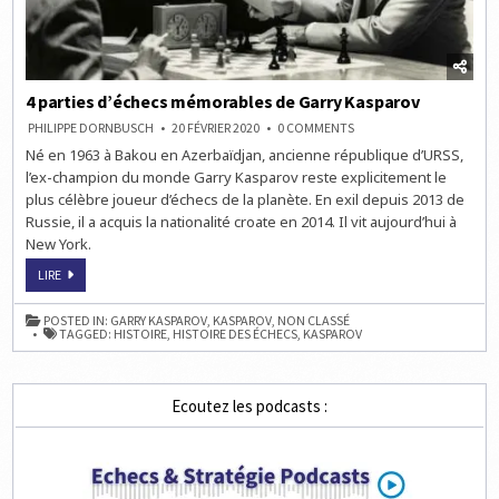
4 parties d’échecs mémorables de Garry Kasparov
ON
PHILIPPE DORNBUSCH
20 FÉVRIER 2020
0 COMMENTS
4
Né en 1963 à Bakou en Azerbaïdjan, ancienne république d’URSS,
PARTIES
D’ÉCHECS
l’ex-champion du monde Garry Kasparov reste explicitement le
MÉMORABLES
DE
plus célèbre joueur d’échecs de la planète. En exil depuis 2013 de
GARRY
Russie, il a acquis la nationalité croate en 2014. Il vit aujourd’hui à
KASPAROV
New York.
4
LIRE
PARTIES
D’ÉCHECS
MÉMORABLES
POSTED IN:
GARRY KASPAROV
,
KASPAROV
,
NON CLASSÉ
DE
TAGGED:
HISTOIRE
,
HISTOIRE DES ÉCHECS
,
KASPAROV
GARRY
KASPAROV
Ecoutez les podcasts :