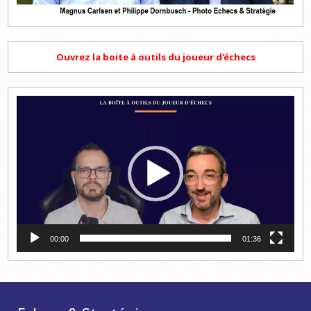
Ouvrez la boite à outils du joueur d'échecs
Lecteur
vidéo
00:00
01:36