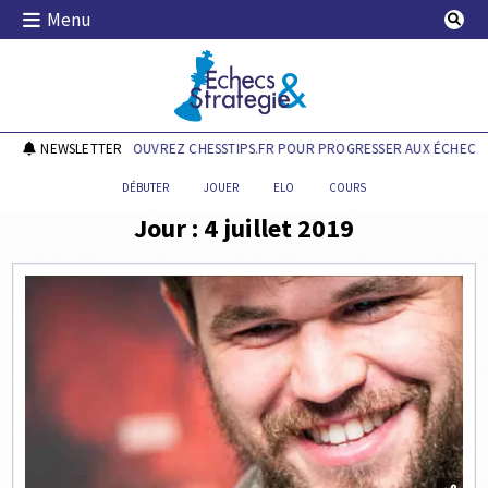
Skip
Menu
to
content
Echecs & Stratégie
NEWSLETTER
DÉCOUVREZ CHESSTIPS.FR POUR PROGRESSER AUX ÉCHECS !
DÉBUTER
JOUER
ELO
COURS
Jour :
4 juillet 2019