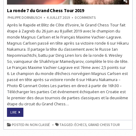
La ronde 7 du Grand Chess Tour 2019
ON
PHILIPPE DORNBUSCH
4 JUILLET 2019
0 COMMENTS
LA
Après le Rapide et Blitz de Côte d’Ivoire, le Grand Chess Tour fait
RONDE
7
étape à Zagreb du 26 juin au 8 juillet 2019 avec le champion du
DU
GRAND
monde Magnus Carlsen et le Français Maxime Vachier-Lagrave.
CHESS
Magnus Carlsen passé en tête après sa victoire ronde 6 sur Hikaru
TOUR
2019
Nakamura. Il partage la tête du classement avec le Russe Ian
Nepomniachtchi, battu par Ding Liren lors de la ronde 6. Wesley
So, vainqueur de Shakhriyar Mamedyarov, complète le trio de tête.
Le Français Maxime Vachier-Lagrave est 7ème avec 2,5 points sur
6. Le champion du monde d’échecs norvégien Magnus Carlsen est
passé en tête après sa victoire ronde 6 sur Hikaru Nakamura –
Photo © Lennart Ootes Les parties en direct à partir de 16h30 –
Télécharger les parties Cet événement échiquéen en Croatie est
le premier des deux tournois de parties classiques et la deuxième
étape du circuit du Grand Chess…
LA
LIRE
RONDE
7
DU
POSTED IN:
NON CLASSÉ
TAGGED:
ÉCHECS
,
GRAND CHESS TOUR
GRAND
CHESS
TOUR