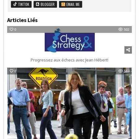
TIKTOK
BLOGGER
EMAIL ME
Articles Liés
0
502
Progressez aux échecs avec Jean Hébert!
0
569