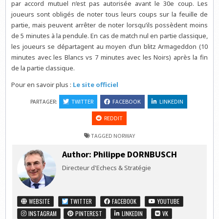
par accord mutuel n’est pas autorisée avant le 30e coup. Les
joueurs sont obligés de noter tous leurs coups sur la feuille de
partie, mais peuvent arrêter de noter lorsqu’ils possèdent moins
de 5 minutes à la pendule. En cas de match nul en partie classique,
les joueurs se départagent au moyen d’un blitz Armageddon (10
minutes avec les Blancs vs 7 minutes avec les Noirs) après la fin
de la partie classique.
Pour en savoir plus :
Le site officiel
PARTAGER:
TWITTER
FACEBOOK
LINKEDIN
REDDIT
TAGGED
NORWAY
Author:
Philippe DORNBUSCH
Directeur d'Echecs & Stratégie
WEBSITE
TWITTER
FACEBOOK
YOUTUBE
INSTAGRAM
PINTEREST
LINKEDIN
VK