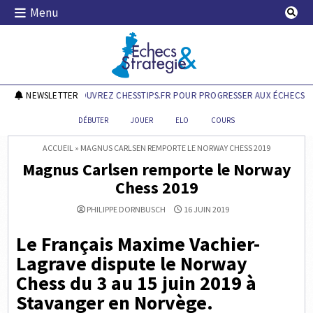
Skip
Menu
to
content
Echecs & Stratégie
NEWSLETTER
DÉCOUVREZ CHESSTIPS.FR POUR PROGRESSER AUX ÉCHECS !
DÉBUTER
JOUER
ELO
COURS
ACCUEIL
»
MAGNUS CARLSEN REMPORTE LE NORWAY CHESS 2019
Magnus Carlsen remporte le Norway
Chess 2019
PHILIPPE DORNBUSCH
16 JUIN 2019
Le Français Maxime Vachier-
Lagrave dispute le Norway
Chess du 3 au 15 juin 2019 à
Stavanger en Norvège.