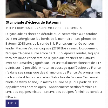
Olympiade d’échecs de Batoumi
ON
PHILIPPE DORNBUSCH
27 SEPTEMBRE 2018
0 COMMENTS
OLYMPIADE
L’Olympiade d’Échecs se déroule du 23 septembre au 6 octobre
D’ÉCHECS
DE
2018 en Géorgie sur les bords de la mer noire – Les photos de
BATOUMI
Batoumi 2018 Lors de la ronde 3, la France, emmenée par son
leader Maxime Vachier-Lagrave (2780 Elo) a vaincu logiquement
l’équipe d’Algérie sur le score de 3.5-0.5. Après 3 rondes, l’équipe
tricolore mixte est en tête de l’Olympiade d’échecs de Batoumi
avec ses 3 matchs gagnés sur 3 et un total impressionnant de 11,5
points sur 12 possible. A noter au passage que l’équipe de France
n’a dans ses rangs que des champions de France. Au programme
de la ronde 4, le choc entre les Etats-Unis de Fabiano Caruana et
l’Inde de Vishy Anand, un match à suivre ce jeudi à partir de 13h.
Appariements section open – Appariements section féminin Le
LIVE des équipes mixtes – Le LIVE des équipes féminines Ronde 3
mixte :…
OLYMPIADE
LIRE
D’ÉCHECS