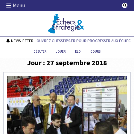
Skip
Menu
to
content
Echecs & Stratégie
NEWSLETTER
DÉCOUVREZ CHESSTIPS.FR POUR PROGRESSER AUX ÉCHECS !
DÉBUTER
JOUER
ELO
COURS
Jour :
27 septembre 2018