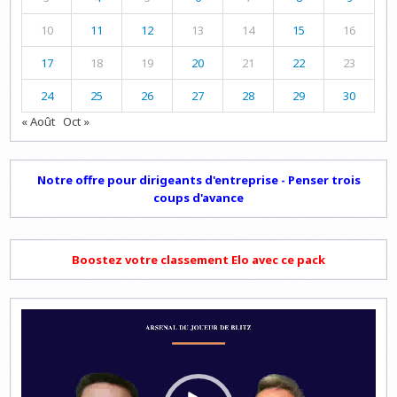
10
11
12
13
14
15
16
17
18
19
20
21
22
23
24
25
26
27
28
29
30
« Août
Oct »
Notre offre pour dirigeants d'entreprise - Penser trois
coups d'avance
Boostez votre classement Elo avec ce pack
Lecteur
vidéo