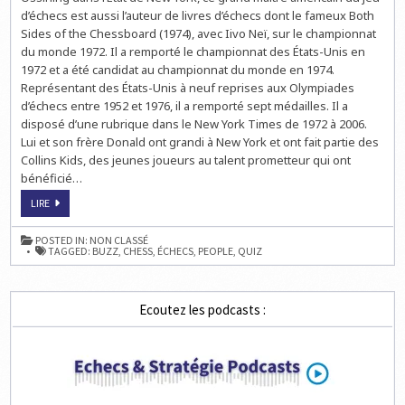
LES
d’échecs est aussi l’auteur de livres d’échecs dont le fameux Both
ÉCHECS
Sides of the Chessboard (1974), avec Iivo Neï, sur le championnat
du monde 1972. Il a remporté le championnat des États-Unis en
1972 et a été candidat au championnat du monde en 1974.
Représentant des États-Unis à neuf reprises aux Olympiades
d’échecs entre 1952 et 1976, il a remporté sept médailles. Il a
disposé d’une rubrique dans le New York Times de 1972 à 2006.
Lui et son frère Donald ont grandi à New York et ont fait partie des
Collins Kids, des jeunes joueurs au talent prometteur qui ont
bénéficié…
JOUEZ
LIRE
À
LA
QUESTION
POSTED IN:
NON CLASSÉ
DU
TAGGED:
BUZZ
,
CHESS
,
ÉCHECS
,
PEOPLE
,
QUIZ
MERCREDI
SUR
LES
ÉCHECS
Ecoutez les podcasts :