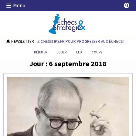
Skip
Menu
to
content
Echecs & Stratégie
NEWSLETTER
DÉCOUVREZ CHESSTIPS.FR POUR PROGRESSER AUX ÉCHECS !
DÉBUTER
JOUER
ELO
COURS
Jour :
6 septembre 2018