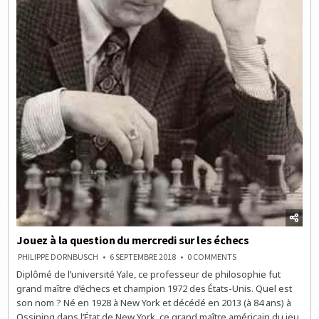
Jouez à la question du mercredi sur les échecs
ON
PHILIPPE DORNBUSCH
6 SEPTEMBRE 2018
0 COMMENTS
JOUEZ
Diplômé de l’université Yale, ce professeur de philosophie fut
À
LA
grand maître d’échecs et champion 1972 des États-Unis. Quel est
QUESTION
DU
son nom ? Né en 1928 à New York et décédé en 2013 (à 84 ans) à
MERCREDI
Ossining dans l’État de New York, ce grand maître américain du jeu
SUR