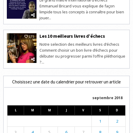
Le grand maître international d'échecs
Emmanuel Bricard vous explique de façon
limpide tous les concepts à connaître pour bien
jouer...
Les 10 meilleurs livres d’échecs
175
Notre selection des meilleurs livres d'échecs
Comment choisir un bon livre d’échecs pour
débuter ou progresser parmi l'offre pléthorique
?...
Choisissez une date du calendrier pour retrouver un article
septembre 2018
L
M
M
J
V
S
D
1
2
3
4
5
6
7
8
9