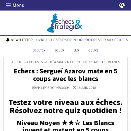
Skip
Menu
to
content
Echecs & Stratégie
NEWSLETTER
DÉCOUVREZ CHESSTIPS.FR POUR PROGRESSER AUX ÉCHECS !
DÉBUTER
JOUER
ELO
COURS
ACCUEIL
»
ECHECS : SERGUEÏ AZAROV MATE EN 5 COUPS AVEC LES BLANCS
Echecs : Sergueï Azarov mate en 5
coups avec les blancs
PHILIPPE DORNBUSCH
18 JUIN 2018
Testez votre niveau aux échecs.
Résolvez notre quiz quotidien !
Niveau Moyen ★★☆ Les Blancs
jouent et matent en 5 coups