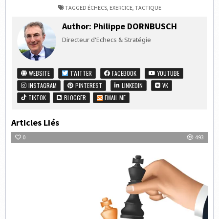
TAGGED
ÉCHECS
,
EXERCICE
,
TACTIQUE
Author:
Philippe DORNBUSCH
Directeur d'Echecs & Stratégie
WEBSITE
TWITTER
FACEBOOK
YOUTUBE
INSTAGRAM
PINTEREST
LINKEDIN
VK
TIKTOK
BLOGGER
EMAIL ME
Articles Liés
0
493