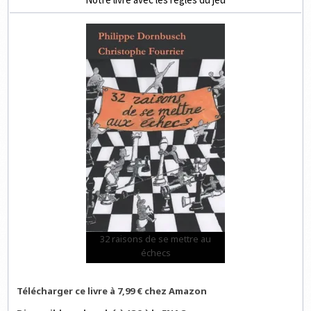
32 raisons de se mettre au
échecs
Télécharger ce livre à 7,99 € chez Amazon