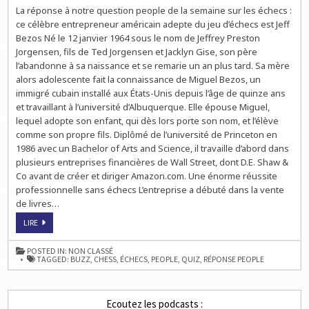
QUIZ
La réponse à notre question people de la semaine sur les échecs :
:
LE
ce célèbre entrepreneur américain adepte du jeu d’échecs est Jeff
PDG
D’AMAZON
Bezos Né le 12 janvier 1964 sous le nom de Jeffrey Preston
JEFF
Jorgensen, fils de Ted Jorgensen et Jacklyn Gise, son père
BEZOS
JOUE
l’abandonne à sa naissance et se remarie un an plus tard. Sa mère
AUX
ÉCHECS
alors adolescente fait la connaissance de Miguel Bezos, un
immigré cubain installé aux États-Unis depuis l’âge de quinze ans
et travaillant à l’université d’Albuquerque. Elle épouse Miguel,
lequel adopte son enfant, qui dès lors porte son nom, et l’élève
comme son propre fils. Diplômé de l’université de Princeton en
1986 avec un Bachelor of Arts and Science, il travaille d’abord dans
plusieurs entreprises financières de Wall Street, dont D.E. Shaw &
Co avant de créer et diriger Amazon.com. Une énorme réussite
professionnelle sans échecs L’entreprise a débuté dans la vente
de livres…
QUIZ
LIRE
:
LE
PDG
POSTED IN:
NON CLASSÉ
D’AMAZON
TAGGED:
BUZZ
,
CHESS
,
ÉCHECS
,
PEOPLE
,
QUIZ
,
RÉPONSE PEOPLE
JEFF
BEZOS
JOUE
AUX
ÉCHECS
Ecoutez les podcasts :