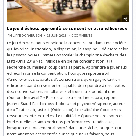
Le jeu d’échecs apprend à se concentrer et rend heureux
ON
PHILIPPE DORNBUSCH
16 JUIN 2018
0 COMMENTS
LE
Le jeu d’échecs nous enseigne la concentration dans une société
JEU
D’ÉCHECS
qui favorise l’inattention, la dispersion, le zapping… délétère selon
APPREND
À
les psychologues. Immersion totale : la championne d’échecs des
SE
Etats-Unis 2018 Nazi Paikidze en pleine concentration, à la
CONCENTRER
ET
recherche du meilleur coup dans sa partie. Apprendre à jouer aux
REND
HEUREUX
échecs favorise la concentration. Pourquoi importerait-il
d’améliorer ses capacités d’attention alors qu’on gagne tant en
efficacité quand on se montre capable de répondre à cinq textos,
deux conversations simultanées et trois mails pendant une
réunion de travail ? « Parce que cela rend heureux », répond
Jeanne Siaud-Facchin, psychologue et psychothérapeute, auteur
de « Tout est là, juste là (Odile Jacob). Le multitâche épuise nos
ressources intellectuelles. Le multitâche épuise nos ressources
intellectuelles et amoindrit nos performances. Tandis que,
lorsqu’on est totalement absorbé dans une tâche, lorsque tout
notre attention est orientée sur ce que nous faisons, nous