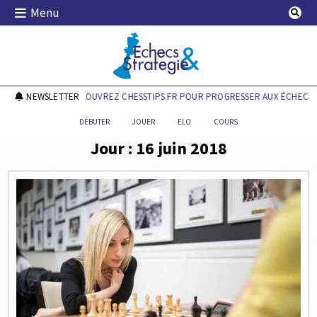
Skip
Menu
to
content
Echecs & Stratégie
NEWSLETTER
DÉCOUVREZ CHESSTIPS.FR POUR PROGRESSER AUX ÉCHECS !
DÉBUTER
JOUER
ELO
COURS
Jour :
16 juin 2018