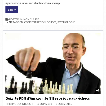
éprouvons une satisfaction beaucoup…
LE
LIRE
JEU
D’ÉCHECS
APPREND
POSTED IN:
NON CLASSÉ
À
TAGGED:
CONCENTRATION
,
ÉCHECS
,
PSYCHOLOGIE
SE
CONCENTRER
ET
REND
HEUREUX
Quiz : le PDG d’Amazon Jeff Bezos joue aux échecs
ON
PHILIPPE DORNBUSCH
16 JUIN 2018
0 COMMENTS