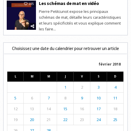
Les schémas de mat en vidéo
105
Pierre Petitcunot expose les principaux
schémas de mat, détaille leurs caractéristiques
et leurs spécificités et vous explique comment
les faire...
Choisissez une date du calendrier pour retrouver un article
février 2018
L
M
M
J
V
S
D
1
2
3
4
5
6
7
8
9
10
11
12
13
14
15
16
17
18
19
20
21
22
23
24
25
26
27
28