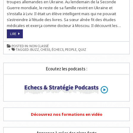
troupes allemandes en Ukraine. Au lendemain de la Seconde
Guerre mondiale, le reste de sa famille revint en Ukraine et
s’installa à Lviv. Il était un élève intelligent mais qui ne pouvait
s’astreindre à l’étude des livres. Sa sœur aînée fit des études
médicales et exerça comme docteur à Moscou. Il découvrit les…
JOUEZ
LIRE
À
LA
QUESTION
POSTED IN:
NON CLASSÉ
DU
TAGGED:
BUZZ
,
CHESS
,
ÉCHECS
,
PEOPLE
,
QUIZ
MERCREDI
SUR
LES
ÉCHECS
Ecoutez les podcasts :
Découvrez nos formations en vidéo