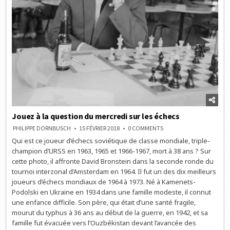
Jouez à la question du mercredi sur les échecs
ON
PHILIPPE DORNBUSCH
15 FÉVRIER 2018
0 COMMENTS
JOUEZ
Qui est ce joueur d’échecs soviétique de classe mondiale, triple-
À
LA
champion d’URSS en 1963, 1965 et 1966-1967, mort à 38 ans ? Sur
QUESTION
DU
cette photo, il affronte David Bronstein dans la seconde ronde du
MERCREDI
tournoi interzonal d’Amsterdam en 1964. Il fut un des dix meilleurs
SUR
LES
joueurs d’échecs mondiaux de 1964 à 1973. Né à Kamenets-
ÉCHECS
Podolski en Ukraine en 1934 dans une famille modeste, il connut
une enfance difficile. Son père, qui était d’une santé fragile,
mourut du typhus à 36 ans au début de la guerre, en 1942, et sa
famille fut évacuée vers l’Ouzbékistan devant l’avancée des