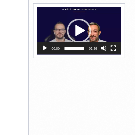
Lecteur
vidéo
00:00
01:36