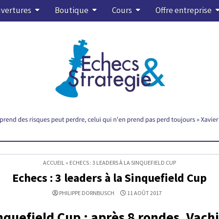
vertures
Boutique
Cours
Offre entreprise
ACCUEIL
»
ECHECS : 3 LEADERS À LA SINQUEFIELD CUP
Echecs : 3 leaders à la Sinquefield Cup
PHILIPPE DORNBUSCH
11 AOÛT 2017
nquefield Cup : après 8 rondes, Vachi