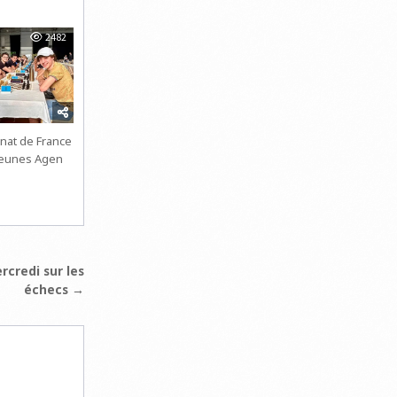
2482
at de France
Jeunes Agen
rcredi sur les
échecs →