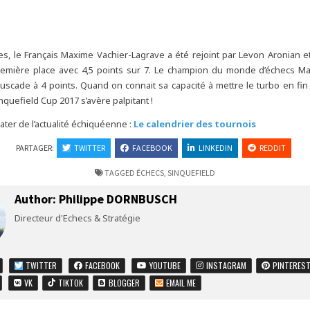
s, le Français Maxime Vachier-Lagrave a été rejoint par Levon Aronian 
remière place avec 4,5 points sur 7. Le champion du monde d’échecs M
scade à 4 points. Quand on connait sa capacité à mettre le turbo en fin 
inquefield Cup 2017 s’avère palpitant !
ater de l’actualité échiquéenne :
Le calendrier des tournois
PARTAGER:
TWITTER
FACEBOOK
LINKEDIN
REDDIT
TAGGED
ÉCHECS
,
SINQUEFIELD
Author:
Philippe DORNBUSCH
Directeur d'Echecs & Stratégie
TWITTER
FACEBOOK
YOUTUBE
INSTAGRAM
PINTERES
VK
TIKTOK
BLOGGER
EMAIL ME