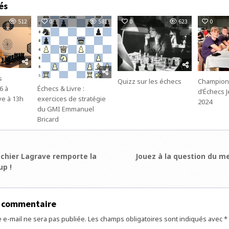
és
512
0
581
0
623
0
s
Quizz sur les échecs
Championn
6 à
Échecs & Livre :
d’Échecs 
ve à 13h
exercices de stratégie
2024
du GMI Emmanuel
Bricard
ion
hier Lagrave remporte la
Jouez à la question du me
up !
e
n commentaire
 e-mail ne sera pas publiée.
Les champs obligatoires sont indiqués avec
*