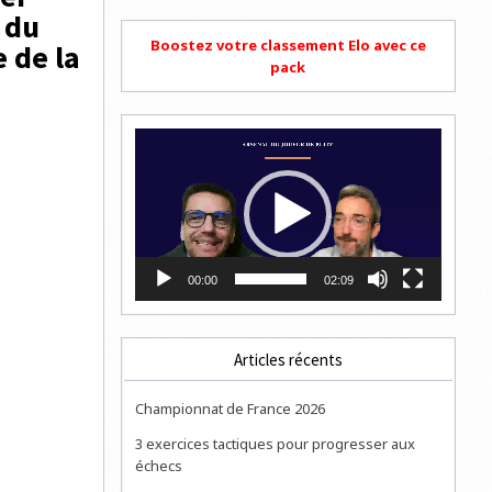
 du
Boostez votre classement Elo avec ce
 de la
pack
Lecteur
vidéo
00:00
02:09
Articles récents
Championnat de France 2026
3 exercices tactiques pour progresser aux
échecs