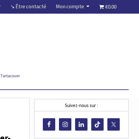
↘ Être contacté
Mon compte
€0.00
Suivez-nous sur :
er-