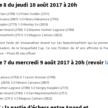
e 8 du jeudi 10 août 2017 à 20h
ian (2799) 1/2 Peter Svidler (2751)
ruana (2807) 1/2 Hikaru Nakamura (2792)
jakin (2773) 1-0 Wesley So (2810)
an Anand (2783) 1/2 Maxime Vachier-Lagrave (2789)
iachtchi (2751) 1/2 Magnus Carlsen (2822)
oire facile de Viswanathan Anand sur Ian Nepomniachtchi qui lui permet
aders de la Sinquefield Cup. Ce soir, l’Indien de 47 ans affronte le F
e – Photo © site officiel
e 7 du mercredi 9 août 2017 à 20h (revoir
l
amura (2792) 0-1 Levon Aronian (2799)
(2810) 1/2 Fabiano Caruana (2807)
hier-Lagrave (2789) 1/2 Sergey Karjakin (2773)
an Anand (2783) 1-0 Ian Nepomniachtchi (2751)
ler (2751) 1/2 Magnus Carlsen (2822)
 : la partie d’échecs entre Anand et