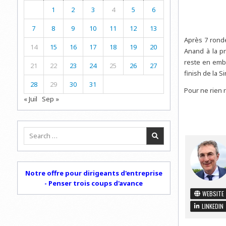
1
2
3
4
5
6
7
8
9
10
11
12
13
Après 7 ronde
14
15
16
17
18
19
20
Anand à la p
reste en embu
21
22
23
24
25
26
27
finish de la S
28
29
30
31
Pour ne rien r
« Juil
Sep »
Search
for:
Notre offre pour dirigeants d'entreprise
- Penser trois coups d'avance
WEBSITE
LINKEDIN