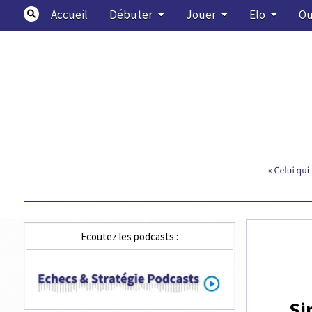
Skip
Accueil
Débuter
Jouer
Elo
Ou
to
content
Echecs & Stratégie
Ecoutez les podcasts :
Si