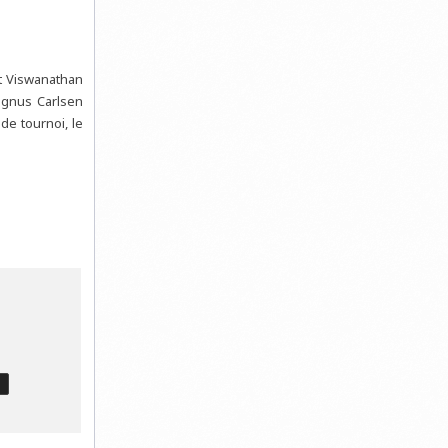
et Viswanathan
agnus Carlsen
de tournoi, le
T