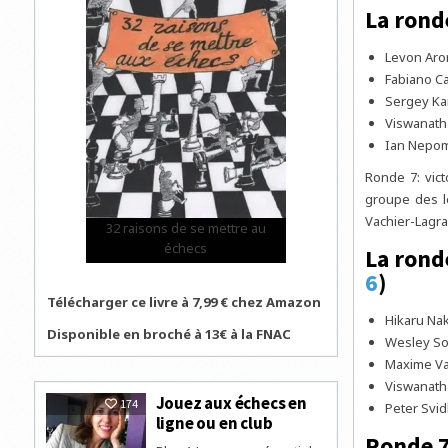
La rond
Levon Aron
Fabiano Ca
Sergey Kar
Viswanath
Ian Nepomn
Ronde 7: vict
groupe des le
Vachier-Lagrav
32 raisons de se mettre au
échecs
La rond
6
)
Télécharger ce livre à 7,99 € chez Amazon
Hikaru Nak
Disponible en broché à 13€ à la FNAC
Wesley So 
Maxime Vac
Viswanath
Jouez aux échecs en
174
Peter Svid
ligne ou en club
Ronde 7