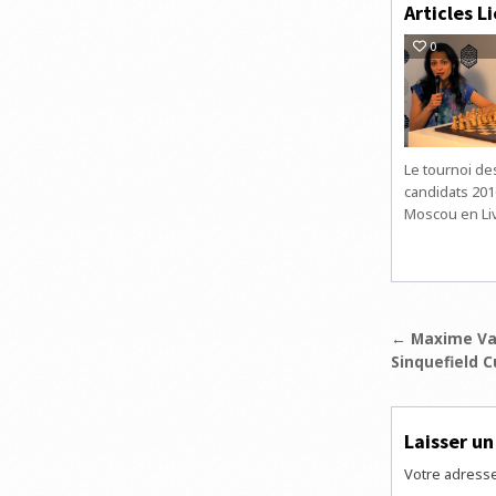
Articles Li
0
Le tournoi de
candidats 201
Moscou en Li
Navigat
← Maxime Vac
Sinquefield C
de
l’articl
Laisser u
Votre adresse