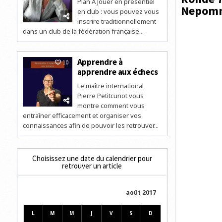
Plan A Jouer en présentiel
Nepomn
en club : vous pouvez vous
inscrire traditionnellement
dans un club de la fédération française...
Apprendre à
10
apprendre aux échecs
Le maître international
Pierre Petitcunot vous
montre comment vous
entraîner efficacement et organiser vos
connaissances afin de pouvoir les retrouver...
Choisissez une date du calendrier pour
retrouver un article
août 2017
L
M
M
J
V
S
D