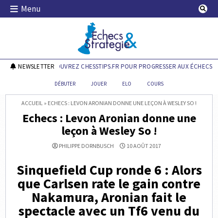
Skip
Menu
to
content
Echecs & Stratégie
NEWSLETTER
DÉCOUVREZ CHESSTIPS.FR POUR PROGRESSER AUX ÉCHECS !
DÉBUTER
JOUER
ELO
COURS
ACCUEIL
»
ECHECS : LEVON ARONIAN DONNE UNE LEÇON À WESLEY SO !
Echecs : Levon Aronian donne une
leçon à Wesley So !
PHILIPPE DORNBUSCH
10 AOÛT 2017
Sinquefield Cup ronde 6 : Alors
que Carlsen rate le gain contre
Nakamura, Aronian fait le
spectacle avec un Tf6 venu du