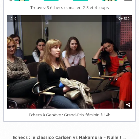
Trouvez 3 échecs et mat en 2, 3 et 4 coups
0
510
Echecs à Genève : Grand-Prix féminin à 14h
Navigation
Echecs : le classico Carlsen vs Nakamura – Nulle ! →