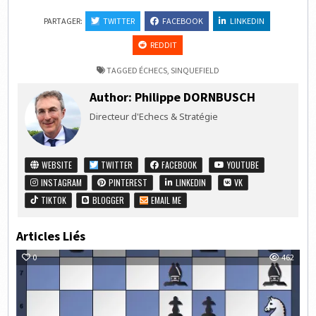
PARTAGER:
TWITTER
FACEBOOK
LINKEDIN
REDDIT
TAGGED
ÉCHECS
,
SINQUEFIELD
Author:
Philippe DORNBUSCH
Directeur d'Echecs & Stratégie
WEBSITE
TWITTER
FACEBOOK
YOUTUBE
INSTAGRAM
PINTEREST
LINKEDIN
VK
TIKTOK
BLOGGER
EMAIL ME
Articles Liés
0
462