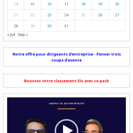
14
15
16
17
18
19
20
21
22
23
24
25
26
27
28
29
30
31
« Juil
Sep »
Notre offre pour dirigeants d'entreprise - Penser trois
coups d'avance
Boostez votre classement Elo avec ce pack
Lecteur
vidéo