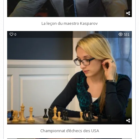
La leçon du maestro Kasparov
0
531
Championnat d’échecs des USA