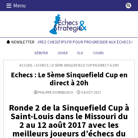
Skip
Menu
to
content
Echecs & Stratégie
NEWSLETTER
DÉCOUVREZ CHESSTIPS.FR POUR PROGRESSER AUX ÉCHECS !
DÉBUTER
JOUER
ELO
COURS
ACCUEIL
»
ECHECS : LE 5ÈME SINQUEFIELD CUP EN DIRECT À 20H
Echecs : Le 5ème Sinquefield Cup en
direct à 20h
PHILIPPE DORNBUSCH
5 AOÛT 2017
Ronde 2 de la Sinquefield Cup à
Saint-Louis dans le Missouri du
2 au 12 août 2017 avec les
meilleurs joueurs d’échecs du