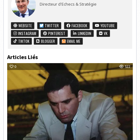
Directeur d'Echecs & Stratégie
WEBSITE
TWITTER
FACEBOOK
YOUTUBE
INSTAGRAM
PINTEREST
LINKEDIN
VK
TIKTOK
BLOGGER
EMAIL ME
Articles Liés
0
522