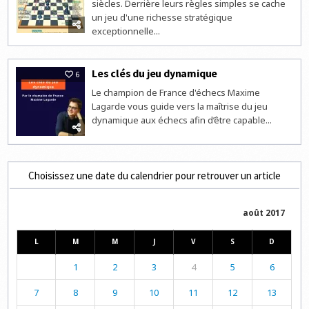
siècles. Derrière leurs règles simples se cache
un jeu d'une richesse stratégique
exceptionnelle...
Les clés du jeu dynamique
6
Le champion de France d'échecs Maxime
Lagarde vous guide vers la maîtrise du jeu
dynamique aux échecs afin d’être capable...
Choisissez une date du calendrier pour retrouver un article
août 2017
L
M
M
J
V
S
D
1
2
3
4
5
6
7
8
9
10
11
12
13