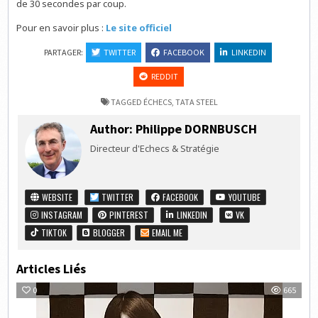
de 30 secondes par coup.
Pour en savoir plus :
Le site officiel
PARTAGER:
TWITTER
FACEBOOK
LINKEDIN
REDDIT
TAGGED
ÉCHECS
,
TATA STEEL
Author:
Philippe DORNBUSCH
Directeur d'Echecs & Stratégie
WEBSITE
TWITTER
FACEBOOK
YOUTUBE
INSTAGRAM
PINTEREST
LINKEDIN
VK
TIKTOK
BLOGGER
EMAIL ME
Articles Liés
0
665