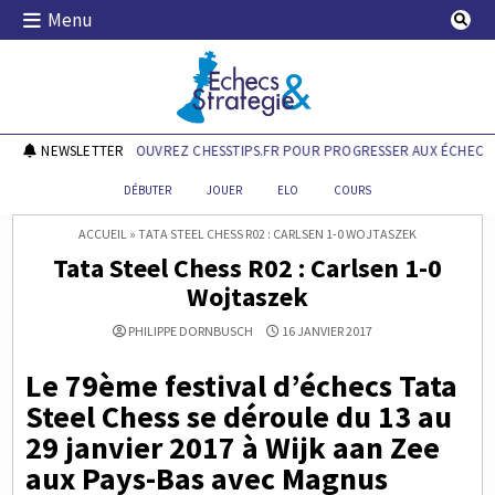
Skip
Menu
to
content
Echecs & Stratégie
NEWSLETTER
DÉCOUVREZ CHESSTIPS.FR POUR PROGRESSER AUX ÉCHECS !
DÉBUTER
JOUER
ELO
COURS
ACCUEIL
»
TATA STEEL CHESS R02 : CARLSEN 1-0 WOJTASZEK
Tata Steel Chess R02 : Carlsen 1-0
Wojtaszek
PHILIPPE DORNBUSCH
16 JANVIER 2017
Le 79ème festival d’échecs Tata
Steel Chess se déroule du 13 au
29 janvier 2017 à Wijk aan Zee
aux Pays-Bas avec Magnus