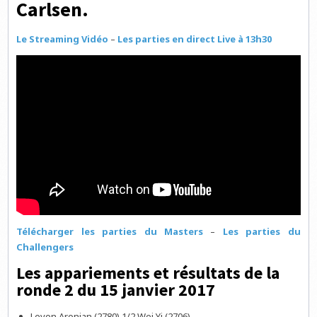
Carlsen.
Le Streaming Vidéo
–
Les parties en direct Live à 13h30
Télécharger les parties du Masters
–
Les parties du
Challengers
Les appariements et résultats de la
ronde 2 du 15 janvier 2017
Levon Aronian (2780) 1/2 Wei Yi (2706)