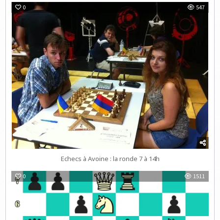
0
547
Echecs à Avoine : la ronde 7 à 14h
0
1511