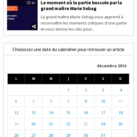
Le moment où la partie bascule par la
47
grand maître Marie Sebag
La grand maître Marie Sebag vous apprend à
reconnaître les moments critiques d'une partie
et vous donne les clés pour...
Choisissez une date du calendrier pour retrouver un article
décembre 2016
L
M
M
J
V
S
D
1
2
3
4
5
6
7
8
9
10
11
12
13
14
15
16
17
18
19
20
21
22
23
24
25
26
27
28
29
30
31