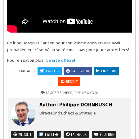
Ce lundi, Magnus Carlsen pour son 26ème anniversaire avait
probablement réservé sa soirée mais pas pour jouer aux échecs!
Pour en savoir plus :
Le site officiel
PARTAGER:
TWITTER
FACEBOOK
LINKEDIN
REDDIT
TAGGED
ÉCHECS
,
FIDE
,
NEW YORK
Author:
Philippe DORNBUSCH
Directeur d'Echecs & Stratégie
WEBSITE
TWITTER
FACEBOOK
YOUTUBE