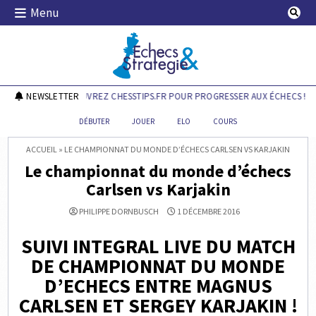
Skip
Menu
to
content
Echecs & Stratégie
NEWSLETTER
DÉCOUVREZ CHESSTIPS.FR POUR PROGRESSER AUX ÉCHECS !
DÉBUTER
JOUER
ELO
COURS
ACCUEIL
»
LE CHAMPIONNAT DU MONDE D’ÉCHECS CARLSEN VS KARJAKIN
Le championnat du monde d’échecs
Carlsen vs Karjakin
PHILIPPE DORNBUSCH
1 DÉCEMBRE 2016
SUIVI INTEGRAL LIVE DU MATCH
DE CHAMPIONNAT DU MONDE
D’ECHECS ENTRE MAGNUS
CARLSEN ET SERGEY KARJAKIN !