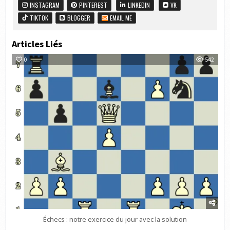
INSTAGRAM
PINTEREST
LINKEDIN
VK
TIKTOK
BLOGGER
EMAIL ME
Articles Liés
0
542
Échecs : notre exercice du jour avec la solution