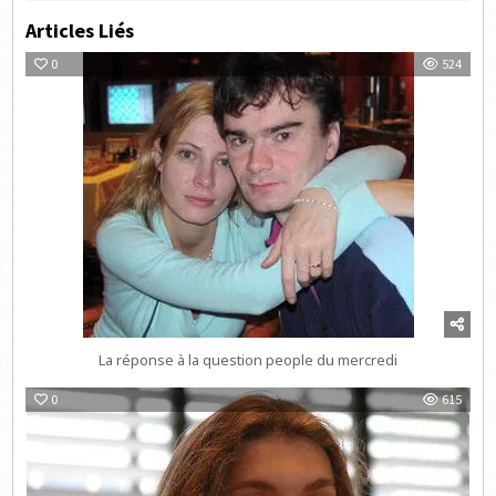
Articles Liés
0
524
La réponse à la question people du mercredi
0
615