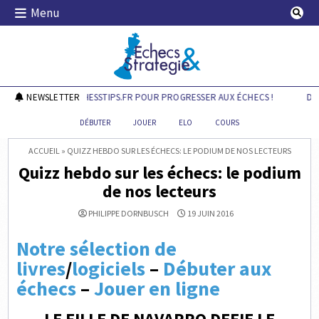
Skip
Menu
to
content
Echecs & Stratégie
DÉCOUVREZ CHESSTIPS.FR POUR PROGRESSER AUX ÉCHECS !
NEWSLETTER
DÉC
DÉBUTER
JOUER
ELO
COURS
ACCUEIL
»
QUIZZ HEBDO SUR LES ÉCHECS: LE PODIUM DE NOS LECTEURS
Quizz hebdo sur les échecs: le podium
de nos lecteurs
PHILIPPE DORNBUSCH
19 JUIN 2016
Notre sélection de
livres
/
logiciels
–
Débuter aux
échecs
–
Jouer en ligne
LE FILLE DE NAVARRO DEFIE LE