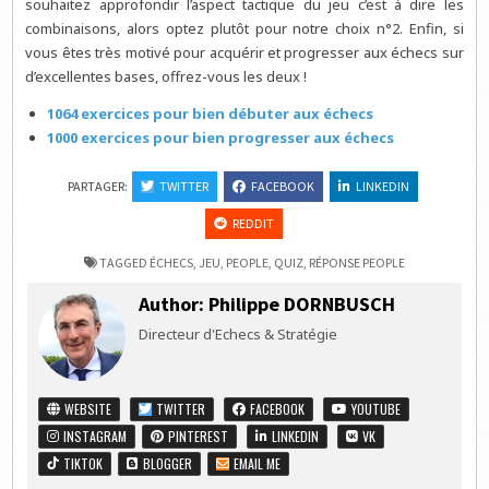
souhaitez approfondir l’aspect tactique du jeu c’est à dire les
combinaisons, alors optez plutôt pour notre choix n°2. Enfin, si
vous êtes très motivé pour acquérir et progresser aux échecs sur
d’excellentes bases, offrez-vous les deux !
1064 exercices pour bien débuter aux échecs
1000 exercices pour bien progresser aux échecs
PARTAGER:
TWITTER
FACEBOOK
LINKEDIN
REDDIT
TAGGED
ÉCHECS
,
JEU
,
PEOPLE
,
QUIZ
,
RÉPONSE PEOPLE
Author:
Philippe DORNBUSCH
Directeur d'Echecs & Stratégie
WEBSITE
TWITTER
FACEBOOK
YOUTUBE
INSTAGRAM
PINTEREST
LINKEDIN
VK
TIKTOK
BLOGGER
EMAIL ME