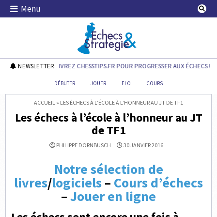
Skip
Menu
to
content
Echecs & Stratégie
NEWSLETTER
DÉCOUVREZ CHESSTIPS.FR POUR PROGRESSER AUX ÉCHECS !
DÉBUTER
JOUER
ELO
COURS
ACCUEIL
»
LES ÉCHECS À L’ÉCOLE À L’HONNEUR AU JT DE TF1
Les échecs à l’école à l’honneur au JT
de TF1
PHILIPPE DORNBUSCH
30 JANVIER 2016
Notre sélection de
livres
/
logiciels
–
Cours d’échecs
–
Jouer en ligne
Les échecs sont encore une fois à