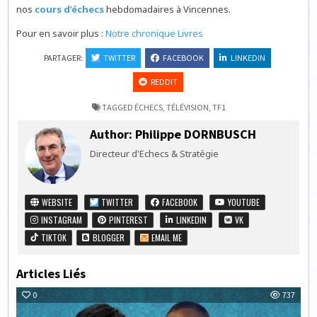
nos
cours d’échecs
hebdomadaires à Vincennes.
Pour en savoir plus :
Notre chronique Livres
PARTAGER:
TWITTER
FACEBOOK
LINKEDIN
REDDIT
TAGGED
ÉCHECS
,
TÉLÉVISION
,
TF1
Author:
Philippe DORNBUSCH
Directeur d'Echecs & Stratégie
WEBSITE
TWITTER
FACEBOOK
YOUTUBE
INSTAGRAM
PINTEREST
LINKEDIN
VK
TIKTOK
BLOGGER
EMAIL ME
Articles Liés
0
737