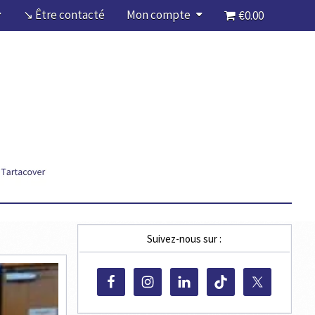
↘ Être contacté
Mon compte
€0.00
Suivez-nous sur :