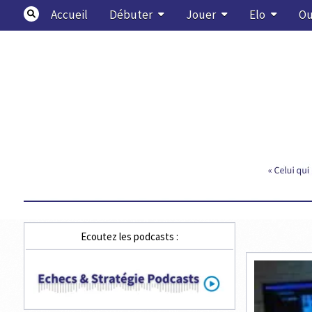
Skip
Accueil
Débuter
Jouer
Elo
Ou
to
content
Echecs & Stratégie
Ecoutez les podcasts :