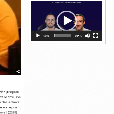
Lecteur
vidéo
00:00
01:36
ndes jusqu’au
e le titre une
té des échecs
se en rejouant
owell (2639)