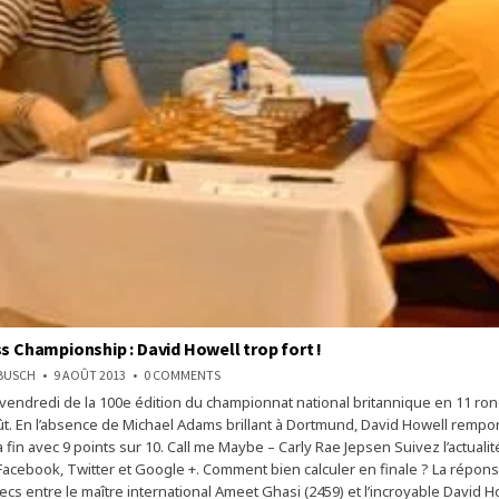
ss Championship : David Howell trop fort !
ON
NBUSCH
9 AOÛT 2013
0 COMMENTS
BRITISH
vendredi de la 100e édition du championnat national britannique en 11 ro
CHESS
CHAMPIONSHIP
t. En l’absence de Michael Adams brillant à Dortmund, David Howell remport
:
DAVID
 fin avec 9 points sur 10. Call me Maybe – Carly Rae Jepsen Suivez l’actuali
HOWELL
 Facebook, Twitter et Google +. Comment bien calculer en finale ? La répon
TROP
FORT
hecs entre le maître international Ameet Ghasi (2459) et l’incroyable David H
!