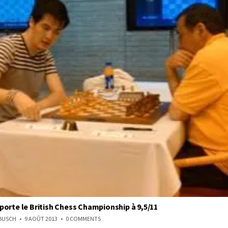
orte le British Chess Championship à 9,5/11
ON
NBUSCH
9 AOÛT 2013
0 COMMENTS
HOWELL