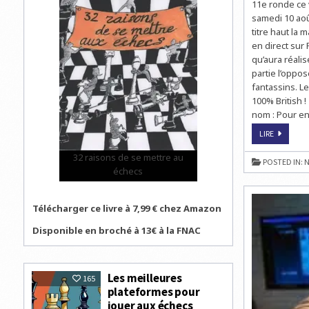
11e ronde ce 
samedi 10 aoû
titre haut la 
en direct sur
qu’aura réali
partie l’oppo
fantassins. L
100% British 
nom : Pour en 
HOWELL
LIRE
REMPORT
LE
32 raisons de se mettre au
BRITISH
POSTED IN:
N
CHESS
échecs
CHAMPIO
À
9,5/11
Télécharger ce livre à 7,99 € chez Amazon
Disponible en broché à 13€ à la FNAC
Les meilleures
165
plateformes pour
jouer aux échecs