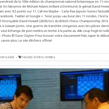
vendredi de la 100e édition du championnat national britannique en 11 ro
REMPORTE
LE
t. En l’absence de Michael Adams brillant à Dortmund, le génial David Howe
BRITISH
CHESS
main avec 9,5 points sur 11. Call me Maybe – Carly Rae Jepsen Suivez l’actual
CHAMPIONSHIP
 Facebook, Twitter et Google +. Tenir jusqu »au bout des 11 rondes. C’est l
À
9,5/11
sé l’incroyable David Howell (2639) lors du British Chess Championship 2013.
se à Gawain Jones. Une guerre de tranchée s’organise avec les pièces derri
e seul échange de pion mettra un terme à la partie au 44e coup hxg6 et nul
! – Photo © Dave Clayton Pour trouver votre classement Fide, taper le début
savoir plus: Le site d’échecs officiel
E
ON CLASSÉ
TAGGED:
ÉCHECS
,
HOWELL
NSHIP