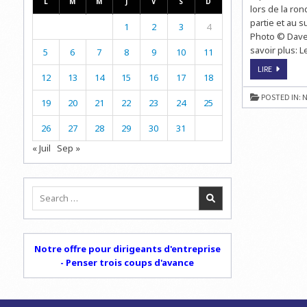
L
M
M
J
V
S
D
lors de la ro
partie et au s
1
2
3
4
Photo © Dave 
savoir plus: Le
5
6
7
8
9
10
11
BRITISH
LIRE
12
13
14
15
16
17
18
CHESS
CHAMPIO
:
POSTED IN:
N
DAVID
19
20
21
22
23
24
25
HOWELL
TROP
FORT
26
27
28
29
30
31
!
« Juil
Sep »
Search
for:
Notre offre pour dirigeants d'entreprise
- Penser trois coups d'avance