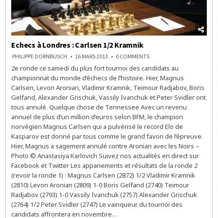
Echecs à Londres : Carlsen 1/2 Kramnik
ON
PHILIPPE DORNBUSCH
16 MARS 2013
0 COMMENTS
ECHECS
2e ronde ce samedi du plus fort tournoi des candidats au
À
LONDRES
championnat du monde d’échecs de l’histoire. Hier, Magnus
:
CARLSEN
Carlsen, Levon Aronian, Vladimir Kramnik, Teimour Radjabov, Boris
1/2
Gelfand, Alexander Grischuk, Vassily Ivanchuk et Peter Svidler ont
KRAMNIK
tous annulé. Quelque chose de Tennessee Avec un revenu
annuel de plus d’un million d’euros selon BFM, le champion
norvégien Magnus Carlsen qui a pulvérisé le record Elo de
Kasparov est donné par tous comme le grand favori de l’épreuve.
Hier, Magnus a sagement annulé contre Aronian avec les Noirs –
Photo © Anastasiya Karlovich Suivez nos actualités en direct sur
Facebook et Twitter Les appariements et résultats de la ronde 2
(revoir la ronde 1) : Magnus Carlsen (2872) 1/2 Vladimir Kramnik
(2810) Levon Aronian (2809) 1-0 Boris Gelfand (2740) Teimour
Radjabov (2793) 1-0 Vassily Ivanchuk (2757) Alexander Grischuk
(2764) 1/2 Peter Svidler (2747) Le vainqueur du tournoi des
candidats affrontera en novembre…