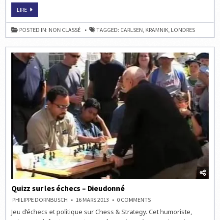
ECHECS
LIRE
À
LONDRES
:
POSTED IN:
NON CLASSÉ
TAGGED:
CARLSEN
,
KRAMNIK
,
LONDRES
CARLSEN
1/2
KRAMNIK
Quizz sur les échecs – Dieudonné
ON
PHILIPPE DORNBUSCH
16 MARS 2013
0 COMMENTS
QUIZZ
Jeu d’échecs et politique sur Chess & Strategy. Cet humoriste,
SUR
LES