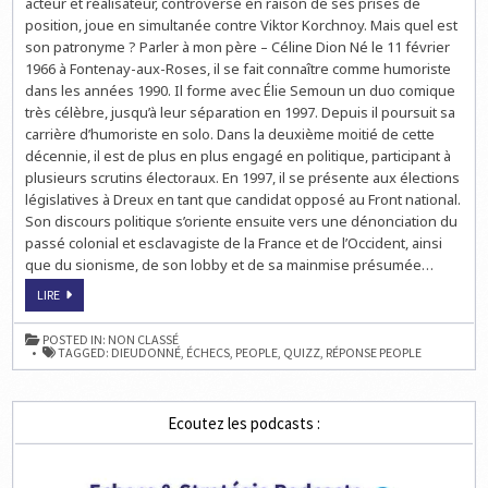
acteur et réalisateur, controversé en raison de ses prises de
ÉCHECS
–
position, joue en simultanée contre Viktor Korchnoy. Mais quel est
DIEUDONNÉ
son patronyme ? Parler à mon père – Céline Dion Né le 11 février
1966 à Fontenay-aux-Roses, il se fait connaître comme humoriste
dans les années 1990. Il forme avec Élie Semoun un duo comique
très célèbre, jusqu’à leur séparation en 1997. Depuis il poursuit sa
carrière d’humoriste en solo. Dans la deuxième moitié de cette
décennie, il est de plus en plus engagé en politique, participant à
plusieurs scrutins électoraux. En 1997, il se présente aux élections
législatives à Dreux en tant que candidat opposé au Front national.
Son discours politique s’oriente ensuite vers une dénonciation du
passé colonial et esclavagiste de la France et de l’Occident, ainsi
que du sionisme, de son lobby et de sa mainmise présumée…
QUIZZ
LIRE
SUR
LES
ÉCHECS
POSTED IN:
NON CLASSÉ
–
TAGGED:
DIEUDONNÉ
,
ÉCHECS
,
PEOPLE
,
QUIZZ
,
RÉPONSE PEOPLE
DIEUDONNÉ
Ecoutez les podcasts :