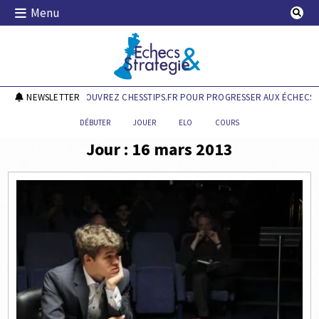
Skip
Menu
to
content
Echecs & Stratégie
NEWSLETTER
DÉCOUVREZ CHESSTIPS.FR POUR PROGRESSER AUX ÉCHECS !
DÉBUTER
JOUER
ELO
COURS
Jour :
16 mars 2013