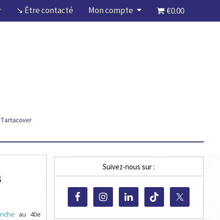
↘ Être contacté
Mon compte
€0.00
Suivez-nous sur :
8
anche
au 40e