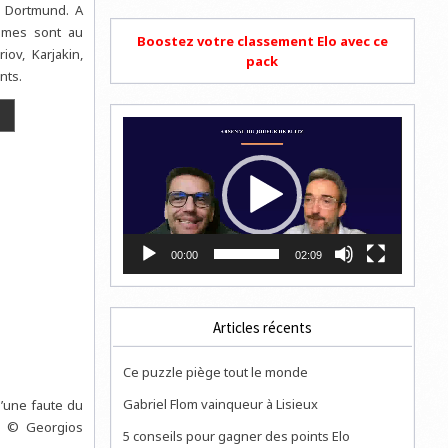
 Dortmund. A
mmes sont au
Boostez votre classement Elo avec ce
ov, Karjakin,
pack
nts.
Lecteur
vidéo
00:00
02:09
Articles récents
Ce puzzle piège tout le monde
Gabriel Flom vainqueur à Lisieux
d’une faute du
to © Georgios
5 conseils pour gagner des points Elo