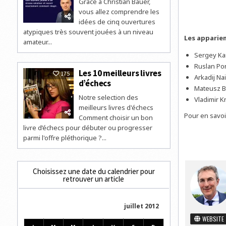
Grâce à Christian Bauer,
vous allez comprendre les
idées de cinq ouvertures
atypiques très souvent jouées à un niveau
Les apparie
amateur...
Sergey Kar
Ruslan Pon
Les 10 meilleurs livres
175
Arkadij Na
d’échecs
Mateusz Ba
Notre selection des
Vladimir K
meilleurs livres d'échecs
Pour en savoi
Comment choisir un bon
livre d’échecs pour débuter ou progresser
parmi l'offre pléthorique ?...
Choisissez une date du calendrier pour
retrouver un article
juillet 2012
WEBSITE