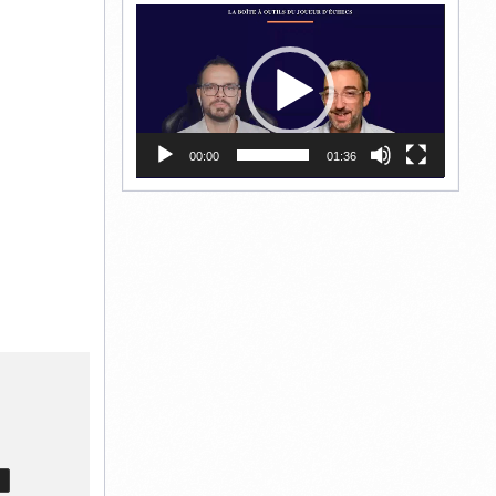
Lecteur
vidéo
00:00
01:36
T