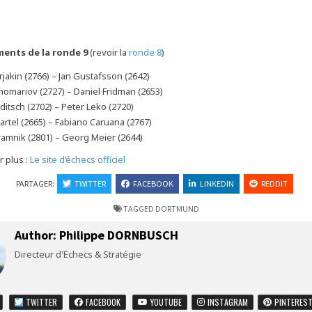
ments de la ronde 9
(revoir la
ronde 8
)
jakin (2766) – Jan Gustafsson (2642)
omariov (2727) – Daniel Fridman (2653)
iditsch (2702) – Peter Leko (2720)
rtel (2665) – Fabiano Caruana (2767)
ramnik (2801) – Georg Meier (2644)
r plus :
Le site d’échecs officiel
PARTAGER:
TWITTER
FACEBOOK
LINKEDIN
REDDIT
TAGGED
DORTMUND
Author:
Philippe DORNBUSCH
Directeur d'Echecs & Stratégie
TWITTER
FACEBOOK
YOUTUBE
INSTAGRAM
PINTERES