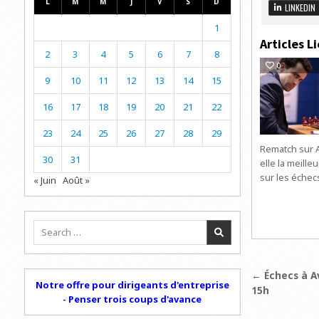
L
M
M
J
V
S
D
LINKEDIN
1
Articles Li
2
3
4
5
6
7
8
0
9
10
11
12
13
14
15
16
17
18
19
20
21
22
23
24
25
26
27
28
29
Rematch sur A
30
31
elle la meille
sur les échec
« Juin
Août »
Search
for:
Navigat
← Échecs à Av
Notre offre pour dirigeants d'entreprise
15h
de
- Penser trois coups d'avance
l’articl