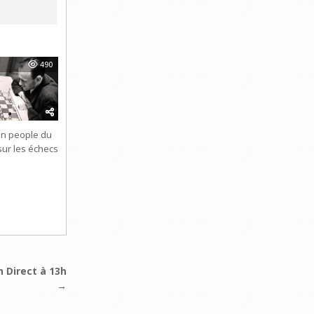
490
on people du
sur les échecs
n Direct à 13h
→