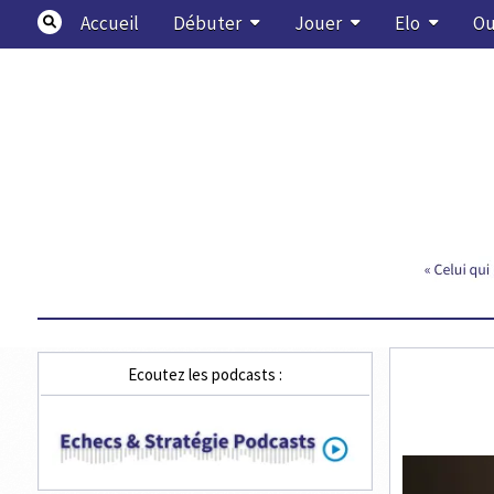
Skip
Accueil
Débuter
Jouer
Elo
Ou
to
content
Echecs & Stratégie
Ecoutez les podcasts :