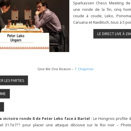
Sparkassen Chess Meeting de
une ronde de la fin, cinq ho
coude à coude, Leko, Ponomari
Caruana et Naiditsch, tous à 5 poi
Give Me One Reason –
T. Chapman
a victoire ronde 8 de Peter Leko face à Bartel
: Le Hongrois profite 
tel 31.Te7?? pour placer une attaque décisive sur le Roi noir – Pho