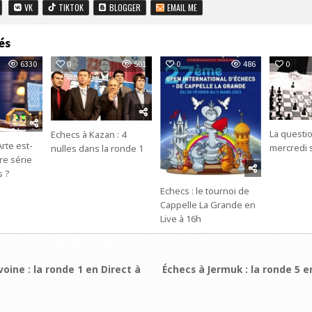
VK
TIKTOK
BLOGGER
EMAIL ME
és
6330
0
501
0
486
0
La questi
Echecs à Kazan : 4
rte est-
mercredi 
nulles dans la ronde 1
ure série
s ?
Echecs : le tournoi de
Cappelle La Grande en
Live à 16h
ion
oine : la ronde 1 en Direct à
Échecs à Jermuk : la ronde 5 e
e