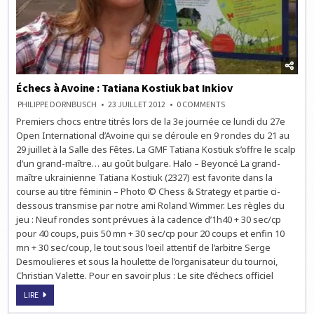
Échecs à Avoine : Tatiana Kostiuk bat Inkiov
ON
PHILIPPE DORNBUSCH
23 JUILLET 2012
0 COMMENTS
ÉCHECS
Premiers chocs entre titrés lors de la 3e journée ce lundi du 27e
À
AVOINE
Open International d’Avoine qui se déroule en 9 rondes du 21 au
:
TATIANA
29 juillet à la Salle des Fêtes. La GMF Tatiana Kostiuk s’offre le scalp
KOSTIUK
d’un grand-maître… au goût bulgare. Halo – Beyoncé La grand-
BAT
INKIOV
maître ukrainienne Tatiana Kostiuk (2327) est favorite dans la
course au titre féminin – Photo © Chess & Strategy et partie ci-
dessous transmise par notre ami Roland Wimmer. Les règles du
jeu : Neuf rondes sont prévues à la cadence d’1h40 + 30 sec/cp
pour 40 coups, puis 50 mn + 30 sec/cp pour 20 coups et enfin 10
mn + 30 sec/coup, le tout sous l’oeil attentif de l’arbitre Serge
Desmoulieres et sous la houlette de l’organisateur du tournoi,
Christian Valette. Pour en savoir plus : Le site d’échecs officiel
ÉCHECS
LIRE
À
AVOINE