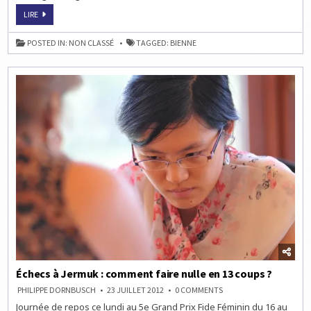
MAGNUS
ÉCHECS
CARLSEN
LIRE
À
EN
BIENNE
LIVE
:
À
POSTED IN:
NON CLASSÉ
TAGGED:
BIENNE
MAGNUS
14H
CARLSEN
EN
LIVE
À
14H
Échecs à Jermuk : comment faire nulle en 13 coups ?
ON
PHILIPPE DORNBUSCH
23 JUILLET 2012
0 COMMENTS
ÉCHECS
Journée de repos ce lundi au 5e Grand Prix Fide Féminin du 16 au
À