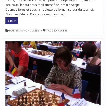
coups, puis 50 mn + 30 sec/cp pour 20 coups et enfin 10 mn + 30
sec/coup, le tout sous l’oeil attentif de l’arbitre Serge
Desmoulieres et sous la houlette de l’organisateur du tournoi,
Christian Valette. Pour en savoir plus : Le…
ÉCHECS
LIRE
À
AVOINE
:
POSTED IN:
NON CLASSÉ
TAGGED:
AVOINE
HUGO
TIRARD
BATTU
RONDE
2
!