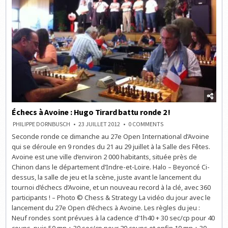
Échecs à Avoine : Hugo Tirard battu ronde 2 !
ON
PHILIPPE DORNBUSCH
23 JUILLET 2012
0 COMMENTS
ÉCHECS
Seconde ronde ce dimanche au 27e Open International d’Avoine
À
AVOINE
qui se déroule en 9 rondes du 21 au 29 juillet à la Salle des Fêtes.
:
HUGO
Avoine est une ville d’environ 2 000 habitants, située près de
TIRARD
Chinon dans le département d’Indre-et-Loire. Halo – Beyoncé Ci-
BATTU
RONDE
dessus, la salle de jeu et la scène, juste avant le lancement du
2
!
tournoi d’échecs d’Avoine, et un nouveau record à la clé, avec 360
participants ! – Photo © Chess & Strategy La vidéo du jour avec le
lancement du 27e Open d’échecs à Avoine. Les règles du jeu :
Neuf rondes sont prévues à la cadence d’1h40 + 30 sec/cp pour 40