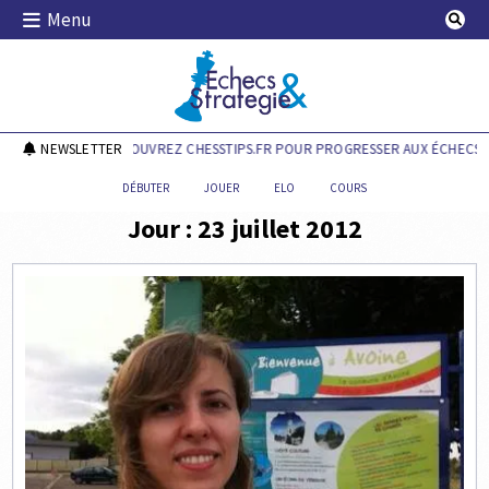
Skip
Menu
to
content
Echecs & Stratégie
NEWSLETTER
DÉCOUVREZ CHESSTIPS.FR POUR PROGRESSER AUX ÉCHECS !
DÉBUTER
JOUER
ELO
COURS
Jour :
23 juillet 2012