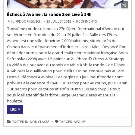
Échecs à Avoine : la ronde 3 en Live à 14h
ON
PHILIPPE DORNBUSCH
23 JUILLET 2012
0 COMMENTS
ÉCHECS
Troisième ronde ce lundi au 27e Open International d’Avoine qui
À
AVOINE
se déroule en 9 rondes du 21 au 29 juillet à la Salle des Fêtes.
:
LA
Avoine est une ville d’environ 2 000 habitants, située près de
RONDE
Chinon dans le département d’Indre-et-Loire. Halo – Beyoncé Bon
3
EN
début de tournoi pour la grand-maître international française Anda
LIVE
À
Safranska (2298) avec 1,5 point sur 2 – Photo © Chess & Strategy
14H
La vidéo du jour avec du tennis de table à 9h, la ronde 2 de l’Open
à 14h puis la qualification pour le Blitz. On ne s’ennuie pas au 27e
Festival d’échecs à Avoine ! Les règles du jeu : Neuf rondes sont
prévues à la cadence d’1h40 + 30 sec/cp pour 40 coups, puis 50 mn
+ 30 sec/cp pour 20 coups et enfin 10 mn + 30 sec/coup, le tout
sous l’oeil attentif de l’arbitre Serge Desmoulieres et sous la
houlette…
ÉCHECS
LIRE
À
AVOINE
:
POSTED IN:
NON CLASSÉ
TAGGED:
AVOINE
LA
RONDE
3
EN