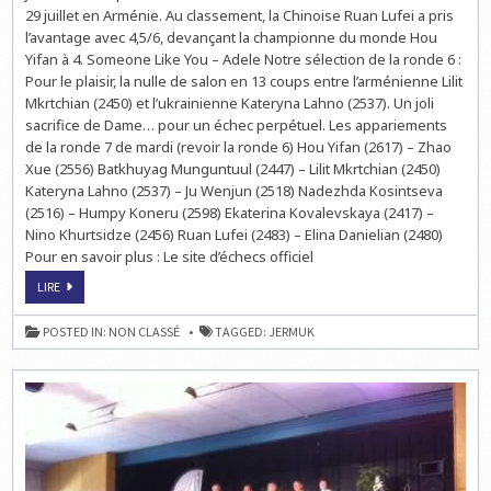
JERMUK
29 juillet en Arménie. Au classement, la Chinoise Ruan Lufei a pris
:
COMMENT
l’avantage avec 4,5/6, devançant la championne du monde Hou
FAIRE
Yifan à 4. Someone Like You – Adele Notre sélection de la ronde 6 :
NULLE
EN
Pour le plaisir, la nulle de salon en 13 coups entre l’arménienne Lilit
13
COUPS
Mkrtchian (2450) et l’ukrainienne Kateryna Lahno (2537). Un joli
?
sacrifice de Dame… pour un échec perpétuel. Les appariements
de la ronde 7 de mardi (revoir la ronde 6) Hou Yifan (2617) – Zhao
Xue (2556) Batkhuyag Munguntuul (2447) – Lilit Mkrtchian (2450)
Kateryna Lahno (2537) – Ju Wenjun (2518) Nadezhda Kosintseva
(2516) – Humpy Koneru (2598) Ekaterina Kovalevskaya (2417) –
Nino Khurtsidze (2456) Ruan Lufei (2483) – Elina Danielian (2480)
Pour en savoir plus : Le site d’échecs officiel
ÉCHECS
LIRE
À
JERMUK
:
POSTED IN:
NON CLASSÉ
TAGGED:
JERMUK
COMMENT
FAIRE
NULLE
EN
13
COUPS
?