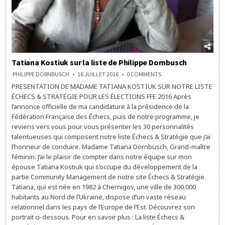
Tatiana Kostiuk sur la liste de Philippe Dornbusch
ON
PHILIPPE DORNBUSCH
16 JUILLET 2016
0 COMMENTS
TATIANA
PRESENTATION DE MADAME TATIANA KOSTIUK SUR NOTRE LISTE
KOSTIUK
SUR
ÉCHECS & STRATÉGIE POUR LES ÉLECTIONS FFE 2016 Après
LA
LISTE
l’annonce officielle de ma candidature à la présidence de la
DE
Fédération Française des Échecs, puis de notre programme, je
PHILIPPE
DORNBUSCH
reviens vers vous pour vous présenter les 30 personnalités
talentueuses qui composent notre liste Échecs & Stratégie que j’ai
l’honneur de conduire. Madame Tatiana Dornbusch, Grand-maître
féminin. J’ai le plaisir de compter dans notre équipe sur mon
épouse Tatiana Kostiuk qui s’occupe du développement de la
partie Community Management de notre site Échecs & Stratégie.
Tatiana, qui est née en 1982 à Chernigov, une ville de 300.000
habitants au Nord de l’Ukraine, dispose d’un vaste réseau
relationnel dans les pays de l’Europe de l’Est. Découvrez son
portrait ci-dessous. Pour en savoir plus : La liste Échecs &