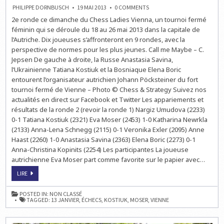
ON
PHILIPPE DORNBUSCH
19 MAI 2013
0 COMMENTS
ECHECS
2e ronde ce dimanche du Chess Ladies Vienna, un tournoi fermé
EN
AUTRICHE
féminin qui se déroule du 18 au 26 mai 2013 dans la capitale de
:
CHESS
l’Autriche. Dix joueuses s’affronteront en 9 rondes, avec la
LADIES
perspective de normes pour les plus jeunes. Call me Maybe – C.
VIENNA
EN
Jepsen De gauche à droite, la Russe Anastasia Savina,
LIVE
l’Ukrainienne Tatiana Kostiuk et la Bosniaque Elena Boric
entourent l’organisateur autrichien Johann Pöcksteiner du fort
tournoi fermé de Vienne – Photo © Chess & Strategy Suivez nos
actualités en direct sur Facebook et Twitter Les appariements et
résultats de la ronde 2 (revoir la ronde 1) Nargiz Umudova (2233)
0-1 Tatiana Kostiuk (2321) Eva Moser (2453) 1-0 Katharina Newrkla
(2133) Anna-Lena Schnegg (2115) 0-1 Veronika Exler (2095) Anne
Haast (2260) 1-0 Anastasia Savina (2363) Elena Boric (2273) 0-1
Anna-Christina Kopinits (2254) Les participantes La joueuse
autrichienne Eva Moser part comme favorite sur le papier avec…
ECHECS
LIRE
EN
AUTRICHE
:
POSTED IN:
NON CLASSÉ
CHESS
TAGGED:
13 JANVIER
,
ÉCHECS
,
KOSTIUK
,
MOSER
,
VIENNE
LADIES
VIENNA
EN
LIVE