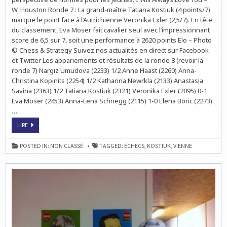
–
W. Houston Ronde 7 : La grand-maître Tatiana Kostiuk (4 points/7)
RONDE
8
marque le point face à l’Autrichienne Veronika Exler (2,5/7). En tête
du classement, Eva Moser fait cavalier seul avec l’impressionnant
score de 6,5 sur 7, soit une performance à 2620 points Elo – Photo
© Chess & Strategy Suivez nos actualités en direct sur Facebook
et Twitter Les appariements et résultats de la ronde 8 (revoir la
ronde 7) Nargiz Umudova (2233) 1/2 Anne Haast (2260) Anna-
Christina Kopinits (2254) 1/2 Katharina Newrkla (2133) Anastasia
Savina (2363) 1/2 Tatiana Kostiuk (2321) Veronika Exler (2095) 0-1
Eva Moser (2453) Anna-Lena Schnegg (2115) 1-0 Elena Boric (2273)
…
ECHECS
LIRE
EN
AUTRICHE
:
POSTED IN:
NON CLASSÉ
TAGGED:
ÉCHECS
,
KOSTIUK
,
VIENNE
CHESS
LADIES
VIENNA
–
RONDE
8