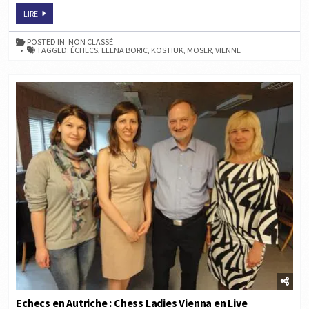
ECHECS
LIRE
EN
AUTRICHE
:
POSTED IN:
NON CLASSÉ
CHESS
TAGGED:
ÉCHECS
,
ELENA BORIC
,
KOSTIUK
,
MOSER
,
VIENNE
LADIES
VIENNA
–
RONDE
3
Echecs en Autriche : Chess Ladies Vienna en Live