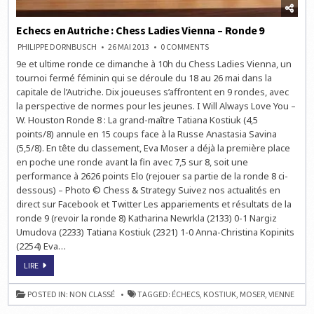
Echecs en Autriche : Chess Ladies Vienna – Ronde 9
ON
PHILIPPE DORNBUSCH
26 MAI 2013
0 COMMENTS
ECHECS
9e et ultime ronde ce dimanche à 10h du Chess Ladies Vienna, un
EN
AUTRICHE
tournoi fermé féminin qui se déroule du 18 au 26 mai dans la
:
CHESS
capitale de l’Autriche. Dix joueuses s’affrontent en 9 rondes, avec
LADIES
la perspective de normes pour les jeunes. I Will Always Love You –
VIENNA
–
W. Houston Ronde 8 : La grand-maître Tatiana Kostiuk (4,5
RONDE
9
points/8) annule en 15 coups face à la Russe Anastasia Savina
(5,5/8). En tête du classement, Eva Moser a déjà la première place
en poche une ronde avant la fin avec 7,5 sur 8, soit une
performance à 2626 points Elo (rejouer sa partie de la ronde 8 ci-
dessous) – Photo © Chess & Strategy Suivez nos actualités en
direct sur Facebook et Twitter Les appariements et résultats de la
ronde 9 (revoir la ronde 8) Katharina Newrkla (2133) 0-1 Nargiz
Umudova (2233) Tatiana Kostiuk (2321) 1-0 Anna-Christina Kopinits
(2254) Eva…
ECHECS
LIRE
EN
AUTRICHE
:
POSTED IN:
NON CLASSÉ
TAGGED:
ÉCHECS
,
KOSTIUK
,
MOSER
,
VIENNE
CHESS
LADIES