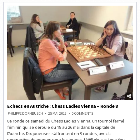
VIENNA
–
RONDE
9
Echecs en Autriche : Chess Ladies Vienna – Ronde 8
ON
PHILIPPE DORNBUSCH
25 MAI 2013
0 COMMENTS
ECHECS
8e ronde ce samedi du Chess Ladies Vienna, un tournoi fermé
EN
AUTRICHE
féminin qui se déroule du 18 au 26 mai dans la capitale de
:
CHESS
l’Autriche. Dix joueuses s’affrontent en 9 rondes, avec la
LADIES
perspective de normes pour les jeunes. I Will Always Love You –
VIENNA