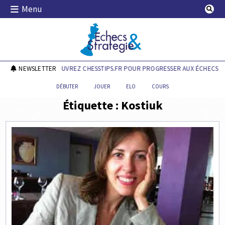
Skip
Menu
to
content
Echecs & Stratégie
NEWSLETTER
DÉCOUVREZ CHESSTIPS.FR POUR PROGRESSER AUX ÉCHECS !
DÉBUTER
JOUER
ELO
COURS
Étiquette :
Kostiuk