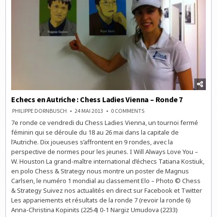
Echecs en Autriche : Chess Ladies Vienna – Ronde 7
ON
PHILIPPE DORNBUSCH
24 MAI 2013
0 COMMENTS
ECHECS
7e ronde ce vendredi du Chess Ladies Vienna, un tournoi fermé
EN
AUTRICHE
féminin qui se déroule du 18 au 26 mai dans la capitale de
:
CHESS
l’Autriche. Dix joueuses s’affrontent en 9 rondes, avec la
LADIES
perspective de normes pour les jeunes. I Will Always Love You –
VIENNA
–
W. Houston La grand-maître international d’échecs Tatiana Kostiuk,
RONDE
7
en polo Chess & Strategy nous montre un poster de Magnus
Carlsen, le numéro 1 mondial au classement Elo – Photo © Chess
& Strategy Suivez nos actualités en direct sur Facebook et Twitter
Les appariements et résultats de la ronde 7 (revoir la ronde 6)
Anna-Christina Kopinits (2254) 0-1 Nargiz Umudova (2233)