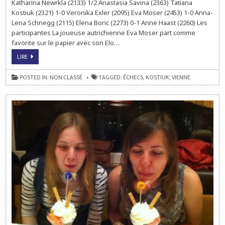
Katharina Newrkla (2133) 1/2 Anastasia Savina (2363) Tatiana
Kostiuk (2321) 1-0 Veronika Exler (2095) Eva Moser (2453) 1-0 Anna-
Lena Schnegg (2115) Elena Boric (2273) 0-1 Anne Haast (2260) Les
participantes La joueuse autrichienne Eva Moser part comme
favorite sur le papier avec son Elo…
ECHECS
LIRE
EN
AUTRICHE
:
POSTED IN:
NON CLASSÉ
TAGGED:
ÉCHECS
,
KOSTIUK
,
VIENNE
CHESS
LADIES
VIENNA
–
RONDE
7