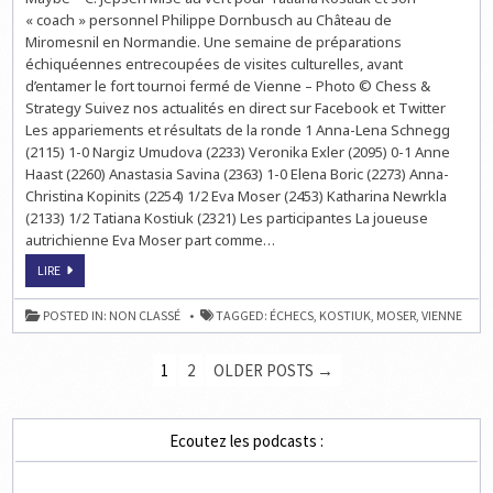
LIVE
« coach » personnel Philippe Dornbusch au Château de
Miromesnil en Normandie. Une semaine de préparations
échiquéennes entrecoupées de visites culturelles, avant
d’entamer le fort tournoi fermé de Vienne – Photo © Chess &
Strategy Suivez nos actualités en direct sur Facebook et Twitter
Les appariements et résultats de la ronde 1 Anna-Lena Schnegg
(2115) 1-0 Nargiz Umudova (2233) Veronika Exler (2095) 0-1 Anne
Haast (2260) Anastasia Savina (2363) 1-0 Elena Boric (2273) Anna-
Christina Kopinits (2254) 1/2 Eva Moser (2453) Katharina Newrkla
(2133) 1/2 Tatiana Kostiuk (2321) Les participantes La joueuse
autrichienne Eva Moser part comme…
ECHECS
LIRE
EN
AUTRICHE
:
POSTED IN:
NON CLASSÉ
TAGGED:
ÉCHECS
,
KOSTIUK
,
MOSER
,
VIENNE
CHESS
LADIES
VIENNA
PAGINATION
EN
1
2
OLDER POSTS →
LIVE
DES
PUBLICATIONS
Ecoutez les podcasts :