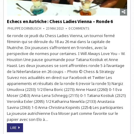
Echecs en Autriche : Chess Ladies Vienna – Ronde 6
ON
PHILIPPE DORNBUSCH
23 MAI 2013
0 COMMENTS
ECHECS
6e ronde ce jeudi du Chess Ladies Vienna, un tournoi fermé
EN
AUTRICHE
féminin qui se déroule du 18 au 26 mai dans la capitale de
:
CHESS
l’Autriche. Dix joueuses s’affrontent en 9 rondes, avec la
LADIES
perspective de normes pour certaines. I Will Always Love You – W.
VIENNA
–
Houston Une pause gourmande pour Tatiana Kostiuk et Anne
RONDE
6
Haast. Les deux joueuses se sont affrontées ronde 5 à l’avantage
de la Néerlandaise en 26 coups – Photo © Chess & Strategy
Suivez nos actualités en direct sur Facebook et Twitter Les
appariements et résultats de la ronde 6 (revoir la ronde 5) Nargiz
Umudova (2233) 1/2 Elena Boric (2273) Anne Haast (2260) 0-1 Eva
Moser (2453) Anna-Lena Schnegg (2115) 0-1 Tatiana Kostiuk (2321)
Veronika Exler (2095) 1/2 Katharina Newrkla (2133) Anastasia
Savina (2363) 1-0 Anna-Christina Kopinits (2254) Les participantes
La joueuse autrichienne Eva Moser part comme favorite sur le
papier avec son Elo à…
ECHECS
LIRE
EN