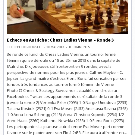
Echecs en Autriche : Chess Ladies Vienna – Ronde 3
ON
PHILIPPE DORNBUSCH
20 MAI 2013
0 COMMENTS
ECHECS
3e ronde ce lundi du Chess Ladies Vienna, un tournoi fermé
EN
AUTRICHE
féminin qui se déroule du 18 au 26 mai 2013 dans la capitale de
:
CHESS
l’Autriche. Dix joueuses s’affronteront en 9 rondes, avec la
LADIES
perspective de normes pour les plus jeunes. Call me Maybe – C.
VIENNA
–
Jepsen La grand-maître d’échecs Elena Boric fait sensation par ses
RONDE
3
tenues très tendances au tournoi fermé féminin de Vienne –
Photo © Chess & Strategy Suivez nos actualités en direct sur
Facebook et Twitter Les appariements et résultats de la ronde 3
(revoir la ronde 2) Veronika Exler (2095) 1-0 Nargiz Umudova (2233)
Tatiana Kostiuk (2321) 0-1 Eva Moser (2453) Anastasia Savina (2363)
1-0 Anna-Lena Schnegg (2115) Anna-Christina Kopinits (2254) 1/2
Anne Haast (2260) Katharina Newrkla (2133) 1-0 Elena Boric (2273)
Les participantes La joueuse autrichienne Eva Moser part comme
favorite sur le papier avec son Elo à 2453. Elle aura à affronter en…