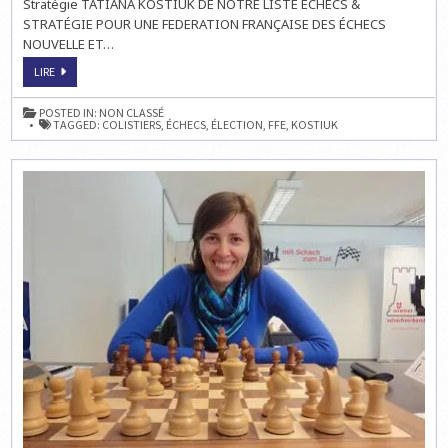
Stratégie TATIANA KOSTIUK DE NOTRE LISTE ÉCHECS &
STRATÉGIE POUR UNE FEDERATION FRANÇAISE DES ÉCHECS
NOUVELLE ET…
TATIANA
LIRE
KOSTIUK
SUR
LA
POSTED IN:
NON CLASSÉ
LISTE
TAGGED:
COLISTIERS
,
ÉCHECS
,
ÉLECTION
,
FFE
,
KOSTIUK
DE
PHILIPPE
DORNBUSCH