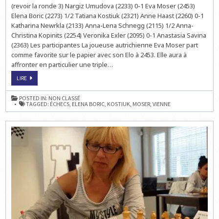
(revoir la ronde 3) Nargiz Umudova (2233) 0-1 Eva Moser (2453)
Elena Boric (2273) 1/2 Tatiana Kostiuk (2321) Anne Haast (2260) 0-1
Katharina Newrkla (2133) Anna-Lena Schnegg (2115) 1/2 Anna-
Christina Kopinits (2254) Veronika Exler (2095) 0-1 Anastasia Savina
(2363) Les participantes La joueuse autrichienne Eva Moser part
comme favorite sur le papier avec son Elo à 2453. Elle aura à
affronter en particulier une triple…
ECHECS
LIRE
EN
AUTRICHE
:
POSTED IN:
NON CLASSÉ
CHESS
TAGGED:
ÉCHECS
,
ELENA BORIC
,
KOSTIUK
,
MOSER
,
VIENNE
LADIES
VIENNA
–
RONDE
4