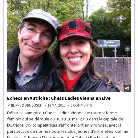
Echecs en Autriche : Chess Ladies Vienna en Live
ON
PHILIPPE DORNBUSCH
18 MAI 2013
0 COMMENTS
ECHECS
Début ce samedi du Chess Ladies Vienna, un tournoi fermé
EN
AUTRICHE
féminin qui se déroule du 18 au 26 mai 2013 dans la capitale de
:
CHESS
l’Autriche. Dix compétitrices s’affronteront en 9 rondes, avec la
LADIES
perspective de normes pour les plus jeunes d’entre elles. Call me
VIENNA
EN
Maybe – C. Jepsen Mise au vert pour Tatiana Kostiuk et son