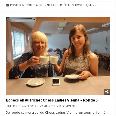
AUTRICHE
:
POSTED IN:
NON CLASSÉ
TAGGED:
ÉCHECS
,
KOSTIUK
,
VIENNE
CHESS
LADIES
VIENNA
–
RONDE
6
Echecs en Autriche : Chess Ladies Vienna – Ronde 5
ON
PHILIPPE DORNBUSCH
22 MAI 2013
0 COMMENTS
ECHECS
5e ronde ce mercredi du Chess Ladies Vienna, un tournoi fermé
EN
AUTRICHE