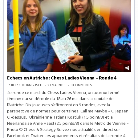
Echecs en Autriche : Chess Ladies Vienna – Ronde 4
ON
PHILIPPE DORNBUSCH
21 MAI 2013
0 COMMENTS
ECHECS
4e ronde ce mardi du Chess Ladies Vienna, un tournoi fermé
EN
AUTRICHE
féminin qui se déroule du 18 au 26 mai dans la capitale de
:
CHESS
l’Autriche. Dix joueuses s’affrontent en 9 rondes, avec la
LADIES
perspective de normes pour certaines. Call me Maybe – C. Jepsen
VIENNA
–
Ci-dessus, l’Ukrainienne Tatiana Kostiuk (1,5 point/3) et la
RONDE
4
Néerlandaise Anne Haast (2,5 points/3) dans le Métro de Vienne –
Photo © Chess & Strategy Suivez nos actualités en direct sur
Facebook et Twitter Les appariements et résultats de la ronde 4