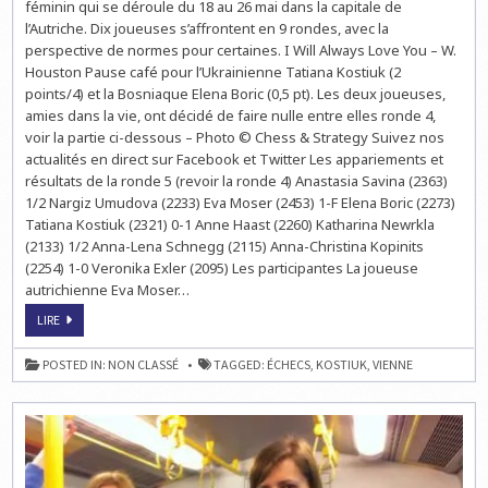
féminin qui se déroule du 18 au 26 mai dans la capitale de
:
CHESS
l’Autriche. Dix joueuses s’affrontent en 9 rondes, avec la
LADIES
perspective de normes pour certaines. I Will Always Love You – W.
VIENNA
–
Houston Pause café pour l’Ukrainienne Tatiana Kostiuk (2
RONDE
5
points/4) et la Bosniaque Elena Boric (0,5 pt). Les deux joueuses,
amies dans la vie, ont décidé de faire nulle entre elles ronde 4,
voir la partie ci-dessous – Photo © Chess & Strategy Suivez nos
actualités en direct sur Facebook et Twitter Les appariements et
résultats de la ronde 5 (revoir la ronde 4) Anastasia Savina (2363)
1/2 Nargiz Umudova (2233) Eva Moser (2453) 1-F Elena Boric (2273)
Tatiana Kostiuk (2321) 0-1 Anne Haast (2260) Katharina Newrkla
(2133) 1/2 Anna-Lena Schnegg (2115) Anna-Christina Kopinits
(2254) 1-0 Veronika Exler (2095) Les participantes La joueuse
autrichienne Eva Moser…
ECHECS
LIRE
EN
AUTRICHE
:
POSTED IN:
NON CLASSÉ
TAGGED:
ÉCHECS
,
KOSTIUK
,
VIENNE
CHESS
LADIES
VIENNA
–
RONDE
5