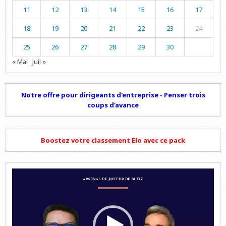
11
12
13
14
15
16
17
18
19
20
21
22
23
24
25
26
27
28
29
30
« Mai
Juil »
Notre offre pour dirigeants d'entreprise - Penser trois
coups d'avance
Boostez votre classement Elo avec ce pack
Lecteur
vidéo