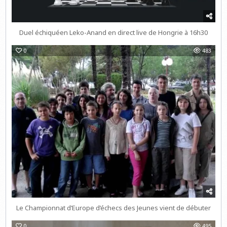
Duel échiquéen Leko-Anand en direct live de Hongrie à 16h30
0
483
Le Championnat d’Europe d’échecs des Jeunes vient de débuter
0
495