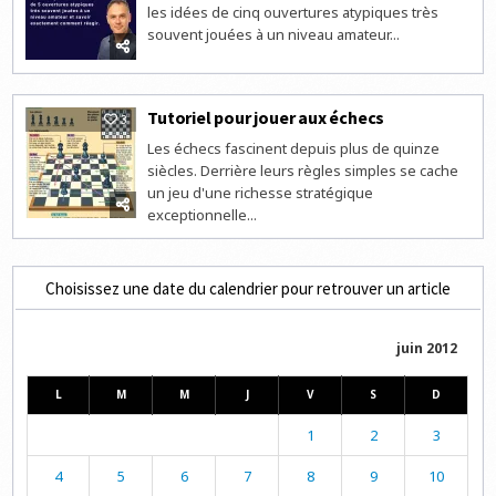
les idées de cinq ouvertures atypiques très
souvent jouées à un niveau amateur...
Tutoriel pour jouer aux échecs
3
Les échecs fascinent depuis plus de quinze
siècles. Derrière leurs règles simples se cache
un jeu d'une richesse stratégique
exceptionnelle...
Choisissez une date du calendrier pour retrouver un article
juin 2012
L
M
M
J
V
S
D
1
2
3
4
5
6
7
8
9
10