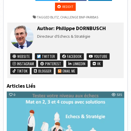
REDDIT
TAGGED
BLITZ
,
CHALLENGE BNP-PARIBAS
Author:
Philippe DORNBUSCH
Directeur d'Echecs & Stratégie
WEBSITE
TWITTER
FACEBOOK
YOUTUBE
INSTAGRAM
PINTEREST
LINKEDIN
VK
TIKTOK
BLOGGER
EMAIL ME
Articles Liés
0
535