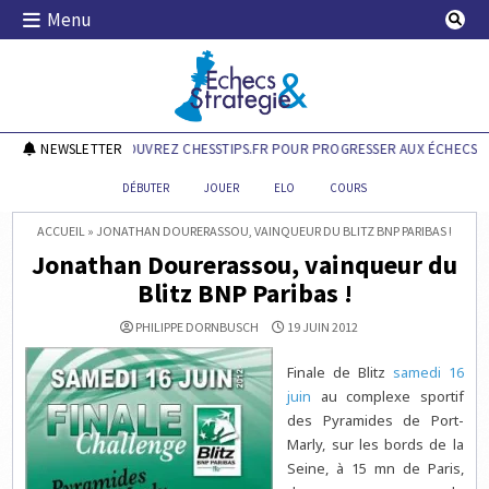
Skip
Menu
to
content
Echecs & Stratégie
NEWSLETTER
DÉCOUVREZ CHESSTIPS.FR POUR PROGRESSER AUX ÉCHECS !
DÉBUTER
JOUER
ELO
COURS
ACCUEIL
»
JONATHAN DOURERASSOU, VAINQUEUR DU BLITZ BNP PARIBAS !
Jonathan Dourerassou, vainqueur du
Blitz BNP Paribas !
PHILIPPE DORNBUSCH
19 JUIN 2012
Finale de Blitz
samedi 16
juin
au complexe sportif
des Pyramides de Port-
Marly, sur les bords de la
Seine, à 15 mn de Paris,