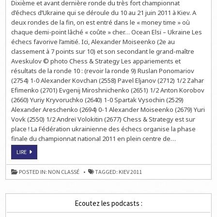
Dixième et avant dernière ronde du très fort championnat
À
KIEV
d’échecs d’Ukraine qui se déroule du 10 au 21 juin 2011 à Kiev. A
:
PONOMARIOV
deux rondes de la fin, on est entré dans le « money time » où
LEADER
chaque demi-point lâché « coûte » cher… Ocean Elsi – Ukraine Les
À
7½
échecs favorive l’amitié. Ici, Alexander Moiseenko (2e au
SUR
10
classement à 7 points sur 10) et son secondant le grand-maître
Aveskulov © photo Chess & Strategy Les appariements et
résultats de la ronde 10 : (revoir la ronde 9) Ruslan Ponomariov
(2754) 1-0 Alexander Kovchan (2558) Pavel Eljanov (2712) 1/2 Zahar
Efimenko (2701) Evgenij Miroshnichenko (2651) 1/2 Anton Korobov
(2660) Yuriy Kryvoruchko (2640) 1-0 Spartak Vysochin (2529)
Alexander Areschenko (2694) 0-1 Alexander Moiseenko (2679) Yuri
Vovk (2550) 1/2 Andreï Volokitin (2677) Chess & Strategy est sur
place ! La Fédération ukrainienne des échecs organise la phase
finale du championnat national 2011 en plein centre de…
ECHECS
LIRE
À
KIEV
:
POSTED IN:
NON CLASSÉ
TAGGED:
KIEV 2011
PONOMARIOV
LEADER
À
7½
SUR
Ecoutez les podcasts :
10