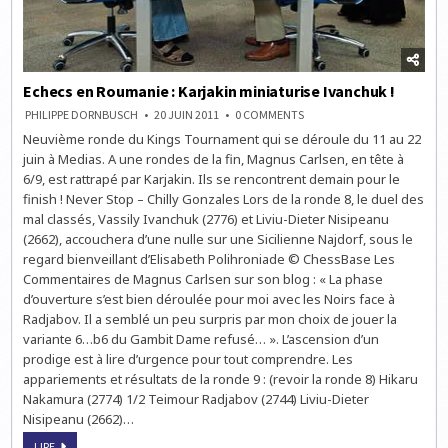
Echecs en Roumanie : Karjakin miniaturise Ivanchuk !
ON
PHILIPPE DORNBUSCH
20 JUIN 2011
0 COMMENTS
ECHECS
Neuvième ronde du Kings Tournament qui se déroule du 11 au 22
EN
ROUMANIE
juin à Medias. A une rondes de la fin, Magnus Carlsen, en tête à
:
KARJAKIN
6/9, est rattrapé par Karjakin. Ils se rencontrent demain pour le
MINIATURISE
finish ! Never Stop – Chilly Gonzales Lors de la ronde 8, le duel des
IVANCHUK
!
mal classés, Vassily Ivanchuk (2776) et Liviu-Dieter Nisipeanu
(2662), accouchera d’une nulle sur une Sicilienne Najdorf, sous le
regard bienveillant d’Elisabeth Polihroniade © ChessBase Les
Commentaires de Magnus Carlsen sur son blog : « La phase
d’ouverture s’est bien déroulée pour moi avec les Noirs face à
Radjabov. Il a semblé un peu surpris par mon choix de jouer la
variante 6…b6 du Gambit Dame refusé… ». L’ascension d’un
prodige est à lire d’urgence pour tout comprendre. Les
appariements et résultats de la ronde 9 : (revoir la ronde 8) Hikaru
Nakamura (2774) 1/2 Teimour Radjabov (2744) Liviu-Dieter
Nisipeanu (2662)…
ECHECS
LIRE