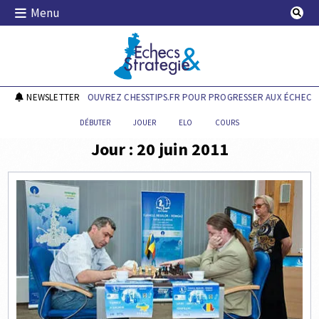
Skip
Menu
to
content
Echecs & Stratégie
NEWSLETTER
DÉCOUVREZ CHESSTIPS.FR POUR PROGRESSER AUX ÉCHECS !
DÉBUTER
JOUER
ELO
COURS
Jour :
20 juin 2011