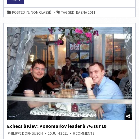
EN
ROUMANIE
:
POSTED IN:
NON CLASSÉ
TAGGED:
BAZNA 2011
KARJAKIN
MINIATURISE
IVANCHUK
!
Echecs à Kiev : Ponomariov leader à 7½ sur 10
ON
PHILIPPE DORNBUSCH
20 JUIN 2011
0 COMMENTS
ECHECS