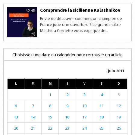
Comprendre la sicilienne Kalashnikov
45
Envie de découvrir comment un champion de
France joue une ouverture ? Le grand maître
Matthieu Cornette vous explique de...
Choisissez une date du calendrier pour retrouver un article
juin 2011
L
M
M
J
V
S
D
1
2
3
4
5
6
7
8
9
10
11
12
13
14
15
16
17
18
19
20
21
22
23
24
25
26