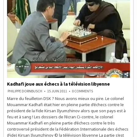
Kadhafi joue aux échecs à la télévision libyenne
ON
PHILIPPE DORNBUSCH
15 JUIN 2011
0 COMMENTS
KADHAFI
Marre du feuilleton DSK ? Nous avons mieux ou pire. Le colonel
JOUE
AUX
Mouammar Kadhafi était hier en pleine partie d’échecs contre le
ÉCHECS
À
président de la Fide Kirsan Ilyumzhinov alors que son pays est à
LA
feu et à sang ! Les dossiers de l’écran Ci-contre, le colonel
TÉLÉVISION
LIBYENNE
Mouammar Kadhafi en pleine partie d’échecs contre le très
controversé président de la Fédération Internationale des échecs
(Fide) Kirsan Ilyumzhinov © la télévision libyenne La partie s’est