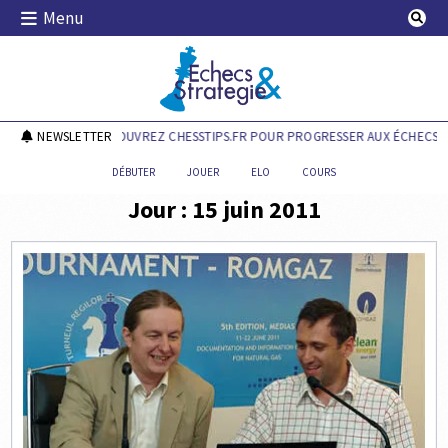
Skip
Menu
to
content
Echecs & Stratégie
NEWSLETTER
DÉCOUVREZ CHESSTIPS.FR POUR PROGRESSER AUX ÉCHECS !
DÉBUTER
JOUER
ELO
COURS
Jour :
15 juin 2011