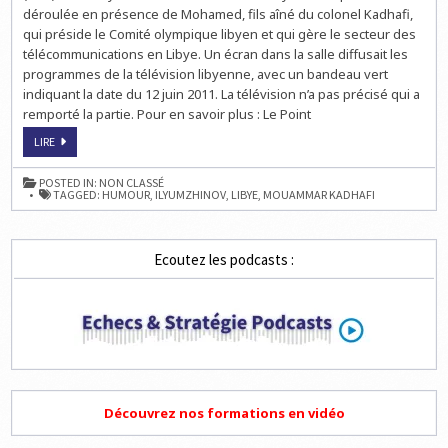
déroulée en présence de Mohamed, fils aîné du colonel Kadhafi,
qui préside le Comité olympique libyen et qui gère le secteur des
télécommunications en Libye. Un écran dans la salle diffusait les
programmes de la télévision libyenne, avec un bandeau vert
indiquant la date du 12 juin 2011. La télévision n’a pas précisé qui a
remporté la partie. Pour en savoir plus : Le Point
KADHAFI
LIRE
JOUE
AUX
ÉCHECS
POSTED IN:
NON CLASSÉ
À
TAGGED:
HUMOUR
,
ILYUMZHINOV
,
LIBYE
,
MOUAMMAR KADHAFI
LA
TÉLÉVISION
LIBYENNE
Ecoutez les podcasts :
Découvrez nos formations en vidéo