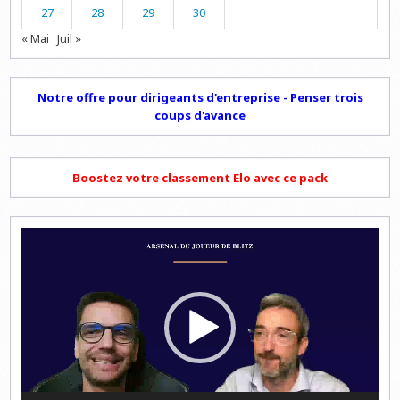
27
28
29
30
« Mai
Juil »
Notre offre pour dirigeants d'entreprise - Penser trois
coups d'avance
Boostez votre classement Elo avec ce pack
Lecteur
vidéo