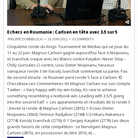
Echecs en Roumanie : Carlsen en tête avec 3.5 sur 5
ON
PHILIPPE DORNBUSCH
15 JUIN 2011
0 COMMENTS
ECHECS
Cinquième ronde du Kings Tournament de Medias qui se joue du
EN
ROUMANIE
11 au 22 juin. Magnus Carlsen gagne aujourd’hui face à Nisipeanu,
:
CARLSEN
et Ivanchuk craque avec les Blancs contre Karjakin. Never Stop –
EN
Chilly Gonzales Ci-contre, Liviu-Dieter Nisipeanu, heureux
TÊTE
AVEC
vainqueur ronde 3 de Vassily Ivanchuk commentait sa partie. Pas
3.5
SUR
de second miracle : le Roumain perd ronde 5 face à Carlsen. ©
5
ChessBase Les Commentaires de Magnus Carlsen sur son compte
Twitter : « Very happy with my win today, it’s rare to achieve
something resembling a textbook win. Leading with 3.5/5 going
into the second half. « Les appariements et résultats de la ronde 5
: (revoir la ronde 4) Magnus Carlsen (2815) 1-0 Liviu-Dieter
Nisipeanu (2662) Teimour Radjabov (2744) 1/2 Hikaru Nakamura
(2774) Vassily Ivanchuk (2776) 0-1 Sergey Karjakin (2776) Les deux
grands favoris de cette compétition : Le Norvégien Magnus
Carlsen (2815), en possession du titre 2010, et…