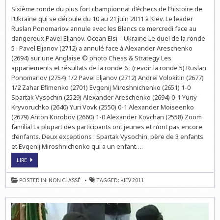
ECHECS
Sixième ronde du plus fort championnat d’échecs de l’histoire de
À
KIEV
l’Ukraine qui se déroule du 10 au 21 juin 2011 à Kiev. Le leader
:
PONOMARIOV
Ruslan Ponomariov annule avec les Blancs ce mercredi face au
LEADER
dangereux Pavel Eljanov. Ocean Elsi – Ukraine Le duel de la ronde
À
4.5
5 : Pavel Eljanov (2712) a annulé face à Alexander Areschenko
SUR
6
(2694) sur une Anglaise © photo Chess & Strategy Les
appariements et résultats de la ronde 6 : (revoir la ronde 5) Ruslan
Ponomariov (2754) 1/2 Pavel Eljanov (2712) Andreï Volokitin (2677)
1/2 Zahar Efimenko (2701) Evgenij Miroshnichenko (2651) 1-0
Spartak Vysochin (2529) Alexander Areschenko (2694) 0-1 Yuriy
Kryvoruchko (2640) Yuri Vovk (2550) 0-1 Alexander Moiseenko
(2679) Anton Korobov (2660) 1-0 Alexander Kovchan (2558) Zoom
familial La plupart des participants ont jeunes et n’ont pas encore
d’enfants. Deux exceptions : Spartak Vysochin, père de 3 enfants
et Evgenij Miroshnichenko qui a un enfant….
ECHECS
LIRE
À
KIEV
:
POSTED IN:
NON CLASSÉ
TAGGED:
KIEV 2011
PONOMARIOV
LEADER
À
4.5
SUR
6