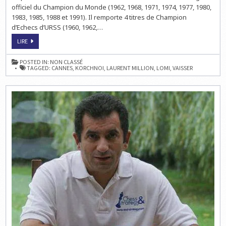
officiel du Champion du Monde (1962, 1968, 1971, 1974, 1977, 1980,
1983, 1985, 1988 et 1991). Il remporte 4 titres de Champion
d’Echecs d’URSS (1960, 1962,…
ECHECS
LIRE
&
STAR
:
POSTED IN:
NON CLASSÉ
VIKTOR
TAGGED:
CANNES
,
KORCHNOI
,
LAURENT MILLION
,
LOMI
,
VAISSER
KORCHNOI
PAR
LAURENT
MILLION