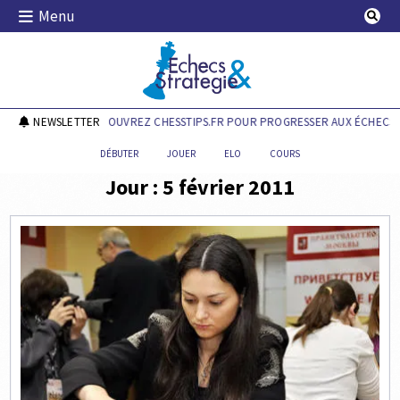
Skip
Menu
to
content
Echecs & Stratégie
NEWSLETTER
DÉCOUVREZ CHESSTIPS.FR POUR PROGRESSER AUX ÉCHECS !
DÉBUTER
JOUER
ELO
COURS
Jour :
5 février 2011