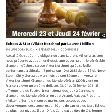
Echecs & Star : Viktor Korchnoi par Laurent Million
ON
PHILIPPE DORNBUSCH
5 FÉVRIER 2011
0 COMMENTS
ECHECS
Actualité échiquéenne oblige, notre ami Laurent Million alias Lomi
&
STAR
nous présente avec son enthousiasme et son talent, le vénérable
:
VIKTOR
champion d’échecs suisse Viktor Korchnoi après sa belle
KORCHNOI
performance à Gibraltar (6 points sur 10 et 2632 de perf Elo). Never
PAR
LAURENT
Stop – Chilly Gonzales À un mois de son 80ème anniversaire
MILLION
Viktor Kortchnoi, Champion du Monde vétéran (2006) vient en
France, relever un énième défi. Les 23, 24 et 25 février 2011, il
affronte lors du Festival International des Jeux à Cannes, le
champion du Monde vétéran en titre, Anatoly Vaisser. Présenter
« Viktor le Terrible », son palmarès, ses succès et ses
déconvenues, c’est compresser 60 ans de carrière du jeu d’Echecs
au plus haut niveau. Il est 10 fois Candidat au titre de Challenger