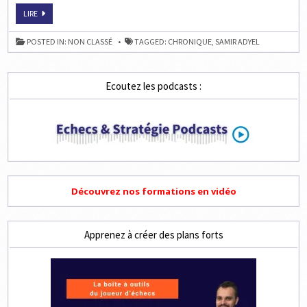
LA
LIRE
CHRONIQUE
ÉCHECS
DE
POSTED IN:
NON CLASSÉ
TAGGED:
CHRONIQUE
,
SAMIR ADYEL
SAMIR
Ecoutez les podcasts :
Découvrez nos formations en vidéo
Apprenez à créer des plans forts