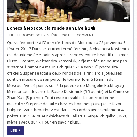
Echecs à Moscou : la ronde 8 en Live à 14h
ON
PHILIPPE DORNBUSCH
5 FÉVRIER 2011
0 COMMENTS
ECHECS
Qui va l’emporter à l’Open d’échecs de Moscou du 28 janvier au 6
À
MOSCOU
février 2011? Dans le tournoi fermé féminin, Aleksandra Kosteniuk
:
LA
est deuxième à 5,5 points après 7 rondes. You’re beautiful – James
RONDE
Blunt Ci-contre, Aleksandra Kosteniuk, déjà mariée ne pourra pas
8
EN
s’inscrire à l’Amour est sur l’Echiquier – Saison 1 © photo site
LIVE
À
officiel Suspense total à deux rondes de la fin : Trois joueuses
14H
sont en mesure de remporter le tournoi fermé féminin de
Moscou. Avec 6 points sur 7, la joueuse de Mongolie Batkhuyag
Munguntuul devance la Russe Kosteniuk (5,5 points) et la Chinoise
Zhao Xue (5 points). Tout reste possible ! Le tournoi fermé
masculin : Surprise de taille chez les hommes puisque le favori
bulgare Ivan Cheparinov est dans les cordes avec seulement 4
points sur 7. Le joueur d’échecs du Bélarus Sergei Zhigalko (2671)
mène avec 6 sur 7. Pour en savoir plus…
ECHECS
LIRE
À