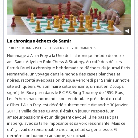
La chronique échecs de Samir
ON
PHILIPPE DORNBUSCH
5 FÉVRIER 2011
0 COMMENTS
LA
Hommage à Alain Frey à la Une de la chronique hebdo de notre
CHRONIQUE
ÉCHECS
ami Samir Adyel en Polo Chess & Strategy. Au café des délices –
DE
SAMIR
Patrick Bruel La chronique hebdomadaire d’échecs du journal Paris
Normandie, un voyage dans le monde des cases blanches et
noires, raconté avec passion chaque vendredi par Samir sur notre
site échiquéen. Au sommaire cette semaine, un mat en 2 coups
signé J. M. Rice paru dans le B.C.P.S. Ring Tourney de 1959. Puis,
Les échecs haut-normands sont en deuil. Le président du club
d’Elbeuf Alain Frey, est décédé subitement le dimanche 30 janvier
2011, la veille de ses 63 ans. Il était un joueur respecté, un
amateur passionné et un dirigeant dévoué. Il ne passait pas
inaperçu avec sa taille imposante et sa voix résonnante. Mais ce
qu’il y avait de remarquable chez lui, c’était sa gentillesse. Et
derrière son humour caustique, se cachait…