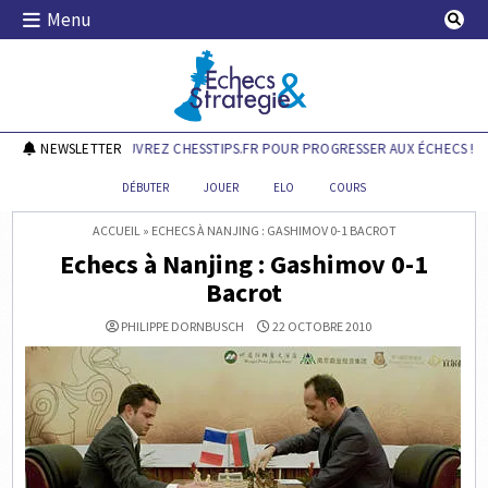
Skip
Menu
to
content
Echecs & Stratégie
NEWSLETTER
DÉCOUVREZ CHESSTIPS.FR POUR PROGRESSER AUX ÉCHECS !
DÉBUTER
JOUER
ELO
COURS
ACCUEIL
»
ECHECS À NANJING : GASHIMOV 0-1 BACROT
Echecs à Nanjing : Gashimov 0-1
Bacrot
PHILIPPE DORNBUSCH
22 OCTOBRE 2010