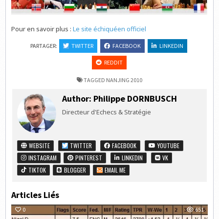
Pour en savoir plus :
Le site échiquéen officiel
PARTAGER:
TWITTER
FACEBOOK
LINKEDIN
REDDIT
TAGGED
NANJING 2010
Author:
Philippe DORNBUSCH
Directeur d'Echecs & Stratégie
WEBSITE
TWITTER
FACEBOOK
YOUTUBE
INSTAGRAM
PINTEREST
LINKEDIN
VK
TIKTOK
BLOGGER
EMAIL ME
Articles Liés
0
651