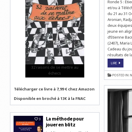
Ronde 5 : Etie
et/ou à Téléc
du 21 au 31 O
Aronian, Radj
deux équipes f
jeune en alig
d’Etienne Bacr
(2407), Maria 
Cadeau du jou
résultats de l
CHAMPIO
LIRE
D’EUROPE
32 raisons de se mettre au
D’ÉCHECS
échecs
PAR
POSTED IN:
N
ÉQUIPES
:
LA
FRANCE
Télécharger ce livre à 7,99 € chez Amazon
FRÔLE
L’EXPLOIT
Disponible en broché à 13€ à la FNAC
FACE
À
L’ARMÉNIE
La méthode pour
3
jouer en blitz