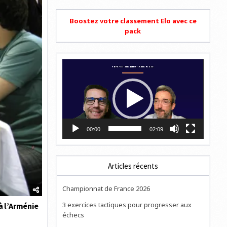
Boostez votre classement Elo avec ce
pack
Lecteur
vidéo
00:00
02:09
Articles récents
Championnat de France 2026
3 exercices tactiques pour progresser aux
à l’Arménie
échecs