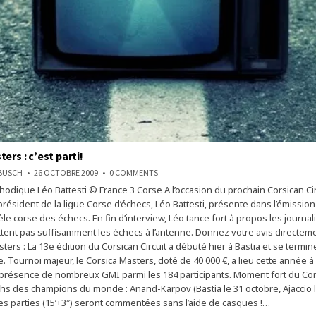
ers : c’est parti!
ON
NBUSCH
26 OCTOBRE 2009
0 COMMENTS
CORSICA
hodique Léo Battesti © France 3 Corse A l’occasion du prochain Corsican Circ
MASTERS
:
président de la ligue Corse d’échecs, Léo Battesti, présente dans l’émissio
C’EST
PARTI!
èle corse des échecs. En fin d’interview, Léo tance fort à propos les journal
tent pas suffisamment les échecs à l’antenne. Donnez votre avis directeme
ters : La 13e édition du Corsican Circuit a débuté hier à Bastia et se termin
. Tournoi majeur, le Corsica Masters, doté de 40 000 €, a lieu cette année 
la présence de nombreux GMI parmi les 184 participants. Moment fort du Cors
hs des champions du monde : Anand-Karpov (Bastia le 31 octobre, Ajaccio l
s parties (15’+3″) seront commentées sans l’aide de casques !…