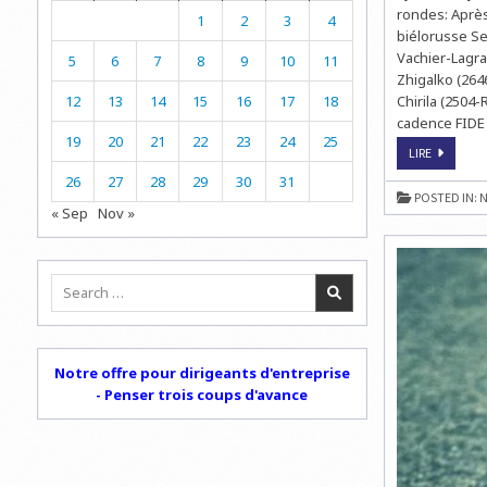
rondes: Après
1
2
3
4
biélorusse Se
Vachier-Lagrav
5
6
7
8
9
10
11
Zhigalko (264
12
13
14
15
16
17
18
Chirila (2504
cadence FIDE 
19
20
21
22
23
24
25
CHAMPIO
LIRE
DU
MONDE
26
27
28
29
30
31
D’ÉCHECS
POSTED IN:
N
JUNIOR
« Sep
Nov »
:
MAXIME
EN
TÊTE
Search
for:
Notre offre pour dirigeants d'entreprise
- Penser trois coups d'avance