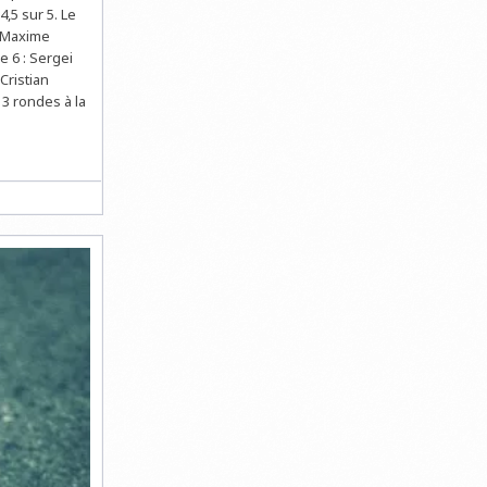
,5 sur 5. Le
e Maxime
e 6 : Sergei
Cristian
3 rondes à la