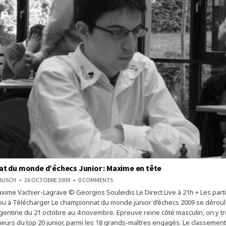
t du monde d’échecs Junior : Maxime en tête
ON
NBUSCH
26 OCTOBRE 2009
0 COMMENTS
CHAMPIONNAT
axime Vachier-Lagrave © Georgios Souleidis Le Direct Live à 21h + Les part
DU
MONDE
/ou à Télécharger Le championnat du monde junior d’échecs 2009 se déroul
D’ÉCHECS
JUNIOR
entine du 21 octobre au 4 novembre. Epreuve reine côté masculin, on y t
:
oueurs du top 20 junior, parmi les 18 grands-maîtres engagés. Le classement
MAXIME