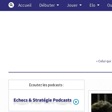
Skip
Accueil
Débuter
Jouer
Elo
Ou
to
content
Echecs & Stratégie
Ecoutez les podcasts :