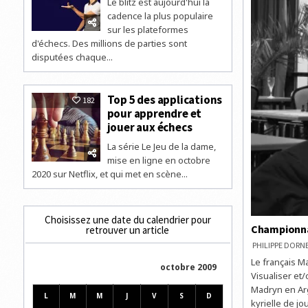
Le blitz est aujourd'hui la
cadence la plus populaire
sur les plateformes
d'échecs. Des millions de parties sont
disputées chaque...
Top 5 des applications
182
pour apprendre et
jouer aux échecs
La série Le Jeu de la dame,
mise en ligne en octobre
2020 sur Netflix, et qui met en scène...
Choisissez une date du calendrier pour
Championna
retrouver un article
PHILIPPE DOR
Le français M
octobre 2009
Visualiser et
Madryn en Arg
L
M
M
J
V
S
D
kyrielle de j