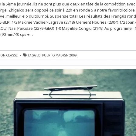
EN
 la 5ème journée, ils ne sont plus que deux en tête de la compétition avec 4
TÊTE
rgei Zhigalko sera opposé ce soir à 22h en ronde 5 à notre favori tricolor
e, meilleur elo du tournoi. Suspense total! Les résultats des Français rond
6-BLR) 1/2 Maxime Vachier-Lagrave (2718) Clément Houriez (2304) 1/2 Ioan-
-ROU) Nazi Paikidze (2279-GEO) 1-0 Mathilde Congiu (2149) Au programme : 1
(90 min/40 cps +…
NNAT
ON CLASSÉ
TAGGED:
PUERTO MADRYN 2009