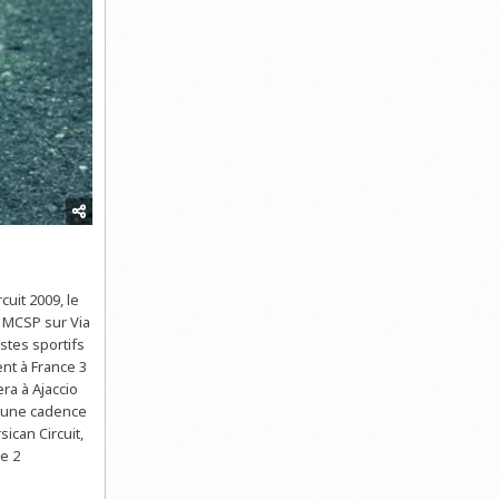
uit 2009, le
n MCSP sur Via
istes sportifs
nt à France 3
era à Ajaccio
à une cadence
ican Circuit,
e 2