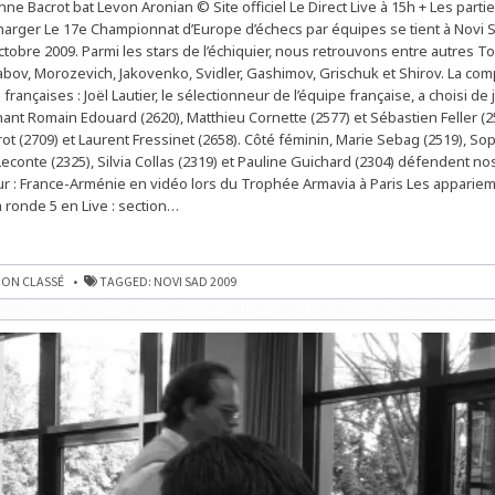
nne Bacrot bat Levon Aronian © Site officiel Le Direct Live à 15h + Les partie
D’EUROPE
D’ÉCHECS
harger Le 17e Championnat d’Europe d’échecs par équipes se tient à Novi 
PAR
ÉQUIPES
ctobre 2009. Parmi les stars de l’échiquier, nous retrouvons entre autres To
:
abov, Morozevich, Jakovenko, Svidler, Gashimov, Grischuk et Shirov. La com
LA
FRANCE
rançaises : Joël Lautier, le sélectionneur de l’équipe française, a choisi de 
FRÔLE
L’EXPLOIT
nant Romain Edouard (2620), Matthieu Cornette (2577) et Sébastien Feller (
FACE
ot (2709) et Laurent Fressinet (2658). Côté féminin, Marie Sebag (2519), Soph
À
L’ARMÉNIE
Leconte (2325), Silvia Collas (2319) et Pauline Guichard (2304) défendent no
r : France-Arménie en vidéo lors du Trophée Armavia à Paris Les appariem
a ronde 5 en Live : section…
NNAT
ON CLASSÉ
TAGGED:
NOVI SAD 2009