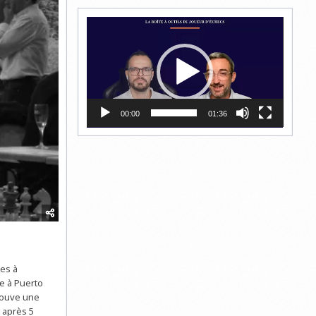
Lecteur
vidéo
00:00
01:36
ies à
e à Puerto
rouve une
 après 5