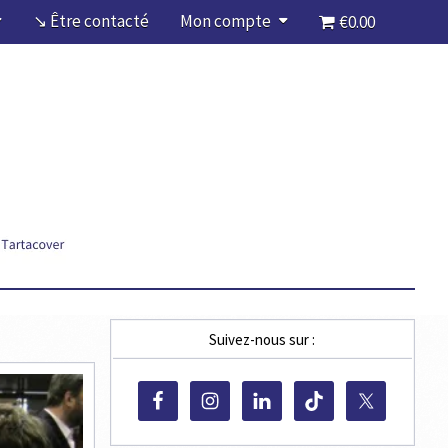
↘ Être contacté
Mon compte
€0.00
Suivez-nous sur :