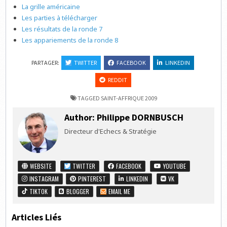
La grille américaine
Les parties à télécharger
Les résultats de la ronde 7
Les appariements de la ronde 8
PARTAGER:
TWITTER
FACEBOOK
LINKEDIN
REDDIT
TAGGED
SAINT-AFFRIQUE 2009
Author:
Philippe DORNBUSCH
Directeur d'Echecs & Stratégie
WEBSITE
TWITTER
FACEBOOK
YOUTUBE
INSTAGRAM
PINTEREST
LINKEDIN
VK
TIKTOK
BLOGGER
EMAIL ME
Articles Liés