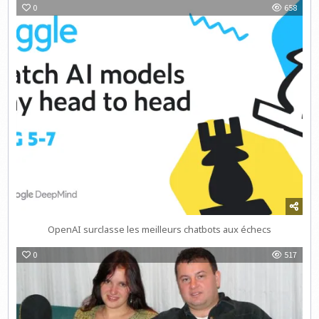
0
658
OpenAI surclasse les meilleurs chatbots aux échecs
0
517