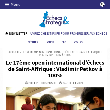
Skip
Menu
to
content
Echecs & Stratégie
NEWSLETTER
DÉCOUVREZ CHESSTIPS.FR POUR PROGRESSER AUX ÉCHECS !
DÉBUTER
JOUER
ELO
COURS
ACCUEIL
»
LE 17ÈME OPEN INTERNATIONAL D’ÉCHECS DE SAINT-AFFRIQUE :
VLADIMIR PETKOV À 100%
Le 17ème open international d’échecs
de Saint-Affrique : Vladimir Petkov à
100%
PHILIPPE DORNBUSCH
24 JUILLET 2009