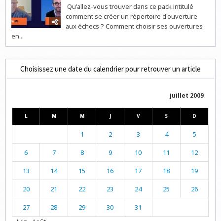
Qu'allez-vous trouver dans ce pack intitulé
comment se créer un répertoire d'ouverture
aux échecs ? Comment choisir ses ouvertures
en...
Choisissez une date du calendrier pour retrouver un article
juillet 2009
L
M
M
J
V
S
D
1
2
3
4
5
6
7
8
9
10
11
12
13
14
15
16
17
18
19
20
21
22
23
24
25
26
27
28
29
30
31