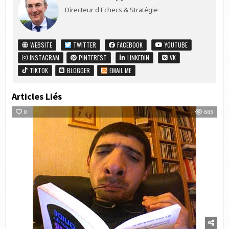
Directeur d'Echecs & Stratégie
WEBSITE
TWITTER
FACEBOOK
YOUTUBE
INSTAGRAM
PINTEREST
LINKEDIN
VK
TIKTOK
BLOGGER
EMAIL ME
Articles Liés
0
683