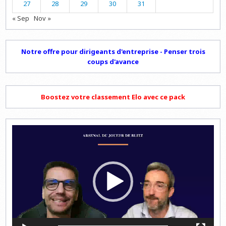
27
28
29
30
31
« Sep
Nov »
Notre offre pour dirigeants d'entreprise - Penser trois
coups d'avance
Boostez votre classement Elo avec ce pack
Lecteur
vidéo