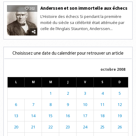
Anderssen et son immortelle aux échecs
202
L'Histoire des échecs Si pendant la première
moitié du siècle sa célébrité était atténuée par
celle de l’Anglais Staunton, Anderssen...
Choisissez une date du calendrier pour retrouver un article
octobre 2008
L
M
M
J
V
S
D
1
2
3
4
5
6
7
8
9
10
11
12
13
14
15
16
17
18
19
20
21
22
23
24
25
26