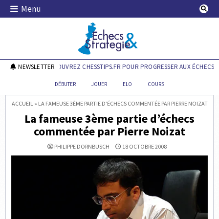
Skip
Menu
to
content
Echecs & Stratégie
NEWSLETTER
DÉCOUVREZ CHESSTIPS.FR POUR PROGRESSER AUX ÉCHECS !
DÉBUTER
JOUER
ELO
COURS
ACCUEIL
»
LA FAMEUSE 3ÈME PARTIE D’ÉCHECS COMMENTÉE PAR PIERRE NOIZAT
La fameuse 3ème partie d’échecs
commentée par Pierre Noizat
PHILIPPE DORNBUSCH
18 OCTOBRE 2008