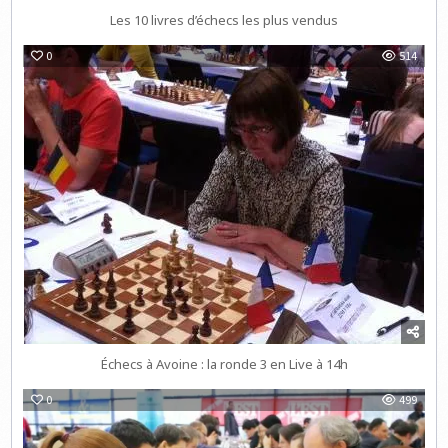
Les 10 livres d’échecs les plus vendus
0
514
Échecs à Avoine : la ronde 3 en Live à 14h
0
499