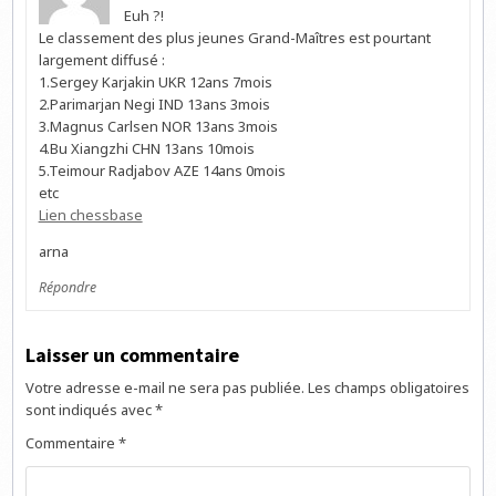
Euh ?!
Le classement des plus jeunes Grand-Maîtres est pourtant
largement diffusé :
1.Sergey Karjakin UKR 12ans 7mois
2.Parimarjan Negi IND 13ans 3mois
3.Magnus Carlsen NOR 13ans 3mois
4.Bu Xiangzhi CHN 13ans 10mois
5.Teimour Radjabov AZE 14ans 0mois
etc
Lien chessbase
arna
Répondre
Laisser un commentaire
Votre adresse e-mail ne sera pas publiée.
Les champs obligatoires
sont indiqués avec
*
Commentaire
*