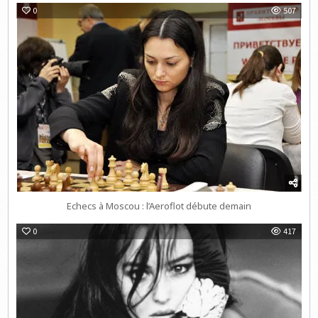
0
507
Echecs à Moscou : l’Aeroflot débute demain
0
417