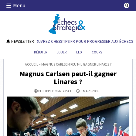
Skip
Menu
to
content
Echecs & Stratégie
NEWSLETTER
DÉCOUVREZ CHESSTIPS.FR POUR PROGRESSER AUX ÉCHECS !
DÉBUTER
JOUER
ELO
COURS
ACCUEIL
»
MAGNUS CARLSEN PEUT-IL GAGNER LINARES ?
Magnus Carlsen peut-il gagner
Linares ?
PHILIPPE DORNBUSCH
5 MARS 2008