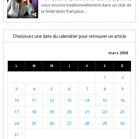
vous inscrire traditionnellement dans un club de
la fédération française...
Choisissez une date du calendrier pour retrouver un article
mars 2008
L
M
M
J
V
S
D
1
2
3
4
5
6
7
8
9
10
11
12
13
14
15
16
17
18
19
20
21
22
23
24
25
26
27
28
29
30
31