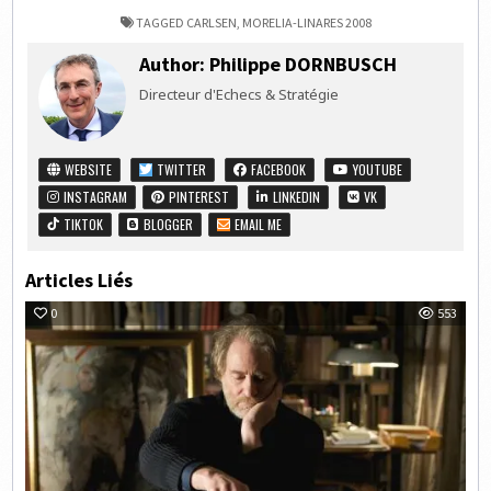
TAGGED
CARLSEN
,
MORELIA-LINARES 2008
Author:
Philippe DORNBUSCH
Directeur d'Echecs & Stratégie
WEBSITE
TWITTER
FACEBOOK
YOUTUBE
INSTAGRAM
PINTEREST
LINKEDIN
VK
TIKTOK
BLOGGER
EMAIL ME
Articles Liés
0
553