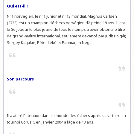
Qui est-il ?
N°1 norvégien, le n°1 junior et n°13 mondial, Magnus Carlsen
(2733) est un champion d’échecs norvégien d’à peine 18 ans. Il est
le 5e joueur le plus jeune de tous les temps à avoir obtenu le titre
de grand-maître international, seulement devancé par Judit Polgár,
Sergey Karjakin, Péter Lékó et Parimarjan Negi.
Son parcours
Il a attiré l’attention dans le monde des échecs après sa victoire au
tournoi Corus C en janvier 2004 à l’âge de 13 ans.