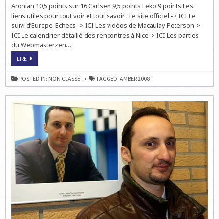
Aronian 10,5 points sur 16 Carlsen 9,5 points Leko 9 points Les
liens utiles pour tout voir et tout savoir : Le site officiel -> ICI Le
suivi d’Europe-Echecs -> ICI Les vidéos de Macaulay Peterson->
ICI Le calendrier détaillé des rencontres à Nice-> ICI Les parties
du Webmasterzen…
AMBER
LIRE
2008:
LA
RONDE
POSTED IN:
NON CLASSÉ
TAGGED:
AMBER 2008
9
EN
DIRECT