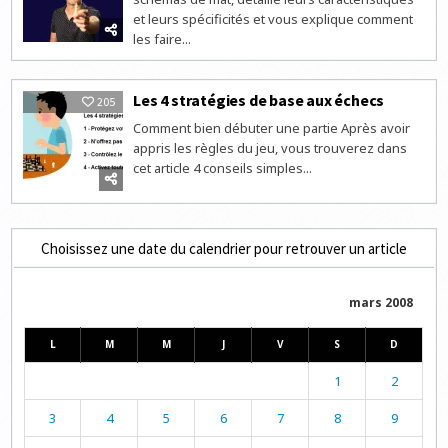
et leurs spécificités et vous explique comment
les faire...
Les 4 stratégies de base aux échecs
205
Comment bien débuter une partie Après avoir
appris les règles du jeu, vous trouverez dans
cet article 4 conseils simples...
Choisissez une date du calendrier pour retrouver un article
mars 2008
L
M
M
J
V
S
D
1
2
3
4
5
6
7
8
9