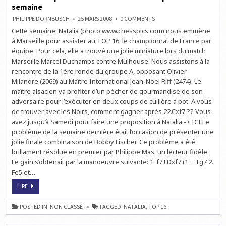
semaine
ON
PHILIPPE DORNBUSCH
25 MARS 2008
0 COMMENTS
LE
Cette semaine, Natalia (photo www.chesspics.com) nous emmène
NOUVEAU
PROBLÈME
à Marseille pour assister au TOP 16, le championnat de France par
D’ÉCHECS
DE
équipe. Pour cela, elle a trouvé une jolie miniature lors du match
NATALIA
Marseille Marcel Duchamps contre Mulhouse. Nous assistons à la
POUR
CETTE
rencontre de la 1ère ronde du groupe A, opposant Olivier
SEMAINE
Milandre (2069) au Maître International Jean-Noel Riff (2474). Le
maître alsacien va profiter d’un pécher de gourmandise de son
adversaire pour l’exécuter en deux coups de cuillère à pot. A vous
de trouver avec les Noirs, comment gagner après 22.Cxf7 ?? Vous
avez jusqu’à Samedi pour faire une proposition à Natalia -> ICI Le
problème de la semaine dernière était l’occasion de présenter une
jolie finale combinaison de Bobby Fischer. Ce problème a été
brillament résolue en premier par Philippe Mas, un lecteur fidèle.
Le gain s’obtenait par la manoeuvre suivante: 1. f7 ! Dxf7 (1… Tg7 2.
Fe5 et…
LE
LIRE
NOUVEAU
PROBLÈME
D’ÉCHECS
POSTED IN:
NON CLASSÉ
TAGGED:
NATALIA
,
TOP 16
DE
NATALIA
POUR