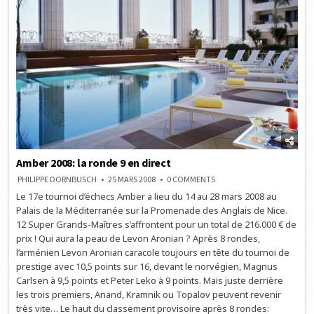
Amber 2008: la ronde 9 en direct
ON
PHILIPPE DORNBUSCH
25 MARS 2008
0 COMMENTS
AMBER
Le 17e tournoi d’échecs Amber a lieu du 14 au 28 mars 2008 au
2008:
LA
Palais de la Méditerranée sur la Promenade des Anglais de Nice.
RONDE
9
12 Super Grands-Maîtres s’affrontent pour un total de 216.000 € de
EN
prix ! Qui aura la peau de Levon Aronian ? Après 8 rondes,
DIRECT
l’arménien Levon Aronian caracole toujours en tête du tournoi de
prestige avec 10,5 points sur 16, devant le norvégien, Magnus
Carlsen à 9,5 points et Peter Leko à 9 points. Mais juste derrière
les trois premiers, Anand, Kramnik ou Topalov peuvent revenir
très vite… Le haut du classement provisoire après 8 rondes: