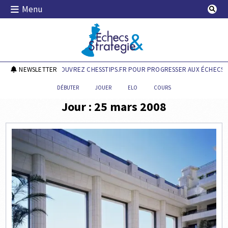
Skip
Menu
to
content
Echecs & Stratégie
NEWSLETTER
DÉCOUVREZ CHESSTIPS.FR POUR PROGRESSER AUX ÉCHECS !
DÉBUTER
JOUER
ELO
COURS
Jour :
25 mars 2008