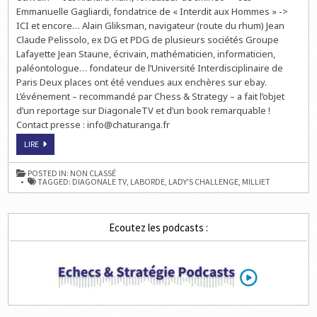
Emmanuelle Gagliardi, fondatrice de « Interdit aux Hommes » ->
ICI et encore… Alain Gliksman, navigateur (route du rhum) Jean
Claude Pelissolo, ex DG et PDG de plusieurs sociétés Groupe
Lafayette Jean Staune, écrivain, mathématicien, informaticien,
paléontologue… fondateur de l’Université Interdisciplinaire de
Paris Deux places ont été vendues aux enchères sur ebay.
L’événement – recommandé par Chess & Strategy – a fait l’objet
d’un reportage sur DiagonaleTV et d’un book remarquable !
Contact presse : info@chaturanga.fr
1ST
LIRE
PARIS
LADY’S
CHESS
POSTED IN:
NON CLASSÉ
CHALLENGE,
TAGGED:
DIAGONALE TV
,
LABORDE
,
LADY'S CHALLENGE
,
MILLIET
AUJOURD’HUI
À
20
HEURES
Ecoutez les podcasts :