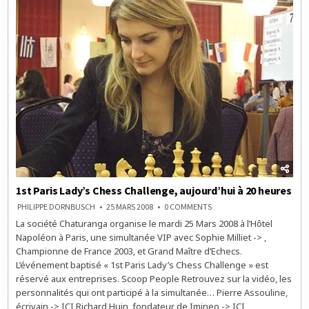
1st Paris Lady’s Chess Challenge, aujourd’hui à 20 heures
ON
PHILIPPE DORNBUSCH
25 MARS 2008
0 COMMENTS
1ST
La société Chaturanga organise le mardi 25 Mars 2008 à l’Hôtel
PARIS
LADY’S
Napoléon à Paris, une simultanée VIP avec Sophie Milliet -> ,
CHESS
CHALLENGE,
Championne de France 2003, et Grand Maître d’Echecs.
AUJOURD’HUI
L’événement baptisé « 1st Paris Lady’s Chess Challenge » est
À
20
réservé aux entreprises. Scoop People Retrouvez sur la vidéo, les
HEURES
personnalités qui ont participé à la simultanée… Pierre Assouline,
écrivain -> ICI Richard Huin, fondateur de Imineo -> ICI