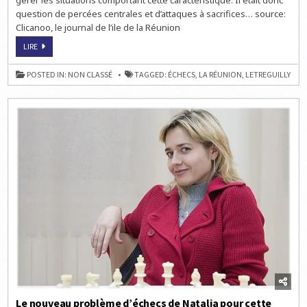
gérer les situations comportant cette caractéristique. Il était donc
question de percées centrales et d’attaques à sacrifices… source:
Clicanoo, le journal de l’ile de la Réunion
LES
LIRE
ÉCHECS
SUR
L’ÎLE
POSTED IN:
NON CLASSÉ
TAGGED:
ÉCHECS
,
LA RÉUNION
,
LETREGUILLY
DE
LA
RÉUNION
Le nouveau problème d’échecs de Natalia pour cette