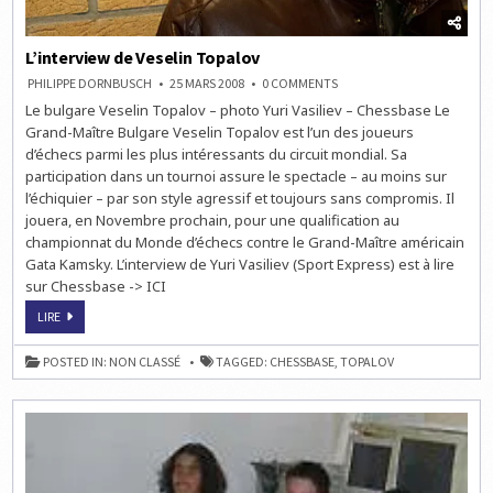
L’interview de Veselin Topalov
ON
PHILIPPE DORNBUSCH
25 MARS 2008
0 COMMENTS
L’INTERVIEW
Le bulgare Veselin Topalov – photo Yuri Vasiliev – Chessbase Le
DE
VESELIN
Grand-Maître Bulgare Veselin Topalov est l’un des joueurs
TOPALOV
d’échecs parmi les plus intéressants du circuit mondial. Sa
participation dans un tournoi assure le spectacle – au moins sur
l’échiquier – par son style agressif et toujours sans compromis. Il
jouera, en Novembre prochain, pour une qualification au
championnat du Monde d’échecs contre le Grand-Maître américain
Gata Kamsky. L’interview de Yuri Vasiliev (Sport Express) est à lire
sur Chessbase -> ICI
L’INTERVIEW
LIRE
DE
VESELIN
TOPALOV
POSTED IN:
NON CLASSÉ
TAGGED:
CHESSBASE
,
TOPALOV