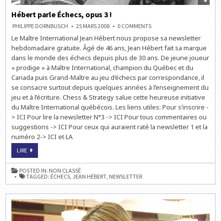
Hébert parle Échecs, opus 3 !
ON
PHILIPPE DORNBUSCH
25 MARS 2008
0 COMMENTS
HÉBERT
Le Maître International Jean Hébert nous propose sa newsletter
PARLE
ÉCHECS,
hebdomadaire gratuite. Âgé de 46 ans, Jean Hébert fait sa marque
OPUS
3
dans le monde des échecs depuis plus de 30 ans. De jeune joueur
!
« prodige » à Maître International, champion du Québec et du
Canada puis Grand-Maître au jeu d’échecs par correspondance, il
se consacre surtout depuis quelques années à l’enseignement du
jeu et à l’écriture. Chess & Strategy salue cette heureuse initiative
du Maître International québécois. Les liens utiles: Pour s’inscrire -
> ICI Pour lire la newsletter N°3 -> ICI Pour tous commentaires ou
suggestions -> ICI Pour ceux qui auraient raté la newsletter 1 et la
numéro 2-> ICI et LA
HÉBERT
LIRE
PARLE
ÉCHECS,
OPUS
POSTED IN:
NON CLASSÉ
3
TAGGED:
ÉCHECS
,
JEAN HÉBERT
,
NEWSLETTER
!