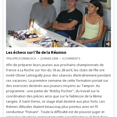
Les échecs sur l’île de la Réunion
ON
PHILIPPE DORNBUSCH
25 MARS 2008
0 COMMENTS
LES
Afin de préparer leurs jeunes aux prochains championnats de
ÉCHECS
SUR
France à La Roche sur Yon du 18 au 28 avril, les clubs de l’île ont
L’ÎLE
DE
invité Olivier Letreguilly pour des séances d’entraînement pendant
LA
ces vacances. La première semaine de cette formation portait sur
RÉUNION
des exercices destinés aux joueurs moyens au Tampon. Au
programme : une partie de “Bobby Fischer”, du travail sur la
coordination des pièces ainsi que sur la faiblesse de la 8ème
rangée. À Saint-Denis, ce stage était destiné aux plus forts. Les
thèmes d’études étaient beaucoup plus pointus avec en fil
conducteur “l’isloani”. Toute la difficulté est de pouvoir juger et