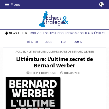
Skip
Menu
to
content
Echecs & Stratégie
NEWSLETTER
DÉCOUVREZ CHESSTIPS.FR POUR PROGRESSER AUX ÉCHECS !
DÉBUTER
JOUER
ELO
COURS
ACCUEIL
»
LITTÉRATURE: L’ULTIME SECRET DE BERNARD WERBER
Littérature: L’ultime secret de
Bernard Werber
PHILIPPE DORNBUSCH
18 MARS 2008