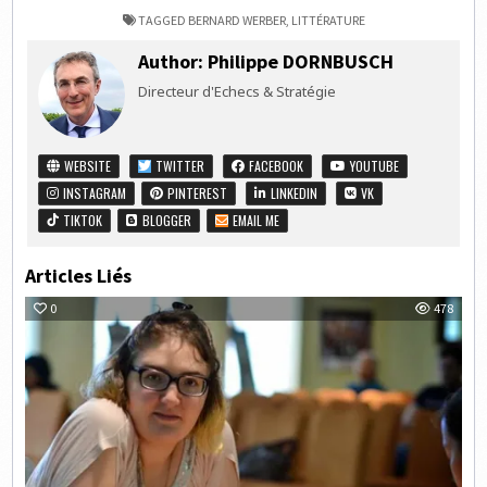
TAGGED
BERNARD WERBER
,
LITTÉRATURE
Author:
Philippe DORNBUSCH
Directeur d'Echecs & Stratégie
WEBSITE
TWITTER
FACEBOOK
YOUTUBE
INSTAGRAM
PINTEREST
LINKEDIN
VK
TIKTOK
BLOGGER
EMAIL ME
Articles Liés
0
478