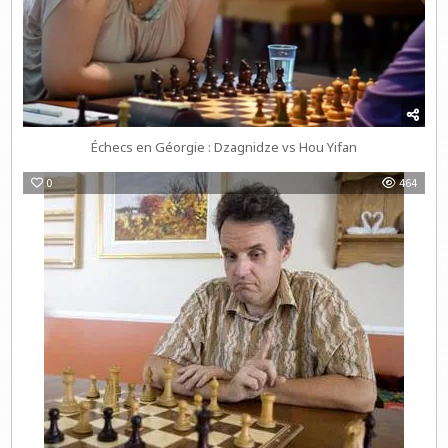
Échecs en Géorgie : Dzagnidze vs Hou Yifan
0
464